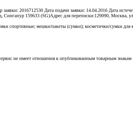
р заявки:
2016712530
Дата подачи заявки:
14.04.2016
Дата истече
д, Сингапур 159633 (SG)
Адрес для переписки:
129090, Москва, у
умки спортивные; мешки/пакеты (сумки); косметички/сумки для 
 сервис не имеет отношения к опубликованным товарным знакам 