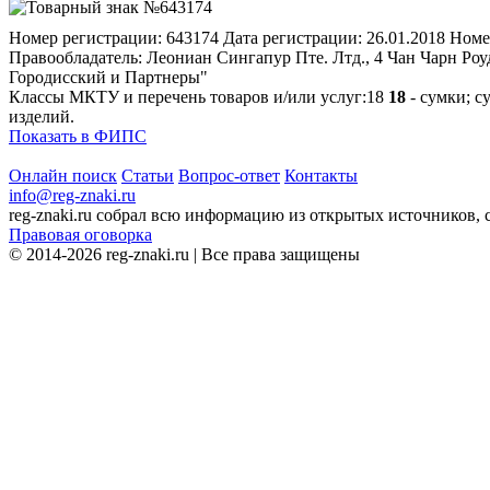
Номер регистрации:
643174
Дата регистрации:
26.01.2018
Номе
Правообладатель:
Леониан Сингапур Пте. Лтд., 4 Чан Чарн Роу
Городисский и Партнеры"
Классы МКТУ и перечень товаров и/или услуг:
18
18
- сумки; с
изделий.
Показать в ФИПС
Онлайн поиск
Статьи
Вопрос-ответ
Контакты
info@reg-znaki.ru
reg-znaki.ru собрал всю информацию из открытых источников,
Правовая оговорка
© 2014-2026 reg-znaki.ru | Все права защищены