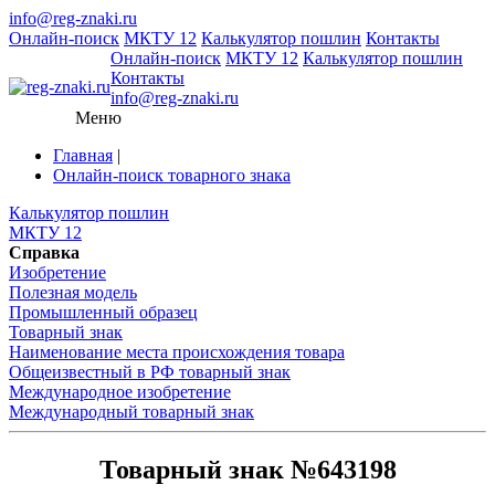
info@reg-znaki.ru
Онлайн-поиск
МКТУ 12
Калькулятор пошлин
Контакты
Онлайн-поиск
МКТУ 12
Калькулятор пошлин
Контакты
info@reg-znaki.ru
Меню
Главная
|
Онлайн-поиск товарного знака
Калькулятор пошлин
МКТУ 12
Справка
Изобретение
Полезная модель
Промышленный образец
Товарный знак
Наименование места происхождения товара
Общеизвестный в РФ товарный знак
Международное изобретение
Международный товарный знак
Товарный знак №643198