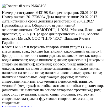
Номер регистрации:
643198
Дата регистрации:
26.01.2018
Номер заявки:
2017706084
Дата подачи заявки:
20.02.2017
Дата истечения срока действия регистрации:
20.02.2027
Правообладатель:
Общество с ограниченной
ответственностью "САМОГОН", 119261, Москва, Ленинский
проспект, д. 75А (RU)
Адрес для переписки:
129090, Москва,
проспект Мира,6, ООО "ППФ "ЮС", Дадалян Рузана
Гарибовна
Классы МКТУ и перечень товаров и/или услуг:
33
33
-
аперитивы; арак; байцзю [китайский алкогольный напиток];
бренди; вина; вино из виноградных выжимок; виски; водка;
водка анисовая; водка вишневая; джин; дижестивы [ликеры и
спиртные напитки]; коктейли; кюрасо; ликер анисовый;
ликеры; напитки алкогольные смешанные, за исключением
напитков на основе пива; напитки алкогольные, кроме пива;
напитки алкогольные, содержащие фрукты; напитки
спиртовые; напитки, полученные перегонкой; напиток
медовый [медовуха]; настойка мятная; настойки горькие; нира
[алкогольный напиток на основе сахарного тростника]; ром;
сакэ; сидр грушевый; сидры; спирт рисовый; экстракты
спиртовые; экстракты фруктовые спиртовые; эссенции
спиртовые.