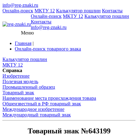
info@reg-znaki.ru
Онлайн-поиск
МКТУ 12
Калькулятор пошлин
Контакты
Онлайн-поиск
МКТУ 12
Калькулятор пошлин
Контакты
info@reg-znaki.ru
Меню
Главная
|
Онлайн-поиск товарного знака
Калькулятор пошлин
МКТУ 12
Справка
Изобретение
Полезная модель
Промышленный образец
Товарный знак
Наименование места происхождения товара
Общеизвестный в РФ товарный знак
Международное изобретение
Международный товарный знак
Товарный знак №643199