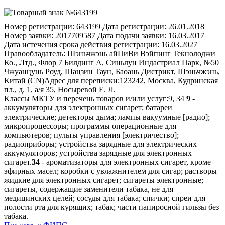
Номер регистрации:
643199
Дата регистрации:
26.01.2018
Номер заявки:
2017709587
Дата подачи заявки:
16.03.2017
Дата истечения срока действия регистрации:
16.03.2027
Правообладатель:
Шэньчжэнь айПиВи Вэйпинг Текнолоджи
Ко., Лтд., Флор 7 Билдинг А, Синьлун Индастриал Парк, №50
Чжуанцунь Роуд, Шацзин Таун, Баоань Дистрикт, Шэньчжэнь,
Китай (CN)
Адрес для переписки:
123242, Москва, Кудринская
пл., д. 1, а/я 35, Носыревой Е. Л.
Классы МКТУ и перечень товаров и/или услуг:
9, 34
9
-
аккумуляторы для электронных сигарет; батареи
электрические; детекторы дыма; лампы вакуумные [радио];
микропроцессоры; программы операционные для
компьютеров; пульты управления [электричество];
радиоприборы; устройства зарядные для электрических
аккумуляторов; устройства зарядные для электронных
сигарет.
34
- ароматизаторы для электронных сигарет, кроме
эфирных масел; коробки с увлажнителем для сигар; растворы
жидкие для электронных сигарет; сигареты электронные;
сигареты, содержащие заменители табака, не для
медицинских целей; сосуды для табака; спички; спреи для
полости рта для курящих; табак; части папиросной гильзы без
табака.