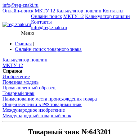
info@reg-znaki.ru
Онлайн-поиск
МКТУ 12
Калькулятор пошлин
Контакты
Онлайн-поиск
МКТУ 12
Калькулятор пошлин
Контакты
info@reg-znaki.ru
Меню
Главная
|
Онлайн-поиск товарного знака
Калькулятор пошлин
МКТУ 12
Справка
Изобретение
Полезная модель
Промышленный образец
Товарный знак
Наименование места происхождения товара
Общеизвестный в РФ товарный знак
Международное изобретение
Международный товарный знак
Товарный знак №643201