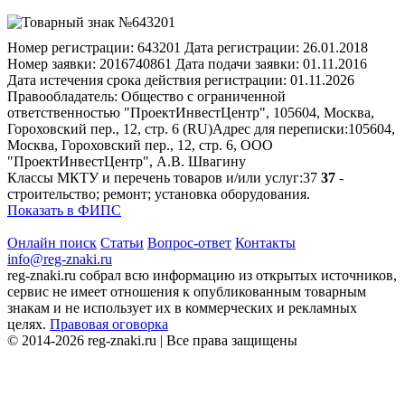
Номер регистрации:
643201
Дата регистрации:
26.01.2018
Номер заявки:
2016740861
Дата подачи заявки:
01.11.2016
Дата истечения срока действия регистрации:
01.11.2026
Правообладатель:
Общество с ограниченной
ответственностью "ПроектИнвестЦентр", 105604, Москва,
Гороховский пер., 12, стр. 6 (RU)
Адрес для переписки:
105604,
Москва, Гороховский пер., 12, стр. 6, ООО
"ПроектИнвестЦентр", А.В. Швагину
Классы МКТУ и перечень товаров и/или услуг:
37
37
-
строительство; ремонт; установка оборудования.
Показать в ФИПС
Онлайн поиск
Статьи
Вопрос-ответ
Контакты
info@reg-znaki.ru
reg-znaki.ru собрал всю информацию из открытых источников,
сервис не имеет отношения к опубликованным товарным
знакам и не использует их в коммерческих и рекламных
целях.
Правовая оговорка
© 2014-2026 reg-znaki.ru | Все права защищены