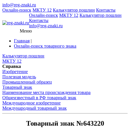
info@reg-znaki.ru
Онлайн-поиск
МКТУ 12
Калькулятор пошлин
Контакты
Онлайн-поиск
МКТУ 12
Калькулятор пошлин
Контакты
info@reg-znaki.ru
Меню
Главная
|
Онлайн-поиск товарного знака
Калькулятор пошлин
МКТУ 12
Справка
Изобретение
Полезная модель
Промышленный образец
Товарный знак
Наименование места происхождения товара
Общеизвестный в РФ товарный знак
Международное изобретение
Международный товарный знак
Товарный знак №643220