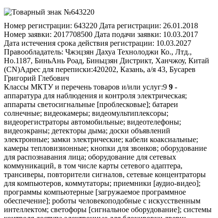
Номер регистрации:
643220
Дата регистрации:
26.01.2018
Номер заявки:
2017708500
Дата подачи заявки:
10.03.2017
Дата истечения срока действия регистрации:
10.03.2027
Правообладатель:
Чжэцзян Дахуа Технолоджи Ко., Лтд.,
Но.1187, БиньАнь Роад, Биньцзян Дистрикт, Ханчжоу, Китай
(CN)
Адрес для переписки:
420202, Казань, а/я 43, Бусарев
Григорий Глебович
Классы МКТУ и перечень товаров и/или услуг:
9
9
-
аппаратура для наблюдения и контроля электрическая;
аппараты светосигнальные [проблесковые]; батареи
солнечные; видеокамеры; видеомультиплексоры;
видеорегистраторы автомобильные; видеотелефоны;
видеоэкраны; детекторы дыма; доски объявлений
электронные; замки электрические; кабели коаксиальные;
камеры тепловизионные; кнопки для звонков; оборудование
для распознавания лица; оборудование для сетевых
коммуникаций, в том числе карты сетевого адаптера,
трансиверы, повторители сигналов, сетевые концентраторы
для компьютеров, коммутаторы; приемники [аудио-видео];
программы компьютерные [загружаемое программное
обеспечение]; роботы человекоподобные с искусственным
интеллектом; светофоры [сигнальное оборудование]; системы