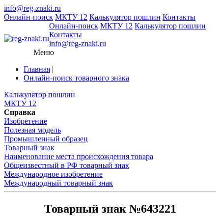
info@reg-znaki.ru
Онлайн-поиск
МКТУ 12
Калькулятор пошлин
Контакты
Онлайн-поиск
МКТУ 12
Калькулятор пошлин
Контакты
info@reg-znaki.ru
Меню
Главная
|
Онлайн-поиск товарного знака
Калькулятор пошлин
МКТУ 12
Справка
Изобретение
Полезная модель
Промышленный образец
Товарный знак
Наименование места происхождения товара
Общеизвестный в РФ товарный знак
Международное изобретение
Международный товарный знак
Товарный знак №643221