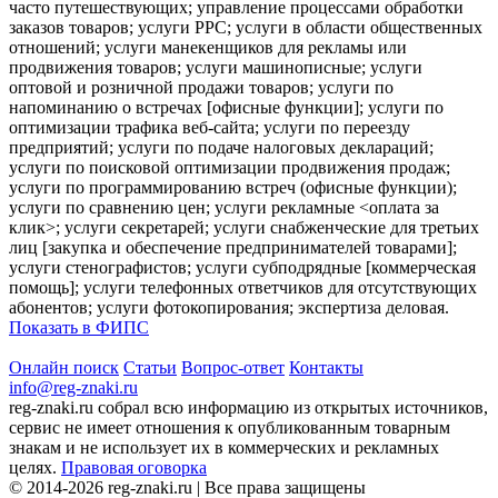
часто путешествующих; управление процессами обработки
заказов товаров; услуги PPC; услуги в области общественных
отношений; услуги манекенщиков для рекламы или
продвижения товаров; услуги машинописные; услуги
оптовой и розничной продажи товаров; услуги по
напоминанию о встречах [офисные функции]; услуги по
оптимизации трафика веб-сайта; услуги по переезду
предприятий; услуги по подаче налоговых деклараций;
услуги по поисковой оптимизации продвижения продаж;
услуги по программированию встреч (офисные функции);
услуги по сравнению цен; услуги рекламные <оплата за
клик>; услуги секретарей; услуги снабженческие для третьих
лиц [закупка и обеспечение предпринимателей товарами];
услуги стенографистов; услуги субподрядные [коммерческая
помощь]; услуги телефонных ответчиков для отсутствующих
абонентов; услуги фотокопирования; экспертиза деловая.
Показать в ФИПС
Онлайн поиск
Статьи
Вопрос-ответ
Контакты
info@reg-znaki.ru
reg-znaki.ru собрал всю информацию из открытых источников,
сервис не имеет отношения к опубликованным товарным
знакам и не использует их в коммерческих и рекламных
целях.
Правовая оговорка
© 2014-2026 reg-znaki.ru | Все права защищены