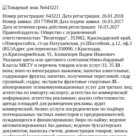
Номер регистрации:
643221
Дата регистрации:
26.01.2018
Номер заявки:
2017709438
Дата подачи заявки:
16.03.2017
Дата истечения срока действия регистрации:
16.03.2027
Правообладатель:
Общество с ограниченной
ответственностью "Визитерра", 353982, Краснодарский край,
г.Новороссийск, ст-ца Натухаевская, ул.Шоссейная, д.12, оф.3
(RU)
Адрес для переписки:
350000, г.Краснодар,
ул.Красноармейская, 91, Блошенцев Вадим Иванович
Указание цвета или цветового сочетания:
тёмно-бордовый
Классы МКТУ и перечень товаров и/или услуг:
33, 35
33
-
вина; вино из виноградных выжимок; напитки алкогольные,
содержащие фрукты; напитки, полученные перегонкой; сидр
грушевый; сидры; экстракты фруктовые спиртовые.
35
-
абонирование телекоммуникационных услуг для третьих лиц;
агентства по импорту-экспорту; агентства по коммерческой
информации; агентства рекламные; анализ себестоимости;
аренда площадей для размещения рекламы; аудит
коммерческий; бизнес-услуги посреднические по подбору
потенциальных частных инвесторов и предпринимателей,
нуждающихся в финансировании; бюро по найму; ведение
автоматизированных баз данных; ведение бухгалтерских
документов; выписка счетов; демонстрация товаров; запись