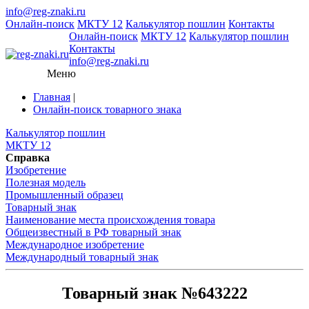
info@reg-znaki.ru
Онлайн-поиск
МКТУ 12
Калькулятор пошлин
Контакты
Онлайн-поиск
МКТУ 12
Калькулятор пошлин
Контакты
info@reg-znaki.ru
Меню
Главная
|
Онлайн-поиск товарного знака
Калькулятор пошлин
МКТУ 12
Справка
Изобретение
Полезная модель
Промышленный образец
Товарный знак
Наименование места происхождения товара
Общеизвестный в РФ товарный знак
Международное изобретение
Международный товарный знак
Товарный знак №643222