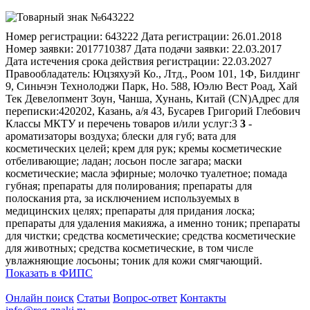
Номер регистрации:
643222
Дата регистрации:
26.01.2018
Номер заявки:
2017710387
Дата подачи заявки:
22.03.2017
Дата истечения срока действия регистрации:
22.03.2027
Правообладатель:
Юцзяхуэй Ко., Лтд., Роом 101, 1Ф, Билдинг
9, Синьчэн Технолоджи Парк, Но. 588, Юэлю Вест Роад, Хай
Тек Девелопмент Зоун, Чанша, Хунань, Китай (CN)
Адрес для
переписки:
420202, Казань, а/я 43, Бусарев Григорий Глебович
Классы МКТУ и перечень товаров и/или услуг:
3
3
-
ароматизаторы воздуха; блески для губ; вата для
косметических целей; крем для рук; кремы косметические
отбеливающие; ладан; лосьон после загара; маски
косметические; масла эфирные; молочко туалетное; помада
губная; препараты для полирования; препараты для
полоскания рта, за исключением используемых в
медицинских целях; препараты для придания лоска;
препараты для удаления макияжа, а именно тоник; препараты
для чистки; средства косметические; средства косметические
для животных; средства косметические, в том числе
увлажняющие лосьоны; тоник для кожи смягчающий.
Показать в ФИПС
Онлайн поиск
Статьи
Вопрос-ответ
Контакты