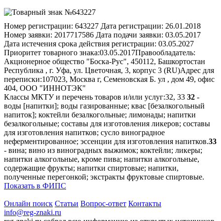
Номер регистрации:
643227
Дата регистрации:
26.01.2018
Номер заявки:
2017717586
Дата подачи заявки:
03.05.2017
Дата истечения срока действия регистрации:
03.05.2027
Приоритет товарного знака:
03.05.2017
Правообладатель:
Акционерное общество "Боска-Рус", 450112, Башкортостан
Республика , г. Уфа, ул. Цветочная, 3, корпус 3 (RU)
Адрес для
переписки:
107023, Москва г, Семеновская Б. ул , дом 49, офис
404, ООО "ИННОТЭК"
Классы МКТУ и перечень товаров и/или услуг:
32, 33
32
-
воды [напитки]; воды газированные; квас [безалкогольный
напиток]; коктейли безалкогольные; лимонады; напитки
безалкогольные; составы для изготовления ликеров; составы
для изготовления напитков; сусло виноградное
неферментированное; эссенции для изготовления напитков.
33
- вина; вино из виноградных выжимок; коктейли; ликеры;
напитки алкогольные, кроме пива; напитки алкогольные,
содержащие фрукты; напитки спиртовые; напитки,
полученные перегонкой; экстракты фруктовые спиртовые.
Показать в ФИПС
Онлайн поиск
Статьи
Вопрос-ответ
Контакты
info@reg-znaki.ru