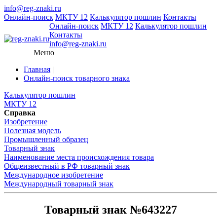
info@reg-znaki.ru
Онлайн-поиск
МКТУ 12
Калькулятор пошлин
Контакты
Онлайн-поиск
МКТУ 12
Калькулятор пошлин
Контакты
info@reg-znaki.ru
Меню
Главная
|
Онлайн-поиск товарного знака
Калькулятор пошлин
МКТУ 12
Справка
Изобретение
Полезная модель
Промышленный образец
Товарный знак
Наименование места происхождения товара
Общеизвестный в РФ товарный знак
Международное изобретение
Международный товарный знак
Товарный знак №643227