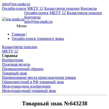
info@reg-znaki.ru
Онлайн-поиск
МКТУ 12
Калькулятор пошлин
Контакты
Онлайн-поиск
МКТУ 12
Калькулятор пошлин
Контакты
info@reg-znaki.ru
Меню
Главная
|
Онлайн-поиск товарного знака
Калькулятор пошлин
МКТУ 12
Справка
Изобретение
Полезная модель
Промышленный образец
Товарный знак
Наименование места происхождения товара
Общеизвестный в РФ товарный знак
Международное изобретение
Международный товарный знак
Товарный знак №643238