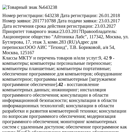
Номер регистрации:
643238
Дата регистрации:
26.01.2018
Номер заявки:
2017710788
Дата подачи заявки:
23.03.2017
Дата истечения срока действия регистрации:
23.03.2027
Приоритет товарного знака:
23.03.2017
Правообладатель:
Акционерное общество "Айтоника Лабс", 117342, Москва, ул.
Бутлерова, 17, этаж 3, комн.283 (RU)
Адрес для
переписки:
ООО АИС "Технид", Т.В. Бориковой, а/я 54,
Москва, 125167
Классы МКТУ и перечень товаров и/или услуг:
9, 42
9
-
компьютеры; компьютеры персональные переносные;
компьютеры планшетные; компьютеры портативные;
обеспечение программное для компьютеров; оборудование
компьютерное; программы компьютерные [загружаемое
программное обеспечение].
42
- восстановление
компьютерных данных; инжиниринг; инсталляция
программного обеспечения; консультации в области
информационной безопасности; консультации в области
информационных технологий; консультации в области
разработки и развития компьютерной техники; консультации
по вопросам программного обеспечения; модернизация
программного обеспечения; мониторинг компьютерных
систем с удаленным доступом; обеспечение программное как