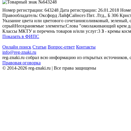
Номер регистрации:
643248
Дата регистрации:
26.01.2018
Номе
Правообладатель:
Оксфорд ЛайфСайнсез Пвт. Лтд., Б 306 Крист
Указание цвета или цветового сочетания:
оливковый, зеленый, 
серый
Неохраняемые элементы:
Слова "омолаживающий крем для 
Классы МКТУ и перечень товаров и/или услуг:
3
3
- кремы косм
Показать в ФИПС
Онлайн поиск
Статьи
Вопрос-ответ
Контакты
info@reg-znaki.ru
reg-znaki.ru собрал всю информацию из открытых источников,
Правовая оговорка
© 2014-2026 reg-znaki.ru | Все права защищены