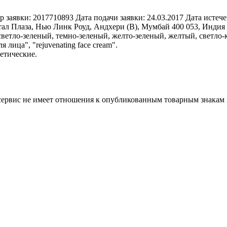
р заявки:
2017710893
Дата подачи заявки:
24.03.2017
Дата истече
ал Плаза, Нью Линк Роуд, Андхери (В), Мумбай 400 053, Индия 
светло-зеленый, темно-зеленый, желто-зеленый, желтый, светло
лица", "rejuvenating face cream".
етические.
 сервис не имеет отношения к опубликованным товарным знакам 