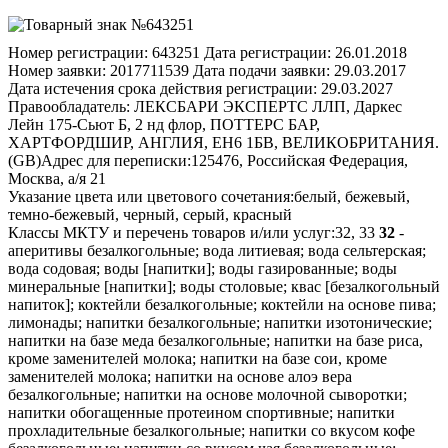
Номер регистрации:
643251
Дата регистрации:
26.01.2018
Номер заявки:
2017711539
Дата подачи заявки:
29.03.2017
Дата истечения срока действия регистрации:
29.03.2027
Правообладатель:
ЛЕКСБАРИ ЭКСПЕРТС ЛЛП, Даркес
Лейн 175-Сьют Б, 2 нд флор, ПОТТЕРС БАР,
ХАРТФОРДШИР, АНГЛИЯ, ЕН6 1БВ, ВЕЛИКОБРИТАНИЯ.
(GB)
Адрес для переписки:
125476, Российская Федерация,
Москва, а/я 21
Указание цвета или цветового сочетания:
белый, бежевый,
темно-бежевый, черный, серый, красный
Классы МКТУ и перечень товаров и/или услуг:
32, 33
32
-
аперитивы безалкогольные; вода литиевая; вода сельтерская;
вода содовая; воды [напитки]; воды газированные; воды
минеральные [напитки]; воды столовые; квас [безалкогольный
напиток]; коктейли безалкогольные; коктейли на основе пива;
лимонады; напитки безалкогольные; напитки изотонические;
напитки на базе меда безалкогольные; напитки на базе риса,
кроме заменителей молока; напитки на базе сои, кроме
заменителей молока; напитки на основе алоэ вера
безалкогольные; напитки на основе молочной сыворотки;
напитки обогащенные протеином спортивные; напитки
прохладительные безалкогольные; напитки со вкусом кофе