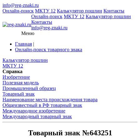
info@reg-znaki.ru
Онлайн-поиск
МКТУ 12
Калькулятор пошлин
Контакты
Онлайн-поиск
МКТУ 12
Калькулятор пошлин
Контакты
info@reg-znaki.ru
Меню
Главная
|
Онлайн-поиск товарного знака
Калькулятор пошлин
МКТУ 12
Справка
Изобретение
Полезная модель
Промышленный образец
Товарный знак
Наименование места происхождения товара
Общеизвестный в РФ товарный знак
Международное изобретение
Международный товарный знак
Товарный знак №643251