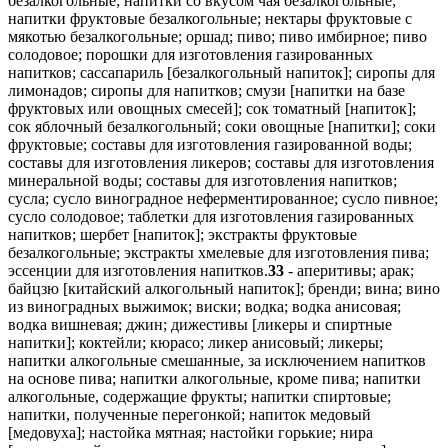
безалкогольные; напитки со вкусом чая безалкогольные;
напитки фруктовые безалкогольные; нектары фруктовые с
мякотью безалкогольные; оршад; пиво; пиво имбирное; пиво
солодовое; порошки для изготовления газированных
напитков; сассапариль [безалкогольный напиток]; сиропы для
лимонадов; сиропы для напитков; смузи [напитки на базе
фруктовых или овощных смесей]; сок томатный [напиток];
сок яблочный безалкогольный; соки овощные [напитки]; соки
фруктовые; составы для изготовления газированной воды;
составы для изготовления ликеров; составы для изготовления
минеральной воды; составы для изготовления напитков;
сусла; сусло виноградное неферментированное; сусло пивное;
сусло солодовое; таблетки для изготовления газированных
напитков; шербет [напиток]; экстракты фруктовые
безалкогольные; экстракты хмелевые для изготовления пива;
эссенции для изготовления напитков.
33
- аперитивы; арак;
байцзю [китайский алкогольный напиток]; бренди; вина; вино
из виноградных выжимок; виски; водка; водка анисовая;
водка вишневая; джин; дижестивы [ликеры и спиртные
напитки]; коктейли; кюрасо; ликер анисовый; ликеры;
напитки алкогольные смешанные, за исключением напитков
на основе пива; напитки алкогольные, кроме пива; напитки
алкогольные, содержащие фрукты; напитки спиртовые;
напитки, полученные перегонкой; напиток медовый
[медовуха]; настойка мятная; настойки горькие; нира