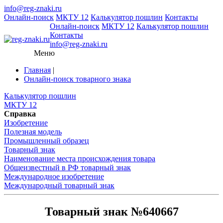
info@reg-znaki.ru
Онлайн-поиск
МКТУ 12
Калькулятор пошлин
Контакты
Онлайн-поиск
МКТУ 12
Калькулятор пошлин
Контакты
info@reg-znaki.ru
Меню
Главная
|
Онлайн-поиск товарного знака
Калькулятор пошлин
МКТУ 12
Справка
Изобретение
Полезная модель
Промышленный образец
Товарный знак
Наименование места происхождения товара
Общеизвестный в РФ товарный знак
Международное изобретение
Международный товарный знак
Товарный знак №640667