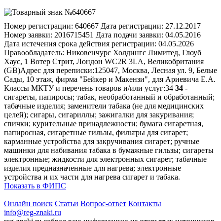
Номер регистрации:
640667
Дата регистрации:
27.12.2017
Номер заявки:
2016715451
Дата подачи заявки:
04.05.2016
Дата истечения срока действия регистрации:
04.05.2026
Правообладатель:
Никовенчурс Холдингс Лимитед, Глоуб
Хаус, 1 Вотер Стрит, Лондон WC2R 3LA, Великобритания
(GB)
Адрес для переписки:
125047, Москва, Лесная ул. 9, Белые
Сады, 10 этаж, фирма "Бейкер и Макензи", для Ариевича Е.А.
Классы МКТУ и перечень товаров и/или услуг:
34
34
-
сигареты, папиросы; табак, необработанный и обработанный;
табачные изделия; заменители табака (не для медицинских
целей); сигары, сигариллы; зажигалки для закуривания;
спички; курительные принадлежности; бумага сигаретная,
папиросная, сигаретные гильзы, фильтры для сигарет;
карманные устройства для закручивания сигарет; ручные
машинки для набивания табака в бумажные гильзы; сигареты
электронные; жидкости для электронных сигарет; табачные
изделия предназначенные для нагрева; электронные
устройства и их части для нагрева сигарет и табака.
Показать в ФИПС
Онлайн поиск
Статьи
Вопрос-ответ
Контакты
info@reg-znaki.ru