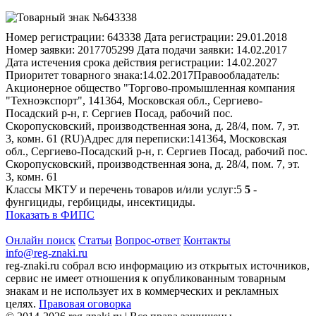
Номер регистрации:
643338
Дата регистрации:
29.01.2018
Номер заявки:
2017705299
Дата подачи заявки:
14.02.2017
Дата истечения срока действия регистрации:
14.02.2027
Приоритет товарного знака:
14.02.2017
Правообладатель:
Акционерное общество "Торгово-промышленная компания
"Техноэкспорт", 141364, Московская обл., Сергиево-
Посадский р-н, г. Сергиев Посад, рабочий пос.
Скоропусковский, производственная зона, д. 28/4, пом. 7, эт.
3, комн. 61 (RU)
Адрес для переписки:
141364, Московская
обл., Сергиево-Посадский р-н, г. Сергиев Посад, рабочий пос.
Скоропусковский, производственная зона, д. 28/4, пом. 7, эт.
3, комн. 61
Классы МКТУ и перечень товаров и/или услуг:
5
5
-
фунгициды, гербициды, инсектициды.
Показать в ФИПС
Онлайн поиск
Статьи
Вопрос-ответ
Контакты
info@reg-znaki.ru
reg-znaki.ru собрал всю информацию из открытых источников,
сервис не имеет отношения к опубликованным товарным
знакам и не использует их в коммерческих и рекламных
целях.
Правовая оговорка