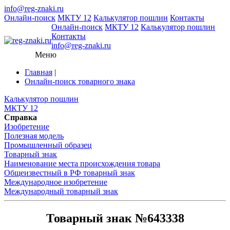
info@reg-znaki.ru
Онлайн-поиск
МКТУ 12
Калькулятор пошлин
Контакты
Онлайн-поиск
МКТУ 12
Калькулятор пошлин
Контакты
info@reg-znaki.ru
Меню
Главная
|
Онлайн-поиск товарного знака
Калькулятор пошлин
МКТУ 12
Справка
Изобретение
Полезная модель
Промышленный образец
Товарный знак
Наименование места происхождения товара
Общеизвестный в РФ товарный знак
Международное изобретение
Международный товарный знак
Товарный знак №643338