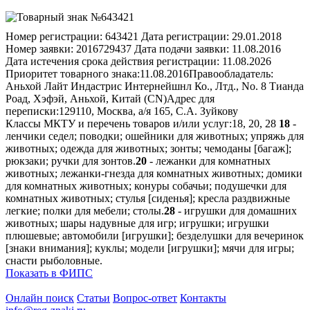
Номер регистрации:
643421
Дата регистрации:
29.01.2018
Номер заявки:
2016729437
Дата подачи заявки:
11.08.2016
Дата истечения срока действия регистрации:
11.08.2026
Приоритет товарного знака:
11.08.2016
Правообладатель:
Аньхой Лайт Индастрис Интернейшнл Ко., Лтд., No. 8 Тианда
Роад, Хэфэй, Аньхой, Китай (CN)
Адрес для
переписки:
129110, Москва, а/я 165, С.А. Зуйкову
Классы МКТУ и перечень товаров и/или услуг:
18, 20, 28
18
-
ленчики седел; поводки; ошейники для животных; упряжь для
животных; одежда для животных; зонты; чемоданы [багаж];
рюкзаки; ручки для зонтов.
20
- лежанки для комнатных
животных; лежанки-гнезда для комнатных животных; домики
для комнатных животных; конуры собачьи; подушечки для
комнатных животных; стулья [сиденья]; кресла раздвижные
легкие; полки для мебели; столы.
28
- игрушки для домашних
животных; шары надувные для игр; игрушки; игрушки
плюшевые; автомобили [игрушки]; безделушки для вечеринок
[знаки внимания]; куклы; модели [игрушки]; мячи для игры;
снасти рыболовные.
Показать в ФИПС
Онлайн поиск
Статьи
Вопрос-ответ
Контакты