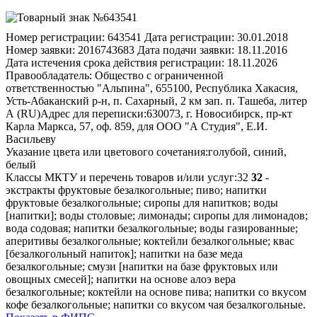
Номер регистрации:
643541
Дата регистрации:
30.01.2018
Номер заявки:
2016743683
Дата подачи заявки:
18.11.2016
Дата истечения срока действия регистрации:
18.11.2026
Правообладатель:
Общество с ограниченной
ответственностью "Альпина", 655100, Республика Хакасия,
Усть-Абаканский р-н, п. Сахарный, 2 км зап. п. Ташеба, литер
А (RU)
Адрес для переписки:
630073, г. Новосибирск, пр-кт
Карла Маркса, 57, оф. 859, для ООО "А Студия", Е.И.
Васильеву
Указание цвета или цветового сочетания:
голубой, синий,
белый
Классы МКТУ и перечень товаров и/или услуг:
32
32
-
экстракты фруктовые безалкогольные; пиво; напитки
фруктовые безалкогольные; сиропы для напитков; воды
[напитки]; воды столовые; лимонады; сиропы для лимонадов;
вода содовая; напитки безалкогольные; воды газированные;
аперитивы безалкогольные; коктейли безалкогольные; квас
[безалкогольный напиток]; напитки на базе меда
безалкогольные; смузи [напитки на базе фруктовых или
овощных смесей]; напитки на основе алоэ вера
безалкогольные; коктейли на основе пива; напитки со вкусом
кофе безалкогольные; напитки со вкусом чая безалкогольные.