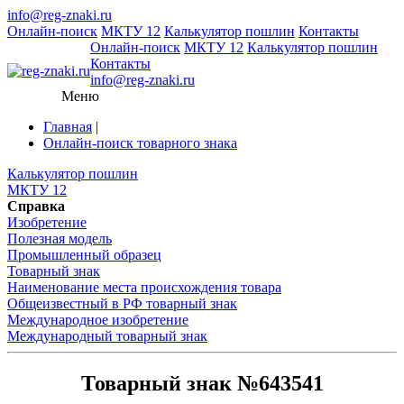
info@reg-znaki.ru
Онлайн-поиск
МКТУ 12
Калькулятор пошлин
Контакты
Онлайн-поиск
МКТУ 12
Калькулятор пошлин
Контакты
info@reg-znaki.ru
Меню
Главная
|
Онлайн-поиск товарного знака
Калькулятор пошлин
МКТУ 12
Справка
Изобретение
Полезная модель
Промышленный образец
Товарный знак
Наименование места происхождения товара
Общеизвестный в РФ товарный знак
Международное изобретение
Международный товарный знак
Товарный знак №643541