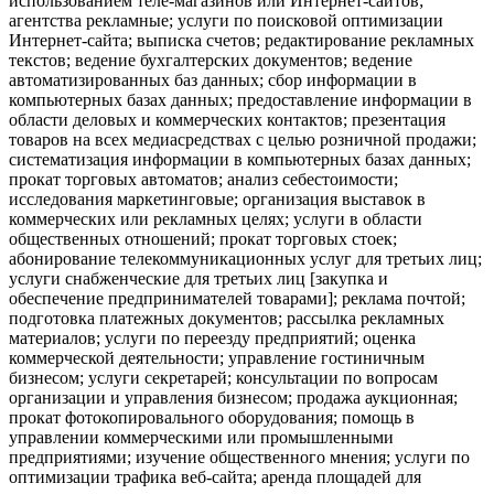
использованием теле-магазинов или Интернет-сайтов;
агентства рекламные; услуги по поисковой оптимизации
Интернет-сайта; выписка счетов; редактирование рекламных
текстов; ведение бухгалтерских документов; ведение
автоматизированных баз данных; сбор информации в
компьютерных базах данных; предоставление информации в
области деловых и коммерческих контактов; презентация
товаров на всех медиасредствах с целью розничной продажи;
систематизация информации в компьютерных базах данных;
прокат торговых автоматов; анализ себестоимости;
исследования маркетинговые; организация выставок в
коммерческих или рекламных целях; услуги в области
общественных отношений; прокат торговых стоек;
абонирование телекоммуникационных услуг для третьих лиц;
услуги снабженческие для третьих лиц [закупка и
обеспечение предпринимателей товарами]; реклама почтой;
подготовка платежных документов; рассылка рекламных
материалов; услуги по переезду предприятий; оценка
коммерческой деятельности; управление гостиничным
бизнесом; услуги секретарей; консультации по вопросам
организации и управления бизнесом; продажа аукционная;
прокат фотокопировального оборудования; помощь в
управлении коммерческими или промышленными
предприятиями; изучение общественного мнения; услуги по
оптимизации трафика веб-сайта; аренда площадей для