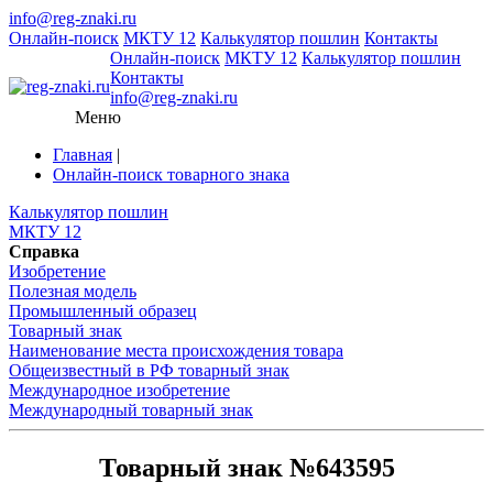
info@reg-znaki.ru
Онлайн-поиск
МКТУ 12
Калькулятор пошлин
Контакты
Онлайн-поиск
МКТУ 12
Калькулятор пошлин
Контакты
info@reg-znaki.ru
Меню
Главная
|
Онлайн-поиск товарного знака
Калькулятор пошлин
МКТУ 12
Справка
Изобретение
Полезная модель
Промышленный образец
Товарный знак
Наименование места происхождения товара
Общеизвестный в РФ товарный знак
Международное изобретение
Международный товарный знак
Товарный знак №643595