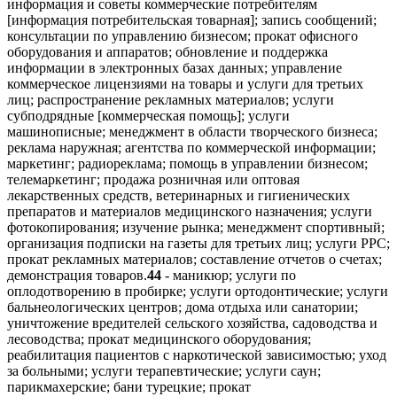
информация и советы коммерческие потребителям
[информация потребительская товарная]; запись сообщений;
консультации по управлению бизнесом; прокат офисного
оборудования и аппаратов; обновление и поддержка
информации в электронных базах данных; управление
коммерческое лицензиями на товары и услуги для третьих
лиц; распространение рекламных материалов; услуги
субподрядные [коммерческая помощь]; услуги
машинописные; менеджмент в области творческого бизнеса;
реклама наружная; агентства по коммерческой информации;
маркетинг; радиореклама; помощь в управлении бизнесом;
телемаркетинг; продажа розничная или оптовая
лекарственных средств, ветеринарных и гигиенических
препаратов и материалов медицинского назначения; услуги
фотокопирования; изучение рынка; менеджмент спортивный;
организация подписки на газеты для третьих лиц; услуги PPC;
прокат рекламных материалов; составление отчетов о счетах;
демонстрация товаров.
44
- маникюр; услуги по
оплодотворению в пробирке; услуги ортодонтические; услуги
бальнеологических центров; дома отдыха или санатории;
уничтожение вредителей сельского хозяйства, садоводства и
лесоводства; прокат медицинского оборудования;
реабилитация пациентов с наркотической зависимостью; уход
за больными; услуги терапевтические; услуги саун;
парикмахерские; бани турецкие; прокат