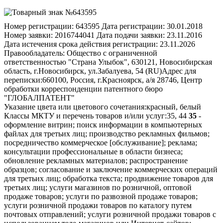
Номер регистрации:
643595
Дата регистрации:
30.01.2018
Номер заявки:
2016744041
Дата подачи заявки:
23.11.2016
Дата истечения срока действия регистрации:
23.11.2026
Правообладатель:
Общество с ограниченной
ответственностью "Страна Улыбок", 630121, Новосибирская
область, г.Новосибирск, ул.Забалуева, 54 (RU)
Адрес для
переписки:
660100, Россия, г.Красноярск, а/я 28746, Центр
обработки корреспонденции патентного бюро
"ГЛОБАЛПАТЕНТ"
Указание цвета или цветового сочетания:
красный, белый
Классы МКТУ и перечень товаров и/или услуг:
35, 44
35
-
оформление витрин; поиск информации в компьютерных
файлах для третьих лиц; производство рекламных фильмов;
посредничество коммерческое [обслуживание]; реклама;
консультации профессиональные в области бизнеса;
обновление рекламных материалов; распространение
образцов; согласование и заключение коммерческих операций
для третьих лиц; обработка текста; продвижение товаров для
третьих лиц; услуги магазинов по розничной, оптовой
продаже товаров; услуги по развозной продаже товаров;
услуги розничной продажи товаров по каталогу путем
почтовых отправлений; услуги розничной продажи товаров с