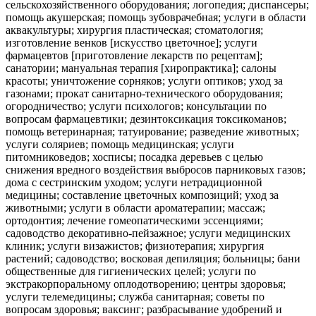
сельскохозяйственного оборудования; логопедия; диспансеры;
помощь акушерская; помощь зубоврачебная; услуги в области
аквакультуры; хирургия пластическая; стоматология;
изготовление венков [искусство цветочное]; услуги
фармацевтов [приготовление лекарств по рецептам];
санатории; мануальная терапия [хиропрактика]; салоны
красоты; уничтожение сорняков; услуги оптиков; уход за
газонами; прокат санитарно-технического оборудования;
огородничество; услуги психологов; консультации по
вопросам фармацевтики; дезинтоксикация токсикоманов;
помощь ветеринарная; татуирование; разведение животных;
услуги соляриев; помощь медицинская; услуги
питомниковедов; хосписы; посадка деревьев с целью
снижения вредного воздействия выбросов парниковых газов;
дома с сестринским уходом; услуги нетрадиционной
медицины; составление цветочных композиций; уход за
животными; услуги в области ароматерапии; массаж;
ортодонтия; лечение гомеопатическими эссенциями;
садоводство декоративно-пейзажное; услуги медицинских
клиник; услуги визажистов; физиотерапия; хирургия
растений; садоводство; восковая депиляция; больницы; бани
общественные для гигиенических целей; услуги по
экстракорпоральному оплодотворению; центры здоровья;
услуги телемедицины; служба санитарная; советы по
вопросам здоровья; ваксинг; разбрасывание удобрений и