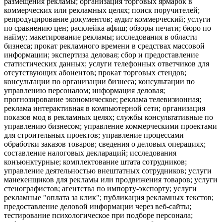
размещения рекламы; организация торговых ярмарок в
коммерческих или рекламных целях; поиск поручителей;
репродуцирование документов; аудит коммерческий; услуги
по сравнению цен; расклейка афиш; обзоры печати; бюро по
найму; макетирование рекламы; исследования в области
бизнеса; прокат рекламного времени в средствах массовой
информации; экспертиза деловая; сбор и предоставление
статистических данных; услуги телефонных ответчиков для
отсутствующих абонентов; прокат торговых стендов;
консультации по организации бизнеса; консультации по
управлению персоналом; информация деловая;
прогнозирование экономическое; реклама телевизионная;
реклама интерактивная в компьютерной сети; организация
показов мод в рекламных целях; службы консультативные по
управлению бизнесом; управление коммерческими проектами
для строительных проектов; управление процессами
обработки заказов товаров; сведения о деловых операциях;
составление налоговых деклараций; исследования
конъюнктурные; комплектование штата сотрудников;
управление деятельностью внештатных сотрудников; услуги
манекенщиков для рекламы или продвижения товаров; услуги
стенографистов; агентства по импорту-экспорту; услуги
рекламные "оплата за клик"; публикация рекламных текстов;
предоставление деловой информации через веб-сайты;
тестирование психологическое при подборе персонала;