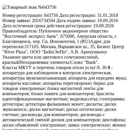
Номер регистрации:
643756
Дата регистрации:
31.01.2018
Номер заявки:
2016734594
Дата подачи заявки:
19.09.2016
Дата истечения срока действия регистрации:
19.09.2026
Правообладатель:
Публичное акционерное общество
"Восточный экспресс банк", 675000, Амурская область, г.
Благовещенск, пер. Св. Иннокентия, 1 (RU)
Адрес для
переписки:
117105, Москва, Варшавское ш., 35, Бизнес Центр
"River Plaza", ООО "БиБиЭнПи", А.В. Аринушкину
Указание цвета или цветового сочетания:
синий,
красный
Неохраняемые элементы:
Слово "Bank".
Классы МКТУ и перечень товаров и/или услуг:
9, 36
9
-
аппаратура для наблюдения и контроля электрическая;
аппаратура звукозаписывающая; аппараты для передачи звука;
аппараты кассовые; аппараты переговорные; бирки для
товаров электронные; блоки магнитной ленты для
компьютеров; блоки памяти для компьютеров; браслеты
идентификационные магнитные; видеокассеты; голограммы;
детекторы; детекторы фальшивых монет; дискеты; диски
звукозаписи; диски магнитные; диски оптические; диски
счетные; дисководы для компьютеров; дисководы с
автоматической сменой дисков для компьютеров; диктофоны;
доски объявлений электронные; замки электрические; звонки