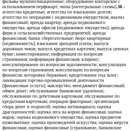
фильмы мультипликационные; оборудование конторское с
использованием перфокарт; чипы [интегральные схемы].
36
-
агентства кредитные; агентства по взысканию долгов;
агентства по операциям с недвижимым имуществом; анализ
финансовый; аренда квартир; аренда недвижимого
имущества; аренда офисов [недвижимое имущество]; аренда
ферм и сельскохозяйственных предприятий; аренда
финансовая; банки сберегательные; бюро квартирные
[недвижимость]; взыскание арендной платы; выпуск
дорожных чеков; выпуск кредитных карточек; выпуск ценных
бумаг; инвестирование; информация по вопросам
страхования; информация финансовая; клиринг;
консультирование по вопросам задолженности; консультации
по вопросам страхования; консультации по вопросам
финансов; котировки биржевые; кредитование под залог;
ликвидация торгово-промышленной деятельности
[финансовые услуги]; маклерство; менеджмент финансовый;
обмен денег; обслуживание банковское удаленное;
обслуживание по дебетовым карточкам; обслуживание по
кредитным карточкам; операции факторные; организация
сбора денег и подписей; оценка антиквариата; оценка
драгоценностей; оценка леса на корню финансовая; оценка
марок; оценка недвижимого имущества; оценка предметов
нумизматики; оценка произведений искусства; оценка шерсти
финансовая; оценки финансовые [страхование, банковские