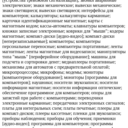
[устройства тревожной сигнализации]; звонки аварийные
электрические; знаки механические; вывески механические;
знаки светящиеся; вывески светящиеся; интерфейсы для
компьютеров; калькуляторы; калькуляторы карманные;
карточки идентификационные магнитные; карты с
магнитным кодом; кассы-автоматы; клавиатуры компьютеров;
книжки записные электронные; коврики для "мыши"; кодеры
магнитные; компакт-диски [аудио-видео]; компакт-диски
[неперезаписываемые]; компьютеры; компьютеры
персональные переносные; компьютеры портативные; ленты
магнитные; ленты магнитные для видеозаписи; манипуляторы
типа "мышь" [периферийное оборудование]; машины для
подсчета и сортировки денег; медиаплееры портативные;
механизмы для автоматов с предварительной оплатой;
микропроцессоры; микрофоны; модемы; мониторы
[компьютерное оборудование]; мониторы [программы для
компьютеров]; наушники; носители звукозаписи; носители
информации магнитные; носители информации оптические;
обеспечение программное для компьютеров; опоры для
запястий при работе с компьютерами; переводчики
электронные карманные; передатчики электронных сигналов;
платы для интегральных схем; платы печатные; плееры для
компакт-дисков; плееры кассетные; пленки для звукозаписи;
приборы наблюдения; приборы для обучения; приемники
[аудио-видео]; программы для компьютеров; программы