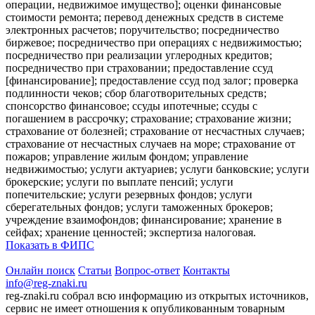
операции, недвижимое имущество]; оценки финансовые
стоимости ремонта; перевод денежных средств в системе
электронных расчетов; поручительство; посредничество
биржевое; посредничество при операциях с недвижимостью;
посредничество при реализации углеродных кредитов;
посредничество при страховании; предоставление ссуд
[финансирование]; предоставление ссуд под залог; проверка
подлинности чеков; сбор благотворительных средств;
спонсорство финансовое; ссуды ипотечные; ссуды с
погашением в рассрочку; страхование; страхование жизни;
страхование от болезней; страхование от несчастных случаев;
страхование от несчастных случаев на море; страхование от
пожаров; управление жилым фондом; управление
недвижимостью; услуги актуариев; услуги банковские; услуги
брокерские; услуги по выплате пенсий; услуги
попечительские; услуги резервных фондов; услуги
сберегательных фондов; услуги таможенных брокеров;
учреждение взаимофондов; финансирование; хранение в
сейфах; хранение ценностей; экспертиза налоговая.
Показать в ФИПС
Онлайн поиск
Статьи
Вопрос-ответ
Контакты
info@reg-znaki.ru
reg-znaki.ru собрал всю информацию из открытых источников,
сервис не имеет отношения к опубликованным товарным