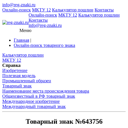
info@reg-znaki.ru
Онлайн-поиск
МКТУ 12
Калькулятор пошлин
Контакты
Онлайн-поиск
МКТУ 12
Калькулятор пошлин
Контакты
info@reg-znaki.ru
Меню
Главная
|
Онлайн-поиск товарного знака
Калькулятор пошлин
МКТУ 12
Справка
Изобретение
Полезная модель
Промышленный образец
Товарный знак
Наименование места происхождения товара
Общеизвестный в РФ товарный знак
Международное изобретение
Международный товарный знак
Товарный знак №643756