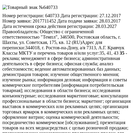
Номер регистрации:
640733
Дата регистрации:
27.12.2017
Номер заявки:
2017711452
Дата подачи заявки:
28.03.2017
Дата истечения срока действия регистрации:
28.03.2027
Правообладатель:
Общество с ограниченной
ответственностью "Темпл", 346500, Ростовская область, г.
Шахты, ул. Советская, 175, кв. 12 (RU)
Адрес для
переписки:
344018, г. Ростов-на-Дону, а/я 7313, А.Г. Кравчук
Классы МКТУ и перечень товаров и/или услуг:
35, 41, 43
35
-
реклама; менеджмент в сфере бизнеса; административная
деятельность в сфере бизнеса; офисная служба; анализ
себестоимости; ведение автоматизированных баз данных;
демонстрация товаров; изучение общественного мнения;
изучение рынка; информация деловая; информация и советы
коммерческие потребителям [информация потребительская
товарная]; исследования в области бизнеса; исследования
конъюнктурные; исследования маркетинговые; консультации
профессиональные в области бизнеса; маркетинг; организация
выставок в коммерческих или рекламных целях; организация
торговых ярмарок в коммерческих или рекламных целях;
оформление витрин; оценка коммерческой деятельности;
посредничество коммерческое [обслуживание]; презентация
товаров на всех медиасредствах с целью розничной продажи;