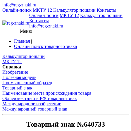
info@reg-znaki.ru
Онлайн-поиск
МКТУ 12
Калькулятор пошлин
Контакты
Онлайн-поиск
МКТУ 12
Калькулятор пошлин
Контакты
info@reg-znaki.ru
Меню
Главная
|
Онлайн-поиск товарного знака
Калькулятор пошлин
МКТУ 12
Справка
Изобретение
Полезная модель
Промышленный образец
Товарный знак
Наименование места происхождения товара
Общеизвестный в РФ товарный знак
Международное изобретение
Международный товарный знак
Товарный знак №640733