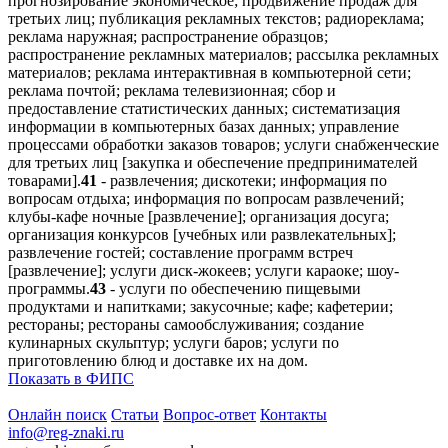
прогнозирование экономическое; продвижение продаж для
третьих лиц; публикация рекламных текстов; радиореклама;
реклама наружная; распространение образцов;
распространение рекламных материалов; рассылка рекламных
материалов; реклама интерактивная в компьютерной сети;
реклама почтой; реклама телевизионная; сбор и
предоставление статистических данных; систематизация
информации в компьютерных базах данных; управление
процессами обработки заказов товаров; услуги снабженческие
для третьих лиц [закупка и обеспечение предпринимателей
товарами].
41
- развлечения; дискотеки; информация по
вопросам отдыха; информация по вопросам развлечений;
клубы-кафе ночные [развлечение]; организация досуга;
организация конкурсов [учебных или развлекательных];
развлечение гостей; составление программ встреч
[развлечение]; услуги диск-жокеев; услуги караоке; шоу-
программы.
43
- услуги по обеспечению пищевыми
продуктами и напитками; закусочные; кафе; кафетерии;
рестораны; рестораны самообслуживания; создание
кулинарных скульптур; услуги баров; услуги по
приготовлению блюд и доставке их на дом.
Показать в ФИПС
Онлайн поиск
Статьи
Вопрос-ответ
Контакты
info@reg-znaki.ru