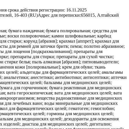
ния срока действия регистрации:
16.11.2025
телей, 16-403 (RU)
Адрес для переписки:
656015, Алтайский
ая; бумага наждачная; бумага полировальная; средства для
увные; воски полировочные; камни шлифовальные; карбид
я стирки; корунд [абразив]; крахмал [аппрет]; крахмал для
сты для ремней для заточки бритв; пемза; полотно абразивное;
ты для лощения [подкрахмаливания]; препараты для
рке; препараты для стирки; препараты для сухой чистки;
 стирке белья; пыль алмазная [абразив]; пятновыводители;
хранения кожи [полировальные]; крем для обуви; ткань
ри кормлении грудью; помады медицинские; порошок из шпанских мушек; пояса для гигиенических женских прокладок; препараты антидиуретические; препараты бактериальные для медицинских и ветеринарных целей; препараты бактериологические для медицинских или ветеринарных целей; препараты бальзамические для медицинских целей; препараты белковые для медицинских целей; препараты биологические для ветеринарных целей; препараты биологические для медицинских целей; препараты ветеринарные; препараты висмута для фармацевтических целей; препараты витаминные; препараты диагностические для медицинских целей; препараты для ванн лечебные; препараты для лечения геморроя; препараты для лечения костных мозолей; препараты для облегчения прорезывания зубов; препараты для обработки ожогов; препараты для окуривания медицинские; препараты для органотерапии; препараты для очистки воздуха; препараты для промывания глаз; препараты для расширения бронхов; препараты для снижения половой активности; препараты для стерилизации; препараты для удаления мозолей; препараты для удаления перхоти фармацевтические; препараты для ухода за кожей фармацевтические; препараты для чистки контактных линз; препараты известковые для фармацевтических целей; препараты лекарственные для ванн; препараты медицинские для роста волос; препараты опиумные; препараты с алоэ вера для фармацевтических целей; препараты с микроэлементами для человека или животных; препараты сульфамидные [лекарственные препараты]; препараты фармацевтические; препараты фармацевтические от солнечных ожогов; препараты ферментативные для ветеринарных целей; препараты ферментативные для медицинских целей; препараты химико-фармацевтические; препараты химические для ветеринарных целей; препараты химические для диагностики беременности; препараты химические для медицинских целей; препараты химические для фармацевтических целей; препараты, используемые при обморожении; примочки глазные; примочки свинцовые; проводники химические для электрокардиографических электродов; прокладки гигиенические; прокладки гигиенические для страдающих недержанием; прокладки гигиенические женские; прокладки ежедневные [гигиенические]; прополис для фармацевтических целей; пудра жемчужная для медицинских целей; радий для медицинских целей; раствор хлораля водный для фармацевтических целей; растворители для удаления лейкопластырей; растворы вагинальные; растворы для контактных линз; реактивы химические для медицинских или ветеринарных целей; резина для медицинских целей; резина для стоматологических целей; резинка жевательная для медицинских целей; салфетки, пропитанные лекарственными средствами; сассапариль для медицинских целей; сбор чайный противоастматический; свечи для окуривания; семя льняное для фармацевтических целей; сигареты, не содержащие табак, для медицинских целей; сиккативы [вещества для ускорения высыхания] для медицинских целей; сиропы для фармацевтических целей; скипидар для фармацевтических целей; смазка, используемая при доении; смазки для ветеринарных целей; смазки для медицинских целей; смеси молочные сухие для детского питания; снотворные; сода питьевая для фармацевтических целей; соли для ванн для медицинских целей; соли для ванн из минеральных вод; соли для медицинских целей; соли калия для медицинских целей; соли натрия для медицинских целей; соли нюхательные; соли, входящие в состав минеральных вод; солод для фармацевтических целей; сперма для искусственного оплодотворения; спирт для фармацевтических целей; спирт медицинский; сплавы благородных металлов для стоматологических целей; спорынья для фармацевтических целей; спреи охлаждающие для медицинских целей; средства вспомогательные для медицинских целей; средства вяжущие; средства дезинфицирующие для гигиенических целей; средства дезинфицирующие для химических туалетов; средства для вагинального спринцевания для медицинских целей; средства для подавления аппетита, используемые в медицинских целях; средства для похудания медицинские; средства для ухода за полостью рта медицинские; средства жаропонижающие; средства кровоочистительные; средства моющие для животных; средства моющие для медицинских целей; средства моющие для скота; средства моющие для собак; средства нарывные; средства от головной боли; средства очистительные [слабительные]; средства против потения; средства против потения ног; средства противозачаточные химическ