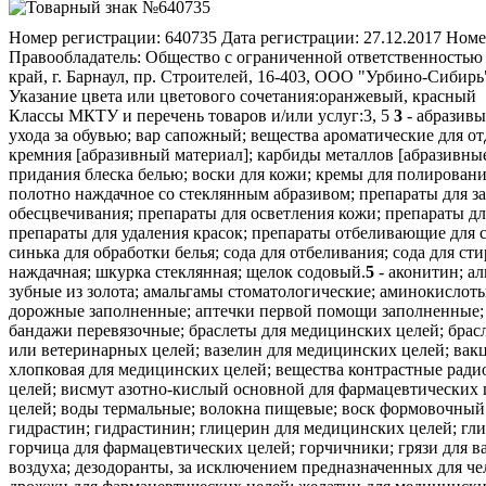
Номер регистрации:
640735
Дата регистрации:
27.12.2017
Номе
Правообладатель:
Общество с ограниченной ответственностью "
край, г. Барнаул, пр. Строителей, 16-403, ООО "Урбино-Сибирь
Указание цвета или цветового сочетания:
оранжевый, красный
Классы МКТУ и перечень товаров и/или услуг:
3, 5
3
- абразивы
ухода за обувью; вар сапожный; вещества ароматические для о
кремния [абразивный материал]; карбиды металлов [абразивные 
придания блеска белью; воски для кожи; кремы для полирования
полотно наждачное со стеклянным абразивом; препараты для за
обесцвечивания; препараты для осветления кожи; препараты для
препараты для удаления красок; препараты отбеливающие для с
синька для обработки белья; сода для отбеливания; сода для ст
наждачная; шкурка стеклянная; щелок содовый.
5
- аконитин; алкалоиды для медицинских целей; альгинаты для фармацевтических целей; альдегиды для фармацевтических целей; амальгамы зубные из золота; амальгамы стоматологические; аминокислоты для ветеринарных целей; аминокислоты для медицинских целей; анальгетики; анестетики; антибиотики; антисептики; аптечки дорожные заполненные; аптечки первой помощи заполненные; ацетат алюминия для фармацевтических целей; ацетаты для фармацевтических целей; бальзамы для медицинских целей; бандажи перевязочные; браслеты для медицинских целей; браслеты противоревматические; бром для фармацевтических целей; бумага для горчичников; бумага реактивная для медицинских или ветеринарных целей; вазелин для медицинских целей; вакцины; ванны кислородные; вата антисептическая; вата асептическая; вата гигроскопическая; вата для медицинских целей; вата хлопковая для медицинских целей; вещества контрастные радиологические для медицинских целей; вещества питательные для микроорганизмов; вещества радиоактивные для медицинских целей; висмут азотно-кислый основной для фар