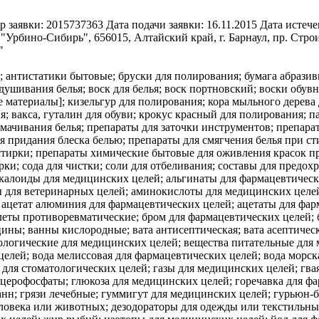
р заявки:
2015737363
Дата подачи заявки:
16.11.2015
Дата истече
Урбино-Сибирь", 656015, Алтайский край, г. Барнаул, пр. Строи
"
; антистатики бытовые; бруски для полирования; бумага абразивн
тдушивания белья; воск для белья; воск портновский; воски об
материалы]; кизельгур для полирования; кора мыльного дерева дл
; вакса, гуталин для обуви; крокус красный для полирования; па
мачивания белья; препараты для заточки инструментов; препара
 придания блеска белью; препараты для смягчения белья при сти
тирки; препараты химические бытовые для оживления красок при
ирки; сода для чистки; соли для отбеливания; составы для предо
мацевтических целей; вода мелиссовая для фармацевтических целей; вода морская для лечебных ванн; воды минеральные для медицинских целей; воды термальные; волокна пищевые; воск формовочный для стоматологических целей; газы для медицинских целей; гваякол для фармацевтических целей; гематоген; гемоглобин; гидрастин; гидрастинин; глицерин для медицинских целей; глицерофосфаты; глюкоза для медицинских целей; горечавка для фармацевтических целей; гормоны для медицинских целей; горчица для фармацевтических целей; горчичники; грязи для ванн; грязи лечебные; гуммигут для медицинских целей; гурьюн-бальзам для медицинских целей; дезодоранты для освежения воздуха; дезодоранты, за исключением предназначенных для человека или животных; дезодораторы для одежды или текстильных изделий; диастаза для медицинских целей; дигиталин; дрожжи для фармацевтических целей; желатин для медицинских целей; жир рыбий; изотопы для медицинских целей; йод для фармацевтических целей; йодиды для фармацевтических целей; йодиды щелочных металлов для фармацевтических целей; йодоформ; каломель; камень винно-кислый для фармацевтических целей; камень винный для фармацевтических целей; камфора для медицинских целей; капсулы для лекарств; капсулы для фармацевтических целей; карандаши гемостатические; карандаши для лечения бородавок; карандаши каустические; карандаши от головной боли; каустики для фармацевтических целей; кашу для фармацевтических целей; квассия для медицинских целей; квебрахо для медицинских целей; кислород для медицинских целей; кислота галловая для фармацевтических целей; кислоты для фармацевтических целей; клеи для зубных протезов; клетки стволовые для ветеринарных целей; клетки стволовые для медицинских целей; кокаин; коллодий для фармацевтических целей; кольца противомозольные для ног; кольца противоревматические; конфеты лекарственные; кора ангустура для медицинских целей; кора деревьев для фармацевтических целей; кора кондураговая для медицинских целей; кора кротоновая; кора мангрового дерева для фармацевтических целей; кора миробалана для фармацевтических целей; кора хинного дерева для медицинских целей; корни лекарственные; корни ревеня для фармацевтических целей; корпия для медицинских целей; креозот для фармацевтических целей; кровь для медицинских целей; культуры микроорганизмов для медицинских или ветеринарных целей; кураре; лаки для зубов; лакричник для фармацевтических целей; лактоза для фармацевтических целей; леденцы лекарственные; лейкопластыри; лекарства от запоров; ленты клейкие для медицинских целей; лецитин для медицинских целей; лосьоны для фармацевтических целей; лубриканты для интимных целей; люпулин для фармацевтических целей; магнезия для фармацевтических целей; мази; мази для фармацевтических целей; мази от солнечных ожогов; мази ртутные; мази, предохраняющие от обморожения, для фармацевтических целей; марля для перевязок; масла лекарственные; масло горчичное для медицинских целей; масло камфорное для медицинских целей; масло касторовое для медицинских целей; масло терпентинное для фармацевтических целей; масло укропное для медицинских целей; мастики для зубов; материалы абразивные стоматологические; материалы для зубных слепков; материалы для пломбирования зубов; материалы перевязочные медицинские; материалы хирургические перевязочные; медикаменты; медикаменты для ветеринарных целей; медикаменты для серотерапии; медикаменты для человека; медикаменты стоматологические; ментол; микстуры; молескин для медицинских целей; молоко миндальное для фармацевтических целей; молочко маточное пчелиное для фармацевтических целей; молочные ферменты для фармацевтических целей; мох ирландский для медицинских целей; мука для фармацевтических целей; мука из льняного семени для фармацевтических целей; мука рыбная для фармацевтических целей; мята для фармацевтических целей; наркотики; настой лекарственные; настойка йода; настойка эвкалипта для фармацевтических целей; настойки для медицинских целей; опий; оподельдок; отвары для фармацевтических целей; палочки лакричные для фармацевтических целей; палочки серные [дезинфицирующие средства]; пастилки для фармацевтических целей; пектины для фармацевтических целей; пепсины для фармацевтических целей; пептоны для фармацевтических целей; пероксид водорода для медицинских целей; питание детское; пиявки медицинские; плазма крови; повязки глазные, используемые в медицинских целях; повязки для горячих компрессов; повязки для компрессов; повязки наплечные хирургические; подгузники [детские пеленки]; подгузники для домашних животных; подушечки мозольные; подушечки, используемые п