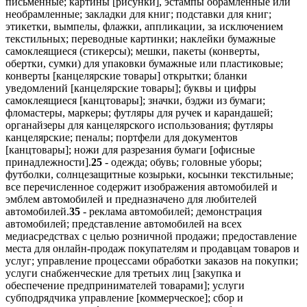
письменные; картины [рисунки], эстампы обрамленные или
необрамленные; закладки для книг; подставки для книг;
этикетки, вымпелы, флажки, аппликации, за исключением
текстильных; переводные картинки; наклейки бумажные
самоклеящиеся (стикерсы); мешки, пакеты (конверты,
обертки, сумки) для упаковки бумажные или пластиковые;
конверты [канцелярские товары] открытки; бланки
уведомлений [канцелярские товары]; буквы и цифры
самоклеящиеся [канцтовары]; значки, бэджи из бумаги;
фломастеры, маркеры; футляры для ручек и карандашей;
органайзеры для канцелярского использования; футляры
канцелярские; пеналы; портфели для документов
[канцтовары]; ножи для разрезания бумаги [офисные
принадлежности].
25
- одежда; обувь; головные уборы;
футболки, солнцезащитные козырьки, косынки текстильные;
все перечисленное содержит изображения автомобилей и
эмблем автомобилей и предназначено для любителей
автомобилей.
35
- реклама автомобилей; демонстрация
автомобилей; представление автомобилей на всех
медиасредствах с целью розничной продажи; предоставление
места для онлайн-продаж покупателям и продавцам товаров и
услуг; управление процессами обработки заказов на покупки;
услуги снабженческие для третьих лиц [закупка и
обеспечение предпринимателей товарами]; услуги
субподрядчика управление [коммерческое]; сбор и