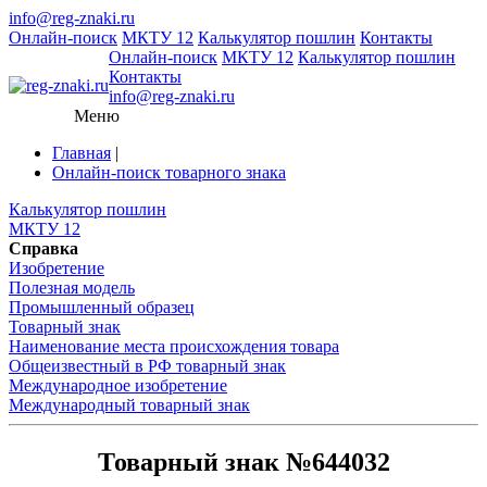
info@reg-znaki.ru
Онлайн-поиск
МКТУ 12
Калькулятор пошлин
Контакты
Онлайн-поиск
МКТУ 12
Калькулятор пошлин
Контакты
info@reg-znaki.ru
Меню
Главная
|
Онлайн-поиск товарного знака
Калькулятор пошлин
МКТУ 12
Справка
Изобретение
Полезная модель
Промышленный образец
Товарный знак
Наименование места происхождения товара
Общеизвестный в РФ товарный знак
Международное изобретение
Международный товарный знак
Товарный знак №644032