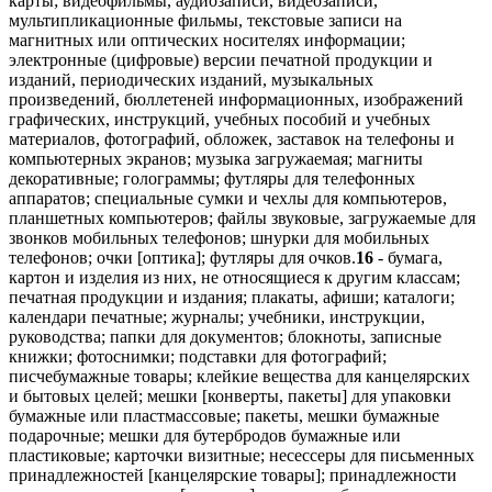
карты; видеофильмы, аудиозаписи, видеозаписи,
мультипликационные фильмы, текстовые записи на
магнитных или оптических носителях информации;
электронные (цифровые) версии печатной продукции и
изданий, периодических изданий, музыкальных
произведений, бюллетеней информационных, изображений
графических, инструкций, учебных пособий и учебных
материалов, фотографий, обложек, заставок на телефоны и
компьютерных экранов; музыка загружаемая; магниты
декоративные; голограммы; футляры для телефонных
аппаратов; специальные сумки и чехлы для компьютеров,
планшетных компьютеров; файлы звуковые, загружаемые для
звонков мобильных телефонов; шнурки для мобильных
телефонов; очки [оптика]; футляры для очков.
16
- бумага,
картон и изделия из них, не относящиеся к другим классам;
печатная продукции и издания; плакаты, афиши; каталоги;
календари печатные; журналы; учебники, инструкции,
руководства; папки для документов; блокноты, записные
книжки; фотоснимки; подставки для фотографий;
писчебумажные товары; клейкие вещества для канцелярских
и бытовых целей; мешки [конверты, пакеты] для упаковки
бумажные или пластмассовые; пакеты, мешки бумажные
подарочные; мешки для бутербродов бумажные или
пластиковые; карточки визитные; несессеры для письменных
принадлежностей [канцелярские товары]; принадлежности