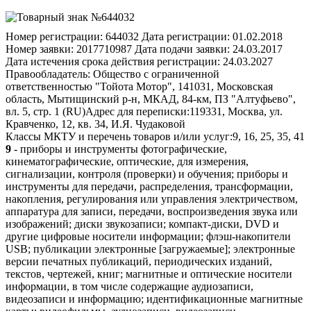
Номер регистрации:
644032
Дата регистрации:
01.02.2018
Номер заявки:
2017710987
Дата подачи заявки:
24.03.2017
Дата истечения срока действия регистрации:
24.03.2027
Правообладатель:
Общество с ограниченной
ответственностью "Тойота Мотор", 141031, Московская
область, Мытищинский р-н, МКАД, 84-км, ПЗ "Алтуфьево",
вл. 5, стр. 1 (RU)
Адрес для переписки:
119331, Москва, ул.
Кравченко, 12, кв. 34, И.Я. Чудаковой
Классы МКТУ и перечень товаров и/или услуг:
9, 16, 25, 35, 41
9
- приборы и инструменты фотографические,
кинематографические, оптические, для измерения,
сигнализации, контроля (проверки) и обучения; приборы и
инструменты для передачи, распределения, трансформации,
накопления, регулирования или управления электричеством,
аппаратура для записи, передачи, воспроизведения звука или
изображений; диски звукозаписи; компакт-диски, DVD и
другие цифровые носители информации; флэш-накопители
USB; публикации электронные [загружаемые]; электронные
версии печатных публикаций, периодических изданий,
текстов, чертежей, книг; магнитные и оптические носители
информации, в том числе содержащие аудиозаписи,
видеозаписи и информацию; идентификационные магнитные