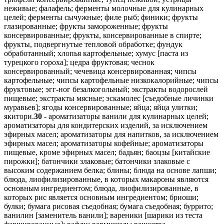
неживые; фалафель; ферменты молочные для кулинарных
целей; ферменты сычужные; филе рыб; финики; фрукты
глазированные; фрукты замороженные; фрукты
консервированные; фрукты, консервированные в спирте;
фрукты, подвергнутые тепловой обработке; фундук
обработанный; хлопья картофельные; хумус [паста из
турецкого гороха]; цедра фруктовая; чеснок
консервированный; чечевица консервированная; чипсы
картофельные; чипсы картофельные низкокалорийные; чипсы
фруктовые; эгг-ног безалкогольный; экстракты водорослей
пищевые; экстракты мясные; эскамолес [съедобные личинки
муравьев]; ягоды консервированные; яйца; яйца улитки;
якитори.
30
- ароматизаторы ванили для кулинарных целей;
ароматизаторы для кондитерских изделий, за исключением
эфирных масел; ароматизаторы для напитков, за исключением
эфирных масел; ароматизаторы кофейные; ароматизаторы
пищевые, кроме эфирных масел; бадьян; баоцзы [китайские
пирожки]; батончики злаковые; батончики злаковые с
высоким содержанием белка; блины; блюда на основе лапши;
блюда, лиофилизированные, в которых макароны являются
основным ингредиентом; блюда, лиофилизированные, в
которых рис является основным ингредиентом; бриоши;
булки; бумага рисовая съедобная; бумага съедобная; буррито;
ванилин [заменитель ванили]; вареники [шарики из теста