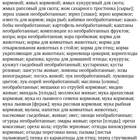
кормовой; жмых кормовой; жмых кукурузный для скота;
жмых рапсовый для скота; жом сахарного тростника [сырье];
зерна злаков необработанные; зерно [злаки]; зерно кормовое;
известь для кормов; икра рыб; кабачки необработанные; какао-
бобы необработанные; картофель необработанный; каштаны
необработанные; композиции из необработанных фруктов;
копра; кора необработанная; кора пробковая; корма для
животных; корма для комнатных животных; корма для
откармливания животных в стойле; корма для птиц; корма
укрепляющие для животных; корневища цикория; корнеплоды
кормовые; крапива; крупы для домашней птицы; кукуруза;
кунжут съедобный необработанный; кустарники; кусты
розовые; лангусты живые; лимоны необработанные; лозы
виноградные; лосось живой; лук необработанный; луковицы
цветов; лук-порей необработанный; маслины [оливы]
необработанные; мешанки из отрубей кормовые; мидии
живые; миндаль [плоды]; моллюски живые; мука арахисовая
кормовая; мука из льняного семени кормовая; мука кормовая;
мука льняная [фураж]; мука рисовая кормовая; мука рыбная
кормовая; мульча; напитки для комнатных животных;
насекомые съедобные, живые; овес; овощи необработанные;
огурцы необработанные; омары живые; орехи [плоды]; орехи
кокосовые; орехи кола; отруби зерновые; отходы винокурения
кормовые; отходы перегонки вина; пальма [листья
пальмовые]; пенка из каракатицы для птиц; перец стручковый