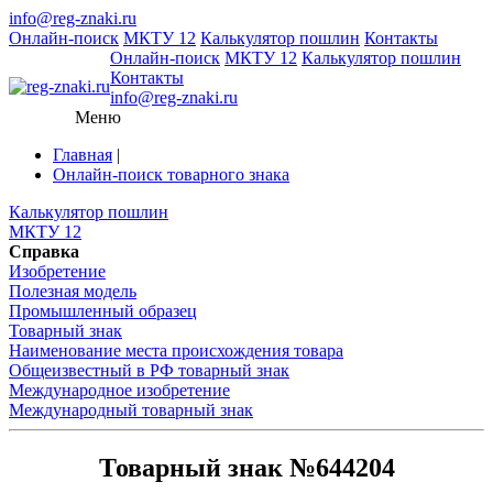
info@reg-znaki.ru
Онлайн-поиск
МКТУ 12
Калькулятор пошлин
Контакты
Онлайн-поиск
МКТУ 12
Калькулятор пошлин
Контакты
info@reg-znaki.ru
Меню
Главная
|
Онлайн-поиск товарного знака
Калькулятор пошлин
МКТУ 12
Справка
Изобретение
Полезная модель
Промышленный образец
Товарный знак
Наименование места происхождения товара
Общеизвестный в РФ товарный знак
Международное изобретение
Международный товарный знак
Товарный знак №644204