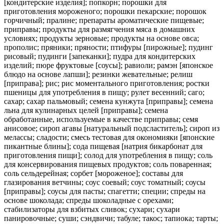
[кондитерские изделия]; попкорн; порошки для
приготовления мороженого; порошки пекарские; порошок
горчичный; пралине; препараты ароматические пищевые;
приправы; продукты для размягчения мяса в домашних
условиях; продукты зерновые; продукты на основе овса;
прополис; пряники; пряности; птифуры [пирожные]; пудинг
рисовый; пудинги [запеканки]; пудра для кондитерских
изделий; пюре фруктовые [соусы]; равиоли; рамэн [японское
блюдо на основе лапши]; резинки жевательные; релиш
[приправа]; рис; рис моментального приготовления; ростки
пшеницы для употребления в пищу; рулет весенний; саго;
сахар; сахар пальмовый; семена кунжута [приправы]; семена
льна для кулинарных целей [приправы]; семена
обработанные, используемые в качестве приправы; семя
анисовое; сироп агавы [натуральный подсластитель]; сироп из
мелассы; сладости; смесь тестовая для окономияки [японские
пикантные блины]; сода пищевая [натрия бикарбонат для
приготовления пищи]; солод для употребления в пищу; соль
для консервирования пищевых продуктов; соль поваренная;
соль сельдерейная; сорбет [мороженое]; составы для
глазирования ветчины; соус соевый; соус томатный; соусы
[приправы]; соусы для пасты; спагетти; специи; спреды на
основе шоколада; спреды шоколадные с орехами;
стабилизаторы для взбитых сливок; сухари; сухари
панировочные; суши; сэндвичи; табуле; такос; тапиока; тарты;