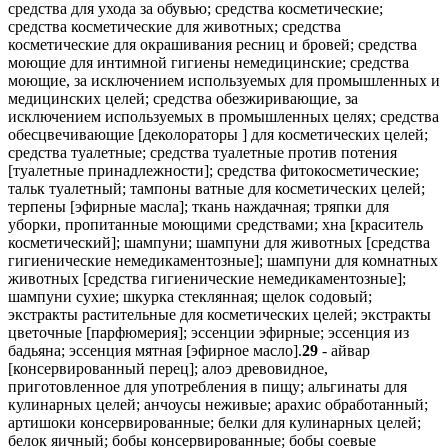
средства для ухода за обувью; средства косметические;
средства косметические для животных; средства
косметические для окрашивания ресниц и бровей; средства
моющие для интимной гигиены немедицинские; средства
моющие, за исключением используемых для промышленных и
медицинских целей; средства обезжиривающие, за
исключением используемых в промышленных целях; средства
обесцвечивающие [деколораторы ] для косметических целей;
средства туалетные; средства туалетные против потения
[туалетные принадлежности]; средства фитокосметические;
тальк туалетный; тампоны ватные для косметических целей;
терпены [эфирные масла]; ткань наждачная; тряпки для
уборки, пропитанные моющими средствами; хна [краситель
косметический]; шампуни; шампуни для животных [средства
гигиенические немедикаментозные]; шампуни для комнатных
животных [средства гигиенические немедикаментозные];
шампуни сухие; шкурка стеклянная; щелок содовый;
экстракты растительные для косметических целей; экстракты
цветочные [парфюмерия]; эссенции эфирные; эссенция из
бадьяна; эссенция мятная [эфирное масло].
29
- айвар
[консервированный перец]; алоэ древовидное,
приготовленное для употребления в пищу; альгинаты для
кулинарных целей; анчоусы неживые; арахис обработанный;
артишоки консервированные; белки для кулинарных целей;
белок яичный; бобы консервированные; бобы соевые