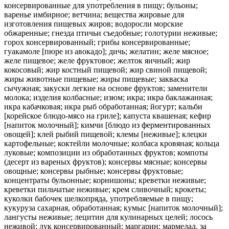
консервированные для употребления в пищу; бульоны;
варенье имбирное; ветчина; вещества жировые для
изготовления пищевых жиров; водоросли морские
обжаренные; гнезда птичьи съедобные; голотурии неживые;
горох консервированный; грибы консервированные;
гуакамоле [пюре из авокадо]; дичь; желатин; желе мясное;
желе пищевое; желе фруктовое; желток яичный; жир
кокосовый; жир костный пищевой; жир свиной пищевой;
жиры животные пищевые; жиры пищевые; закваска
сычужная; закуски легкие на основе фруктов; заменители
молока; изделия колбасные; изюм; икра; икра баклажанная;
икра кабачковая; икра рыб обработанная; йогурт; кальби
[корейское блюдо-мясо на гриле]; капуста квашеная; кефир
[напиток молочный]; кимчи [блюдо из ферментированных
овощей]; клей рыбий пищевой; клемы [неживые]; клецки
картофельные; коктейли молочные; колбаса кровяная; кольца
луковые; композиции из обработанных фруктов; компоты
(десерт из вареных фруктов); консервы мясные; консервы
овощные; консервы рыбные; консервы фруктовые;
концентраты бульонные; корнишоны; креветки неживые;
креветки пильчатые неживые; крем сливочный; крокеты;
куколки бабочек шелкопряда, употребляемые в пищу;
кукуруза сахарная, обработанная; кумыс [напиток молочный];
лангусты неживые; лецитин для кулинарных целей; лосось
неживой; лук консервированный; маргарин; мармелад, за