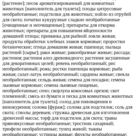
[растение]; песок ароматизированный для комнатных
животных [наполнитель для туалета]; плоды цитрусовые
необработанные; подстилки для животных; пойло из отрубей
для скота; початки кукурузные сладкие необработанные
[очищенные и неочищенные]; препараты для откорма
животных; препараты для повышения яйценоскости
домашней птицы; приманка для рыбной ловли живая;
продукты обработки хлебных злаков кормовые; проростки
ботанические; птица домашняя живая; пшеница; пыльца
растений [сырье]; раки живые; ракообразные живые; рассада;
растения; растения алоэ древовидного; растения засушенные
для декоративных целей; ревень необработанный; рис
необработанный; рожь; ростки пшеницы кормовые; рыба
живая; салат-латук необработанный; сардины живые; свекла
необработанная; сельдь живая; семена для посадки; семена
льняные кормовые; семена льняные пищевые,
необработанные; сено; скорлупа кокосовых орехов; скот
племенной; смесь из бумаги и песка для комнатных животных
[наполнитель для туалета]; солод для пивоварения и
винокурения; солома [фураж]; солома для подстилок; соль для
скота; стволы деревьев; стружка древесная для изготовления
древесной массы; торф для подстилок для скота; травы
пряновкусовые необработанные; тростник сахарный;
трюфели необработанные; тунец живой; тыквы
необработанные; устрицы живые; фрукты необработанные;