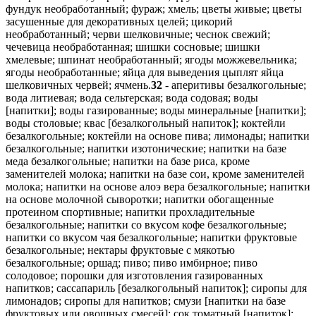
фундук необработанный; фураж; хмель; цветы живые; цветы
засушенные для декоративных целей; цикорий
необработанный; черви шелковичные; чеснок свежий;
чечевица необработанная; шишки сосновые; шишки
хмелевые; шпинат необработанный; ягоды можжевельника;
ягоды необработанные; яйца для выведения цыплят яйца
шелковичных червей; ячмень.
32
- аперитивы безалкогольные;
вода литиевая; вода сельтерская; вода содовая; воды
[напитки]; воды газированные; воды минеральные [напитки];
воды столовые; квас [безалкогольный напиток]; коктейли
безалкогольные; коктейли на основе пива; лимонады; напитки
безалкогольные; напитки изотонические; напитки на базе
меда безалкогольные; напитки на базе риса, кроме
заменителей молока; напитки на базе сои, кроме заменителей
молока; напитки на основе алоэ вера безалкогольные; напитки
на основе молочной сыворотки; напитки обогащенные
протеином спортивные; напитки прохладительные
безалкогольные; напитки со вкусом кофе безалкогольные;
напитки со вкусом чая безалкогольные; напитки фруктовые
безалкогольные; нектары фруктовые с мякотью
безалкогольные; оршад; пиво; пиво имбирное; пиво
солодовое; порошки для изготовления газированных
напитков; сассапариль [безалкогольный напиток]; сиропы для
лимонадов; сиропы для напитков; смузи [напитки на базе
фруктовых или овощных смесей]; сок томатный [напиток];