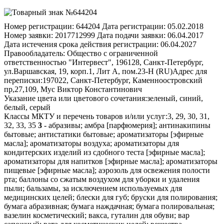
Номер регистрации:
644204
Дата регистрации:
05.02.2018
Номер заявки:
2017712999
Дата подачи заявки:
06.04.2017
Дата истечения срока действия регистрации:
06.04.2027
Правообладатель:
Общество с ограниченной
ответственностью "Интервест", 196128, Санкт-Петербург,
ул.Варшавская, 19, корп.1, Лит А, пом.23-Н (RU)
Адрес для
переписки:
197022, Санкт-Петербург, Каменноостровский
пр,27,109, Мус Виктор Константинович
Указание цвета или цветового сочетания:
зеленый, синий,
белый, серый
Классы МКТУ и перечень товаров и/или услуг:
3, 29, 30, 31,
32, 33, 35
3
- абразивы; амбра [парфюмерия]; антинакипины
бытовые; антистатики бытовые; ароматизаторы [эфирные
масла]; ароматизаторы воздуха; ароматизаторы для
кондитерских изделий из сдобного теста [эфирные масла];
ароматизаторы для напитков [эфирные масла]; ароматизаторы
пищевые [эфирные масла]; аэрозоль для освежения полости
рта; баллоны со сжатым воздухом для уборки и удаления
пыли; бальзамы, за исключением используемых для
медицинских целей; блески для губ; бруски для полирования;
бумага абразивная; бумага наждачная; бумага полировальная;
вазелин косметический; вакса, гуталин для обуви; вар