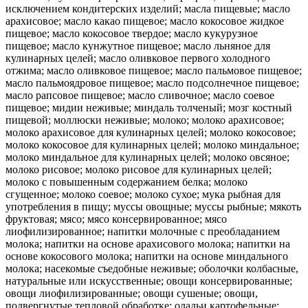
исключением кондитерских изделий; масла пищевые; масло
арахисовое; масло какао пищевое; масло кокосовое жидкое
пищевое; масло кокосовое твердое; масло кукурузное
пищевое; масло кунжутное пищевое; масло льняное для
кулинарных целей; масло оливковое первого холодного
отжима; масло оливковое пищевое; масло пальмовое пищевое;
масло пальмоядровое пищевое; масло подсолнечное пищевое;
масло рапсовое пищевое; масло сливочное; масло соевое
пищевое; мидии неживые; миндаль толченый; мозг костный
пищевой; моллюски неживые; молоко; молоко арахисовое;
молоко арахисовое для кулинарных целей; молоко кокосовое;
молоко кокосовое для кулинарных целей; молоко миндальное;
молоко миндальное для кулинарных целей; молоко овсяное;
молоко рисовое; молоко рисовое для кулинарных целей;
молоко с повышенным содержанием белка; молоко
сгущенное; молоко соевое; молоко сухое; мука рыбная для
употребления в пищу; муссы овощные; муссы рыбные; мякоть
фруктовая; мясо; мясо консервированное; мясо
лиофилизированное; напитки молочные с преобладанием
молока; напитки на основе арахисового молока; напитки на
основе кокосового молока; напитки на основе миндального
молока; насекомые съедобные неживые; оболочки колбасные,
натуральные или искусственные; овощи консервированные;
овощи лиофилизированные; овощи сушеные; овощи,
подвергнутые тепловой обработке; оладьи картофельные;