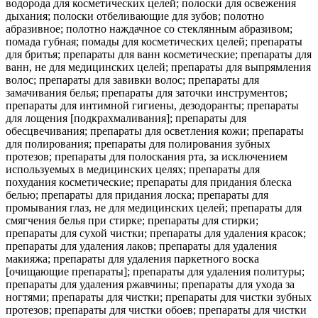
водорода для косметических целей; полоски для освежения
дыхания; полоски отбеливающие для зубов; полотно
абразивное; полотно наждачное со стеклянным абразивом;
помада губная; помады для косметических целей; препараты
для бритья; препараты для ванн косметические; препараты для
ванн, не для медицинских целей; препараты для выпрямления
волос; препараты для завивки волос; препараты для
замачивания белья; препараты для заточки инструментов;
препараты для интимной гигиены, дезодоранты; препараты
для лощения [подкрахмаливания]; препараты для
обесцвечивания; препараты для осветления кожи; препараты
для полирования; препараты для полирования зубных
протезов; препараты для полоскания рта, за исключением
используемых в медицинских целях; препараты для
похудания косметические; препараты для придания блеска
белью; препараты для придания лоска; препараты для
промывания глаз, не для медицинских целей; препараты для
смягчения белья при стирке; препараты для стирки;
препараты для сухой чистки; препараты для удаления красок;
препараты для удаления лаков; препараты для удаления
макияжа; препараты для удаления паркетного воска
[очищающие препараты]; препараты для удаления политуры;
препараты для удаления ржавчины; препараты для ухода за
ногтями; препараты для чистки; препараты для чистки зубных
протезов; препараты для чистки обоев; препараты для чистки