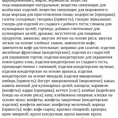
фаршированные]; вафли; вермишель; вещества
подслащивающие натуральные; вещества связующие для
колбасных изделий; вещества связующие для мороженого;
вода морская для приготовления пищи; водоросли [приправа];
галеты солодовые; гвоздика [пряность]; глазури зеркальные;
глазурь для изделий из сладкого сдобного теста; глюкоза для
кулинарных целей; горчица; добавки глютеновые для
кулинарных целей; дрожжи; загустители для пищевых
продуктов; закваски; закуски легкие на основе риса; закуски
легкие на основе хлебных злаков; заменители кофе;
заменители кофе растительные; заправки для салатов; изделия
желейные фруктовые [кондитерские]; изделия из сладостей
для украшения тортов; изделия кондитерские для украшения
новогодних елок; изделия кондитерские из сладкого теста,
преимущественно с начинкой; изделия кондитерские мучные;
изделия кондитерские на основе арахиса; изделия
кондитерские на основе миндаля; изделия макаронные;
имбирь [пряность]; йогурт замороженный [мороженое]; какао;
камень винный для кулинарных целей; каперсы; карамели
[конфеты]; карри [приправа]; кетчуп [соус]; кимбап [корейское
блюдо на основе риса]; киш; клейковина пищевая; клецки на
основе муки; конфеты; конфеты лакричные [кондитерские
изделия]; конфеты мятные; конфитюр молочный; корица
[пряность]; кофе; кофе-сырец; крахмал пищевой; крекеры;
крем заварной; крупа кукурузная; крупа манная; крупа