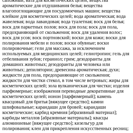
сапожный; вата для косметических целей; вещества
ароматические для отдушивания белья; вещества
влагопоглощающие для посудомоечных машин; вещества
клейкие для косметических целей; вода ароматическая; вода
жавелевая; вода лавандовая; вода туалетная; воск для белья;
воск для паркетных полов; воск для пола; воск для пола,
предохраняющий от скольжения; воск для удаления волос;
воск для усов; воск портновский; воски для кожи; воски для
полирования мебели и полов; воски обувные; воски
полировочные; гели для массажа, за исключением
используемых для медицинских целей; гелиотропин; гель для
отбеливания зубов; гераниол; грим; дезодоранты для
домашних животных; дезодоранты для человека или
животных; депилятории; древесина ароматическая; духи;
жидкости для пола, предохраняющие от скольжения;
жидкости для чистки стекол, в том числе ветровых; жиры для
косметических целей; зола вулканическая для чистки; изделия
парфюмерные; изображения переводные декоративные для
косметических целей; ионон [парфюмерный]; камень
квасцовый для бритья [вяжущее средство]; камни
шлифовальные; карандаши для бровей; карандаши
косметические; карбид кремния [абразивный материал];
карбиды металлов [абразивные материалы]; квасцы
алюминиевые [вяжущее средство]; кизельгур для
полирования; клеи для прикрепления искусственных ресниц;