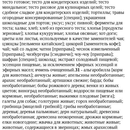
тесто готовое; тесто для кондитерских изделий; тесто
миндальное; тесто рисовое для кулинарных целей; тесто
сдобное сладкое для кондитерских изделий; тортиллы; травы
огородные консервированные [специи]; украшения
шоколадные для тортов; уксус; уксус пивной; ферменты для
теста; халва; хлеб; хлеб из пресного теста; хлопья [продукты
зерновые]; хлопья кукурузные; хлопья овсяные; хот-доги;
цветы или листья, используемые в качестве заменителей чая;
цзяоцзы [пельмени китайские]; цикорий [заменитель кофе];
чай; чай со льдом; чатни [приправа]; чеснок измельченный
[приправа]; чизбургеры [сэндвичи]; чоу-чоу [приправа];
шафран [специи]; шоколад; экстракт солодовый пищевой;
эссенции пищевые, за исключением эфирных эссенций и
эфирных масел; ячмень очищенный.
31
- альгаробилла [корм
для животных]; анчоусы живые; апельсины необработанные;
арахис необработанный; артишоки свежие; барда; бобы
необработанные; бобы рожкового дерева; венки из живых
цветов; виноград необработанный; водоросли пищевые или
кормовые, необработанные; выжимки плодовые [мезга];
галеты для собак; голотурии живые; горох необработанный;
грибница [мицелий грибной]; грибы необработанные;
деревья; деревья пальмовые; дерн натуральный; древесина
необработанная; древесина неокоренная; дрожжи кормовые;
елки новогодние; жвачка для животных; животные живые;
животные, содержащиеся в зверинцах; жмых арахисовый