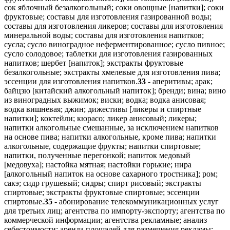
сок яблочный безалкогольный; соки овощные [напитки]; соки
фруктовые; составы для изготовления газированной воды;
составы для изготовления ликеров; составы для изготовления
минеральной воды; составы для изготовления напитков;
сусла; сусло виноградное неферментированное; сусло пивное;
сусло солодовое; таблетки для изготовления газированных
напитков; шербет [напиток]; экстракты фруктовые
безалкогольные; экстракты хмелевые для изготовления пива;
эссенции для изготовления напитков.
33
- аперитивы; арак;
байцзю [китайский алкогольный напиток]; бренди; вина; вино
из виноградных выжимок; виски; водка; водка анисовая;
водка вишневая; джин; дижестивы [ликеры и спиртные
напитки]; коктейли; кюрасо; ликер анисовый; ликеры;
напитки алкогольные смешанные, за исключением напитков
на основе пива; напитки алкогольные, кроме пива; напитки
алкогольные, содержащие фрукты; напитки спиртовые;
напитки, полученные перегонкой; напиток медовый
[медовуха]; настойка мятная; настойки горькие; нира
[алкогольный напиток на основе сахарного тростника]; ром;
сакэ; сидр грушевый; сидры; спирт рисовый; экстракты
спиртовые; экстракты фруктовые спиртовые; эссенции
спиртовые.
35
- абонирование телекоммуникационных услуг
для третьих лиц; агентства по импорту-экспорту; агентства по
коммерческой информации; агентства рекламные; анализ
себестоимости; аренда площадей для размещения рекламы;