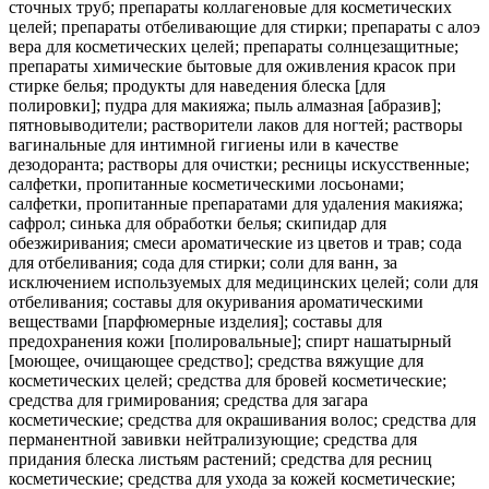
сточных труб; препараты коллагеновые для косметических
целей; препараты отбеливающие для стирки; препараты с алоэ
вера для косметических целей; препараты солнцезащитные;
препараты химические бытовые для оживления красок при
стирке белья; продукты для наведения блеска [для
полировки]; пудра для макияжа; пыль алмазная [абразив];
пятновыводители; растворители лаков для ногтей; растворы
вагинальные для интимной гигиены или в качестве
дезодоранта; растворы для очистки; ресницы искусственные;
салфетки, пропитанные косметическими лосьонами;
салфетки, пропитанные препаратами для удаления макияжа;
сафрол; синька для обработки белья; скипидар для
обезжиривания; смеси ароматические из цветов и трав; сода
для отбеливания; сода для стирки; соли для ванн, за
исключением используемых для медицинских целей; соли для
отбеливания; составы для окуривания ароматическими
веществами [парфюмерные изделия]; составы для
предохранения кожи [полировальные]; спирт нашатырный
[моющее, очищающее средство]; средства вяжущие для
косметических целей; средства для бровей косметические;
средства для гримирования; средства для загара
косметические; средства для окрашивания волос; средства для
перманентной завивки нейтрализующие; средства для
придания блеска листьям растений; средства для ресниц
косметические; средства для ухода за кожей косметические;