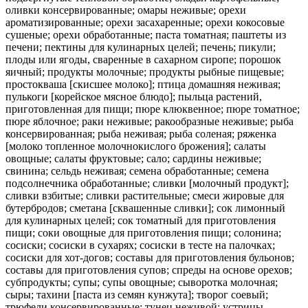
оливки консервированные; омары неживые; орехи
ароматизированные; орехи засахаренные; орехи кокосовые
сушеные; орехи обработанные; паста томатная; паштеты из
печени; пектины для кулинарных целей; печень; пикули;
плоды или ягоды, сваренные в сахарном сиропе; порошок
яичный; продукты молочные; продукты рыбные пищевые;
простокваша [скисшее молоко]; птица домашняя неживая;
пулькоги [корейское мясное блюдо]; пыльца растений,
приготовленная для пищи; пюре клюквенное; пюре томатное;
пюре яблочное; раки неживые; ракообразные неживые; рыба
консервированная; рыба неживая; рыба соленая; ряженка
[молоко топленное молочнокислого брожения]; салаты
овощные; салаты фруктовые; сало; сардины неживые;
свинина; сельдь неживая; семена обработанные; семена
подсолнечника обработанные; сливки [молочный продукт];
сливки взбитые; сливки растительные; смеси жировые для
бутербродов; сметана [сквашенные сливки]; сок лимонный
для кулинарных целей; сок томатный для приготовления
пищи; соки овощные для приготовления пищи; солонина;
сосиски; сосиски в сухарях; сосиски в тесте на палочках;
сосиски для хот-догов; составы для приготовления бульонов;
составы для приготовления супов; спреды на основе орехов;
субпродукты; супы; супы овощные; сыворотка молочная;
сыры; тахини [паста из семян кунжута]; творог соевый;
трюфели консервированные; тунец неживой; устрицы