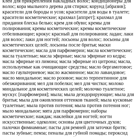
клеи для прикрепления накладных волос; кондиционеры для
волос; кора мыльного дерева для стирки; корунд [абразив];
красители для бороды и усов; красители для воды в туалете;
красители косметические; крахмал [аппрет]; крахмал для
придания блеска белью; крем для обуви; кремы для
полирования; кремы косметические; кремы косметические
отбеливающие; крокус красный для полирования; ладан; лаки
для волос; лаки для ногтей; лосьоны для волос; лосьоны для
косметических целей; лосьоны после бритья; маски
косметические; масла для парфюмерии; масла косметические;
масла туалетные; масла эфирные; масла эфирные из кедра;
масла эфирные из лимона; масла эфирные из цитрона; масла,
используемые как очищающие средства; масло бергамотовое;
масло гаультериевое; масло жасминное; масло лавандовое;
масло миндальное; масло розовое; масло терпентинное для
обезжиривания; мел для побелки; мел для чистки; молоко
миндальное для косметических целей; молочко туалетное;
мускус [парфюмерия]; мыла; мыла дезодорирующие; мыла для
бритья; мыла для оживления оттенков тканей; мыла кусковые
туалетные; мыла против потения; мыла против потения ног;
мыло миндальное; мята для парфюмерии; наборы
косметические; наждак; наклейки для ногтей; ногти
искусственные; одеколон; основы для цветочных духов;
палочки фимиамные; пасты для ремней для заточки бритв;
пасты зубные; пемза; пеналы для губной помады; пероксид