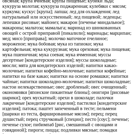
овсяная; крупа ячневая; крупы пищевые; кубики льда;
кукуруза молотая; кукуруза поджаренная; кулебяки с мясом;
куркума; кускус [крупа]; лапша; лед для охлаждения; лед
натуральный или искусственный; лед пищевой; леденцы;
лепешки рисовые; майонез; макарон [печенье миндальное];
макароны; мальтоза; мамалыга; маринад из шинкованных
овощей с острой приправой [пикалили]; маринады; марципан;
мед; мисо [приправа]; молочко маточное пчелиное;
мороженое; мука бобовая; мука из тапиоки; мука
картофельная; мука кукурузная; мука ореховая; мука пищевая;
мука пшеничная; мука соевая; мука ячменная; муссы
десертные [кондитерские изделия]; муссы шоколадные;
мюсли; мята для кондитерских изделий; напитки какао-
молочные; напитки кофейно-молочные; напитки кофейные;
напитки на базе какао; напитки на основе ромашки; напитки
чайные; напитки шоколадно-молочные; напитки шоколадные;
настои нелекарственные; овес дробленый; овес очищенный;
окономияки [японские пикантные блины]; онигири [рисовые
шарики]; орех мускатный; орехи в шоколаде; палочки
лакричные [кондитерские изделия]; пастилки [кондитерские
изделия]; патока; паштет запеченный в тесте; пельмени
[шарики из теста, фаршированные мясом]; перец; перец
душистый; перец стручковый [специи]; песто [соус]; печенье;
печенье сухое; пибимпаб [рис, смешанный с овощами и
говядиной]; пироги; пицца; подливки мясные; помадки