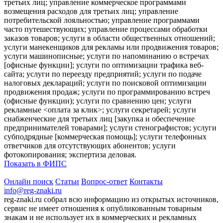
третьих лиц; управление коммерческое программами
возмещения расходов для третьих лиц; управление
потребительской лояльностью; управление программами
часто путешествующих; управление процессами обработки
заказов товаров; услуги в области общественных отношений;
услуги манекенщиков для рекламы или продвижения товаров;
услуги машинописные; услуги по напоминанию о встречах
[офисные функции]; услуги по оптимизации трафика веб-
сайта; услуги по переезду предприятий; услуги по подаче
налоговых деклараций; услуги по поисковой оптимизации
продвижения продаж; услуги по программированию встреч
(офисные функции); услуги по сравнению цен; услуги
рекламные <оплата за клик>; услуги секретарей; услуги
снабженческие для третьих лиц [закупка и обеспечение
предпринимателей товарами]; услуги стенографистов; услуги
субподрядные [коммерческая помощь]; услуги телефонных
ответчиков для отсутствующих абонентов; услуги
фотокопирования; экспертиза деловая.
Показать в ФИПС
Онлайн поиск
Статьи
Вопрос-ответ
Контакты
info@reg-znaki.ru
reg-znaki.ru собрал всю информацию из открытых источников,
сервис не имеет отношения к опубликованным товарным
знакам и не использует их в коммерческих и рекламных