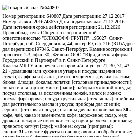
Номер регистрации:
640807
Дата регистрации:
27.12.2017
Номер заявки:
2016748635
Дата подачи заявки:
21.12.2016
Дата истечения срока действия регистрации:
21.12.2026
Правообладатель:
Общество с ограниченной
ответственностью "БЛЮДОФФ ГРУПП", 195027, Санкт-
Петербург, наб. Свердловская, 44, литер Ю, оф. 216 (RU)
Адрес
для переписки:
197046, Санкт-Петербург, Каменноостровский
проспект, 1-3, офис 30,, Филиал ООО "Юридическая фирма
Городисский и Партнеры" в г. Санкт-Петербурге
Классы МКТУ и перечень товаров и/или услуг:
21, 30, 31, 43
21
- домашняя или кухонная утварь и посуда; изделия из
стекла, фарфора и фаянса, не относящиеся к другим классам;
блюда; блюдца; бокалы; лопатки [столовые принадлежности];
лопатки для тортов; миски [чаши]; наборы кухонной посуды;
посуда столовая, за исключением ножей, вилок и ложек;
посуда фарфоровая; посуда хрустальная [стеклянная]; приборы
для растительного масла и уксуса; приборы для специй;
сервизы [столовая посуда]; стаканы для напитков; чашки.
30
-
кофе, чай, какао и заменители кофе; мороженое; сахар, мед;
дрожжи, пекарные порошки; соль; горчица; уксус, приправы;
пряности; кетчуп [соус]; майонез; соусы [приправы];
специи.
31
- свежие фрукты и овощи; овощи необработанные;