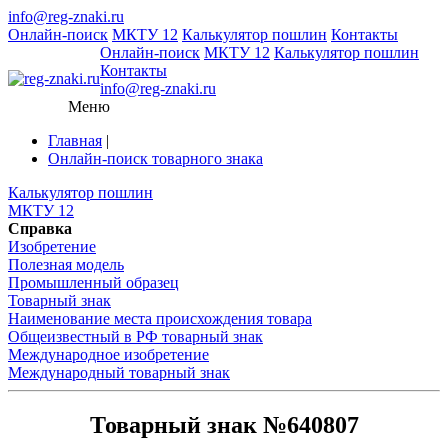
info@reg-znaki.ru
Онлайн-поиск
МКТУ 12
Калькулятор пошлин
Контакты
Онлайн-поиск
МКТУ 12
Калькулятор пошлин
Контакты
info@reg-znaki.ru
Меню
Главная
|
Онлайн-поиск товарного знака
Калькулятор пошлин
МКТУ 12
Справка
Изобретение
Полезная модель
Промышленный образец
Товарный знак
Наименование места происхождения товара
Общеизвестный в РФ товарный знак
Международное изобретение
Международный товарный знак
Товарный знак №640807