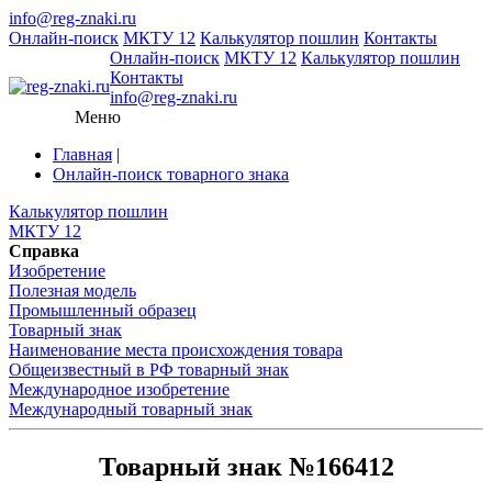
info@reg-znaki.ru
Онлайн-поиск
МКТУ 12
Калькулятор пошлин
Контакты
Онлайн-поиск
МКТУ 12
Калькулятор пошлин
Контакты
info@reg-znaki.ru
Меню
Главная
|
Онлайн-поиск товарного знака
Калькулятор пошлин
МКТУ 12
Справка
Изобретение
Полезная модель
Промышленный образец
Товарный знак
Наименование места происхождения товара
Общеизвестный в РФ товарный знак
Международное изобретение
Международный товарный знак
Товарный знак №166412