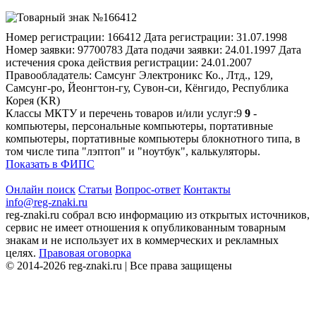
Номер регистрации:
166412
Дата регистрации:
31.07.1998
Номер заявки:
97700783
Дата подачи заявки:
24.01.1997
Дата
истечения срока действия регистрации:
24.01.2007
Правообладатель:
Самсунг Электроникс Ко., Лтд., 129,
Самсунг-ро, Йеонгтон-гу, Сувон-си, Кёнгидо, Республика
Корея (KR)
Классы МКТУ и перечень товаров и/или услуг:
9
9
-
компьютеры, персональные компьютеры, портативные
компьютеры, портативные компьютеры блокнотного типа, в
том числе типа "лэптоп" и "ноутбук", калькуляторы.
Показать в ФИПС
Онлайн поиск
Статьи
Вопрос-ответ
Контакты
info@reg-znaki.ru
reg-znaki.ru собрал всю информацию из открытых источников,
сервис не имеет отношения к опубликованным товарным
знакам и не использует их в коммерческих и рекламных
целях.
Правовая оговорка
© 2014-2026 reg-znaki.ru | Все права защищены