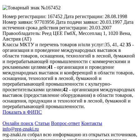
Номер регистрации:
167452
Дата регистрации:
28.08.1998
Номер заявки:
97703956
Дата подачи заявки:
20.03.1997
Дата
истечения срока действия регистрации:
20.03.2007
Правообладатель:
Реед ЦЕЕ ГмбХ, Мессеплац 1, 1020 Вена,
Австрия (AT)
Классы МКТУ и перечень товаров и/или услуг:
35, 41, 42
35
-
организация и проведение международных выставок в
области товаров, оснащения, технологий в лесной, бумажной
и перерабатывающей промышленности с коммерческими и
рекламными целями;
41
- организация и проведение
международных выставок и конференций в области товаров,
оснащения, технологий в лесной, бумажной и
перерабатывающей промышленности с культурно-
просветительскими целями;
42
- организация международных
выставок (предоставление оборудования) в области товаров,
оснащения, продукции и технологий в лесной, бумажной и
перерабатывающей промышленности.
Показать в ФИПС
Онлайн поиск
Статьи
Вопрос-ответ
Контакты
info@reg-znaki.ru
reg-znaki.ru собрал всю информацию из открытых источников,