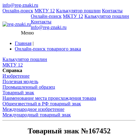
info@reg-znaki.ru
Онлайн-поиск
МКТУ 12
Калькулятор пошлин
Контакты
Онлайн-поиск
МКТУ 12
Калькулятор пошлин
Контакты
info@reg-znaki.ru
Меню
Главная
|
Онлайн-поиск товарного знака
Калькулятор пошлин
МКТУ 12
Справка
Изобретение
Полезная модель
Промышленный образец
Товарный знак
Наименование места происхождения товара
Общеизвестный в РФ товарный знак
Международное изобретение
Международный товарный знак
Товарный знак №167452