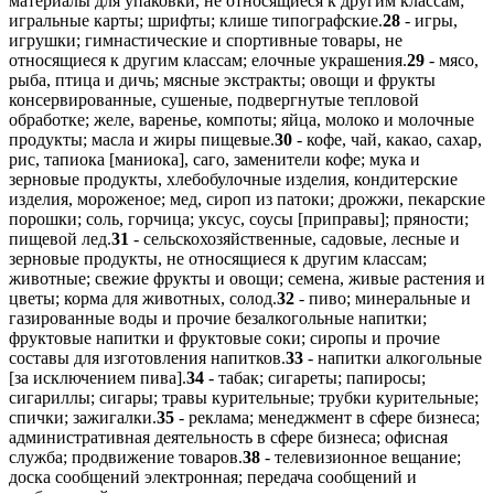
материалы для упаковки, не относящиеся к другим классам;
игральные карты; шрифты; клише типографские.
28
- игры,
игрушки; гимнастические и спортивные товары, не
относящиеся к другим классам; елочные украшения.
29
- мясо,
рыба, птица и дичь; мясные экстракты; овощи и фрукты
консервированные, сушеные, подвергнутые тепловой
обработке; желе, варенье, компоты; яйца, молоко и молочные
продукты; масла и жиры пищевые.
30
- кофе, чай, какао, сахар,
рис, тапиока [маниока], саго, заменители кофе; мука и
зерновые продукты, хлебобулочные изделия, кондитерские
изделия, мороженое; мед, сироп из патоки; дрожжи, пекарские
порошки; соль, горчица; уксус, соусы [приправы]; пряности;
пищевой лед.
31
- сельскохозяйственные, садовые, лесные и
зерновые продукты, не относящиеся к другим классам;
животные; свежие фрукты и овощи; семена, живые растения и
цветы; корма для животных, солод.
32
- пиво; минеральные и
газированные воды и прочие безалкогольные напитки;
фруктовые напитки и фруктовые соки; сиропы и прочие
составы для изготовления напитков.
33
- напитки алкогольные
[за исключением пива].
34
- табак; сигареты; папиросы;
сигариллы; сигары; травы курительные; трубки курительные;
спички; зажигалки.
35
- реклама; менеджмент в сфере бизнеса;
административная деятельность в сфере бизнеса; офисная
служба; продвижение товаров.
38
- телевизионное вещание;
доска сообщений электронная; передача сообщений и