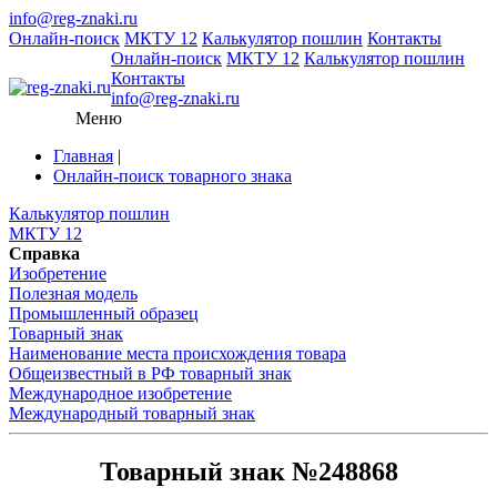
info@reg-znaki.ru
Онлайн-поиск
МКТУ 12
Калькулятор пошлин
Контакты
Онлайн-поиск
МКТУ 12
Калькулятор пошлин
Контакты
info@reg-znaki.ru
Меню
Главная
|
Онлайн-поиск товарного знака
Калькулятор пошлин
МКТУ 12
Справка
Изобретение
Полезная модель
Промышленный образец
Товарный знак
Наименование места происхождения товара
Общеизвестный в РФ товарный знак
Международное изобретение
Международный товарный знак
Товарный знак №248868