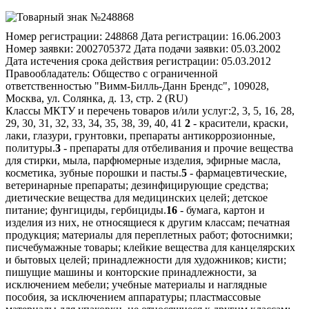
Номер регистрации:
248868
Дата регистрации:
16.06.2003
Номер заявки:
2002705372
Дата подачи заявки:
05.03.2002
Дата истечения срока действия регистрации:
05.03.2012
Правообладатель:
Общество с ограниченной
ответственностью "Вимм-Билль-Данн Брендс", 109028,
Москва, ул. Солянка, д. 13, стр. 2 (RU)
Классы МКТУ и перечень товаров и/или услуг:
2, 3, 5, 16, 28,
29, 30, 31, 32, 33, 34, 35, 38, 39, 40, 41
2
- красители, краски,
лаки, глазури, грунтовки, препараты антикоррозионные,
политуры.
3
- препараты для отбеливания и прочие вещества
для стирки, мыла, парфюмерные изделия, эфирные масла,
косметика, зубные порошки и пасты.
5
- фармацевтические,
ветеринарные препараты; дезинфицирующие средства;
диетические вещества для медицинских целей; детское
питание; фунгициды, гербициды.
16
- бумага, картон и
изделия из них, не относящиеся к другим классам; печатная
продукция; материалы для переплетных работ; фотоснимки;
писчебумажные товары; клейкие вещества для канцелярских
и бытовых целей; принадлежности для художников; кисти;
пишущие машины и конторские принадлежности, за
исключением мебели; учебные материалы и наглядные
пособия, за исключением аппаратуры; пластмассовые