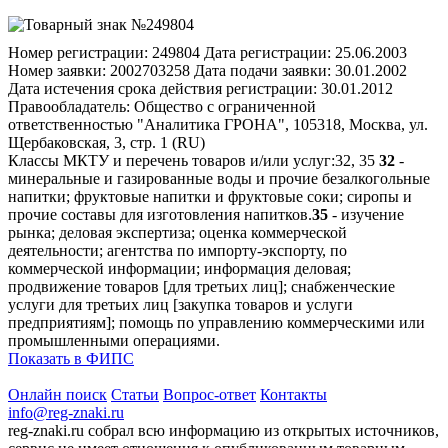
Номер регистрации:
249804
Дата регистрации:
25.06.2003
Номер заявки:
2002703258
Дата подачи заявки:
30.01.2002
Дата истечения срока действия регистрации:
30.01.2012
Правообладатель:
Общество с ограниченной
ответственностью "Аналитика ГРОНА", 105318, Москва, ул.
Щербаковская, 3, стр. 1 (RU)
Классы МКТУ и перечень товаров и/или услуг:
32, 35
32
-
минеральные и газированные воды и прочие безалкогольные
напитки; фруктовые напитки и фруктовые соки; сиропы и
прочие составы для изготовления напитков.
35
- изучение
рынка; деловая экспертиза; оценка коммерческой
деятельности; агентства по импорту-экспорту, по
коммерческой информации; информация деловая;
продвижение товаров [для третьих лиц]; снабженческие
услуги для третьих лиц [закупка товаров и услуги
предприятиям]; помощь по управлению коммерческими или
промышленными операциями.
Показать в ФИПС
Онлайн поиск
Статьи
Вопрос-ответ
Контакты
info@reg-znaki.ru
reg-znaki.ru собрал всю информацию из открытых источников,