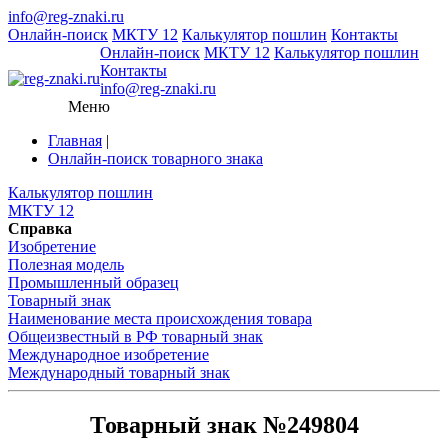
info@reg-znaki.ru
Онлайн-поиск
МКТУ 12
Калькулятор пошлин
Контакты
Онлайн-поиск
МКТУ 12
Калькулятор пошлин
Контакты
info@reg-znaki.ru
Меню
Главная
|
Онлайн-поиск товарного знака
Калькулятор пошлин
МКТУ 12
Справка
Изобретение
Полезная модель
Промышленный образец
Товарный знак
Наименование места происхождения товара
Общеизвестный в РФ товарный знак
Международное изобретение
Международный товарный знак
Товарный знак №249804