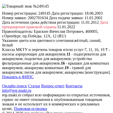
Номер регистрации:
249145
Дата регистрации:
18.06.2003
Номер заявки:
2002701634
Дата подачи заявки:
11.01.2002
Дата истечения срока действия регистрации:
11.01.2012
Дата
прекращения правовой охраны:
11.01.2022
Правообладатель:
Ераскин Вячеслав Петрович, 460005,
г.Оренбург, пр.Победы, 12А, 12 (RU)
Указание цвета или цветового сочетания:
жёлтый, синий,
белый
Классы МКТУ и перечень товаров и/или услуг:
7, 11, 16, 19
7
-
насосы аэрирующие для аквариумов.
11
- подогреватели для
аквариумов; подсветки для аквариумов; устройства
фильтрационные для аквариумов.
16
- крышки для комнатных
аквариумов; аквариумы комнатные.
19
- гравий для
аквариумов; песок для аквариумов; аквариумы [конструкции].
Показать в ФИПС
Онлайн поиск
Статьи
Вопрос-ответ
Контакты
info@reg-znaki.ru
reg-znaki.ru собрал всю информацию из открытых источников,
сервис не имеет отношения к опубликованным товарным
знакам и не использует их в коммерческих и рекламных
целях.
Правовая оговорка