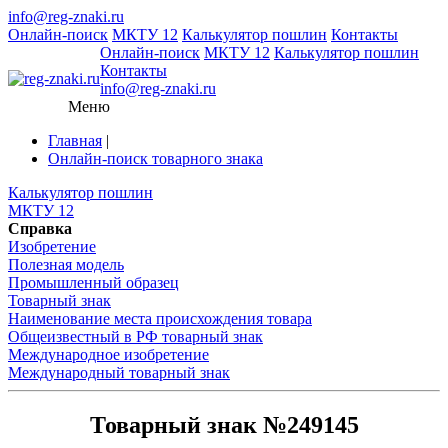
info@reg-znaki.ru
Онлайн-поиск
МКТУ 12
Калькулятор пошлин
Контакты
Онлайн-поиск
МКТУ 12
Калькулятор пошлин
Контакты
info@reg-znaki.ru
Меню
Главная
|
Онлайн-поиск товарного знака
Калькулятор пошлин
МКТУ 12
Справка
Изобретение
Полезная модель
Промышленный образец
Товарный знак
Наименование места происхождения товара
Общеизвестный в РФ товарный знак
Международное изобретение
Международный товарный знак
Товарный знак №249145