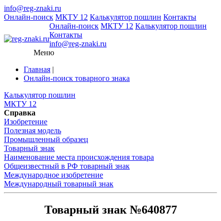
info@reg-znaki.ru
Онлайн-поиск
МКТУ 12
Калькулятор пошлин
Контакты
Онлайн-поиск
МКТУ 12
Калькулятор пошлин
Контакты
info@reg-znaki.ru
Меню
Главная
|
Онлайн-поиск товарного знака
Калькулятор пошлин
МКТУ 12
Справка
Изобретение
Полезная модель
Промышленный образец
Товарный знак
Наименование места происхождения товара
Общеизвестный в РФ товарный знак
Международное изобретение
Международный товарный знак
Товарный знак №640877