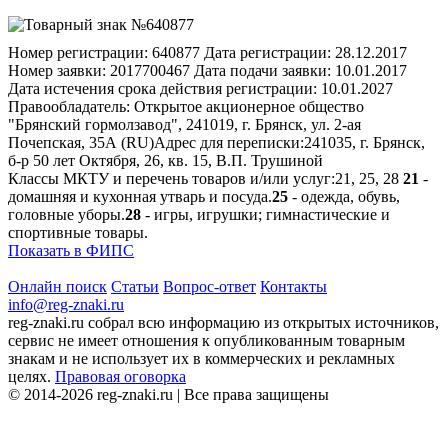
Номер регистрации:
640877
Дата регистрации:
28.12.2017
Номер заявки:
2017700467
Дата подачи заявки:
10.01.2017
Дата истечения срока действия регистрации:
10.01.2027
Правообладатель:
Открытое акционерное общество
"Брянский гормолзавод", 241019, г. Брянск, ул. 2-ая
Почепская, 35А (RU)
Адрес для переписки:
241035, г. Брянск,
б-р 50 лет Октября, 26, кв. 15, В.П. Трушиной
Классы МКТУ и перечень товаров и/или услуг:
21, 25, 28
21
-
домашняя и кухонная утварь и посуда.
25
- одежда, обувь,
головные уборы.
28
- игры, игрушки; гимнастические и
спортивные товары.
Показать в ФИПС
Онлайн поиск
Статьи
Вопрос-ответ
Контакты
info@reg-znaki.ru
reg-znaki.ru собрал всю информацию из открытых источников,
сервис не имеет отношения к опубликованным товарным
знакам и не использует их в коммерческих и рекламных
целях.
Правовая оговорка
© 2014-2026 reg-znaki.ru | Все права защищены