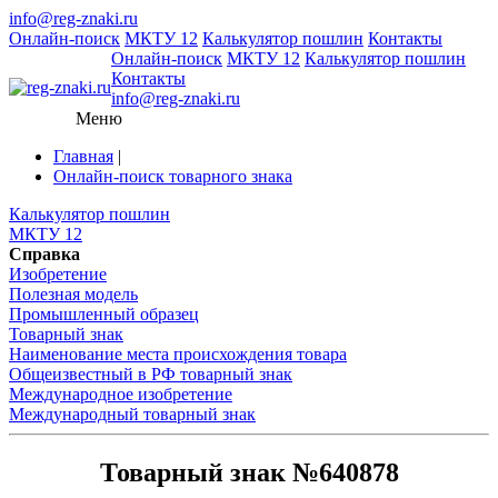
info@reg-znaki.ru
Онлайн-поиск
МКТУ 12
Калькулятор пошлин
Контакты
Онлайн-поиск
МКТУ 12
Калькулятор пошлин
Контакты
info@reg-znaki.ru
Меню
Главная
|
Онлайн-поиск товарного знака
Калькулятор пошлин
МКТУ 12
Справка
Изобретение
Полезная модель
Промышленный образец
Товарный знак
Наименование места происхождения товара
Общеизвестный в РФ товарный знак
Международное изобретение
Международный товарный знак
Товарный знак №640878