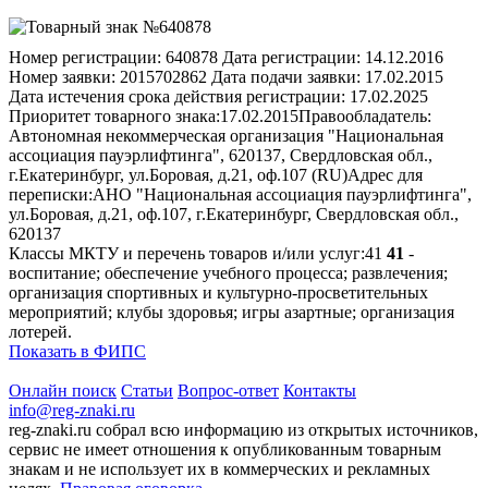
Номер регистрации:
640878
Дата регистрации:
14.12.2016
Номер заявки:
2015702862
Дата подачи заявки:
17.02.2015
Дата истечения срока действия регистрации:
17.02.2025
Приоритет товарного знака:
17.02.2015
Правообладатель:
Автономная некоммерческая организация "Национальная
ассоциация пауэрлифтинга", 620137, Свердловская обл.,
г.Екатеринбург, ул.Боровая, д.21, оф.107 (RU)
Адрес для
переписки:
АНО "Национальная ассоциация пауэрлифтинга",
ул.Боровая, д.21, оф.107, г.Екатеринбург, Свердловская обл.,
620137
Классы МКТУ и перечень товаров и/или услуг:
41
41
-
воспитание; обеспечение учебного процесса; развлечения;
организация спортивных и культурно-просветительных
мероприятий; клубы здоровья; игры азартные; организация
лотерей.
Показать в ФИПС
Онлайн поиск
Статьи
Вопрос-ответ
Контакты
info@reg-znaki.ru
reg-znaki.ru собрал всю информацию из открытых источников,
сервис не имеет отношения к опубликованным товарным
знакам и не использует их в коммерческих и рекламных