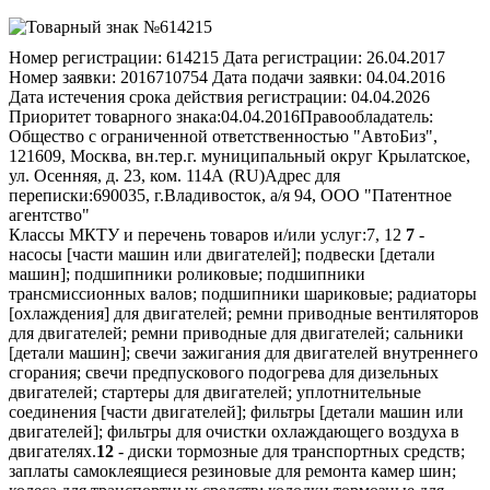
Номер регистрации:
614215
Дата регистрации:
26.04.2017
Номер заявки:
2016710754
Дата подачи заявки:
04.04.2016
Дата истечения срока действия регистрации:
04.04.2026
Приоритет товарного знака:
04.04.2016
Правообладатель:
Общество с ограниченной ответственностью "АвтоБиз",
121609, Москва, вн.тер.г. муниципальный округ Крылатское,
ул. Осенняя, д. 23, ком. 114А (RU)
Адрес для
переписки:
690035, г.Владивосток, а/я 94, ООО "Патентное
агентство"
Классы МКТУ и перечень товаров и/или услуг:
7, 12
7
-
насосы [части машин или двигателей]; подвески [детали
машин]; подшипники роликовые; подшипники
трансмиссионных валов; подшипники шариковые; радиаторы
[охлаждения] для двигателей; ремни приводные вентиляторов
для двигателей; ремни приводные для двигателей; сальники
[детали машин]; свечи зажигания для двигателей внутреннего
сгорания; свечи предпускового подогрева для дизельных
двигателей; стартеры для двигателей; уплотнительные
соединения [части двигателей]; фильтры [детали машин или
двигателей]; фильтры для очистки охлаждающего воздуха в
двигателях.
12
- диски тормозные для транспортных средств;
заплаты самоклеящиеся резиновые для ремонта камер шин;