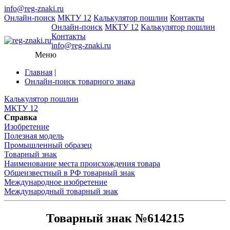
info@reg-znaki.ru
Онлайн-поиск
МКТУ 12
Калькулятор пошлин
Контакты
Онлайн-поиск
МКТУ 12
Калькулятор пошлин
Контакты
info@reg-znaki.ru
Меню
Главная
|
Онлайн-поиск товарного знака
Калькулятор пошлин
МКТУ 12
Справка
Изобретение
Полезная модель
Промышленный образец
Товарный знак
Наименование места происхождения товара
Общеизвестный в РФ товарный знак
Международное изобретение
Международный товарный знак
Товарный знак №614215