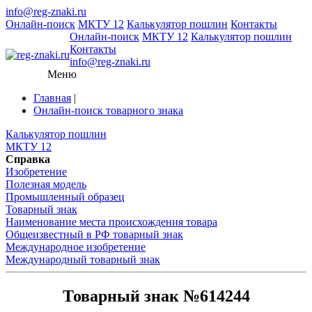
info@reg-znaki.ru
Онлайн-поиск
МКТУ 12
Калькулятор пошлин
Контакты
Онлайн-поиск
МКТУ 12
Калькулятор пошлин
Контакты
info@reg-znaki.ru
Меню
Главная
|
Онлайн-поиск товарного знака
Калькулятор пошлин
МКТУ 12
Справка
Изобретение
Полезная модель
Промышленный образец
Товарный знак
Наименование места происхождения товара
Общеизвестный в РФ товарный знак
Международное изобретение
Международный товарный знак
Товарный знак №614244