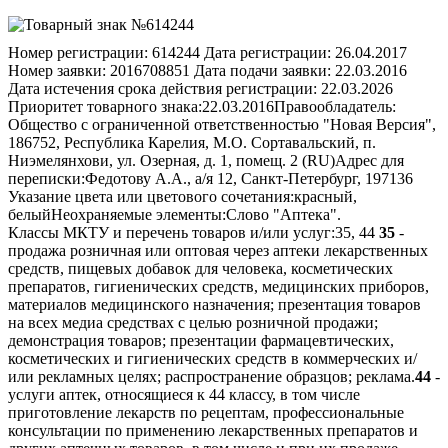
Номер регистрации:
614244
Дата регистрации:
26.04.2017
Номер заявки:
2016708851
Дата подачи заявки:
22.03.2016
Дата истечения срока действия регистрации:
22.03.2026
Приоритет товарного знака:
22.03.2016
Правообладатель:
Общество с ограниченной ответственностью "Новая Версия",
186752, Республика Карелия, М.О. Сортавальский, п.
Ниэмелянхови, ул. Озерная, д. 1, помещ. 2 (RU)
Адрес для
переписки:
Федотову А.А., а/я 12, Санкт-Петербург, 197136
Указание цвета или цветового сочетания:
красный,
белый
Неохраняемые элементы:
Слово "Аптека".
Классы МКТУ и перечень товаров и/или услуг:
35, 44
35
-
продажа розничная или оптовая через аптеки лекарственных
средств, пищевых добавок для человека, косметических
препаратов, гигиенических средств, медицинских приборов,
материалов медицинского назначения; презентация товаров
на всех медиа средствах с целью розничной продажи;
демонстрация товаров; презентации фармацевтических,
косметических и гигиенических средств в коммерческих и/
или рекламных целях; распространение образцов; реклама.
44
-
услуги аптек, относящиеся к 44 классу, в том числе
приготовление лекарств по рецептам, профессиональные
консультации по применению лекарственных препаратов и