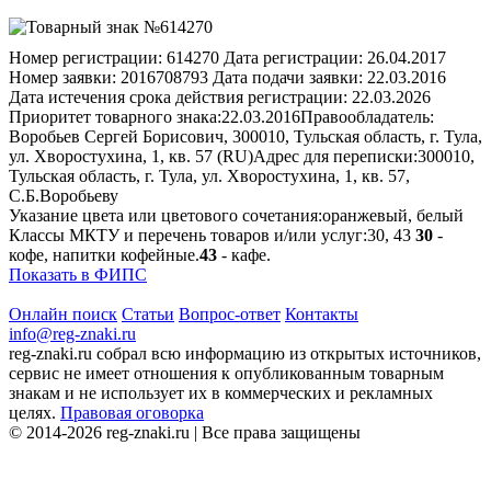
Номер регистрации:
614270
Дата регистрации:
26.04.2017
Номер заявки:
2016708793
Дата подачи заявки:
22.03.2016
Дата истечения срока действия регистрации:
22.03.2026
Приоритет товарного знака:
22.03.2016
Правообладатель:
Воробьев Сергей Борисович, 300010, Тульская область, г. Тула,
ул. Хворостухина, 1, кв. 57 (RU)
Адрес для переписки:
300010,
Тульская область, г. Тула, ул. Хворостухина, 1, кв. 57,
С.Б.Воробьеву
Указание цвета или цветового сочетания:
оранжевый, белый
Классы МКТУ и перечень товаров и/или услуг:
30, 43
30
-
кофе, напитки кофейные.
43
- кафе.
Показать в ФИПС
Онлайн поиск
Статьи
Вопрос-ответ
Контакты
info@reg-znaki.ru
reg-znaki.ru собрал всю информацию из открытых источников,
сервис не имеет отношения к опубликованным товарным
знакам и не использует их в коммерческих и рекламных
целях.
Правовая оговорка
© 2014-2026 reg-znaki.ru | Все права защищены