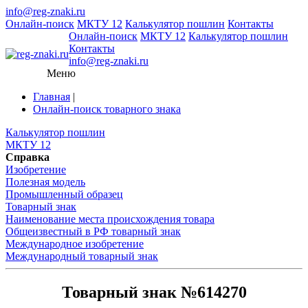
info@reg-znaki.ru
Онлайн-поиск
МКТУ 12
Калькулятор пошлин
Контакты
Онлайн-поиск
МКТУ 12
Калькулятор пошлин
Контакты
info@reg-znaki.ru
Меню
Главная
|
Онлайн-поиск товарного знака
Калькулятор пошлин
МКТУ 12
Справка
Изобретение
Полезная модель
Промышленный образец
Товарный знак
Наименование места происхождения товара
Общеизвестный в РФ товарный знак
Международное изобретение
Международный товарный знак
Товарный знак №614270