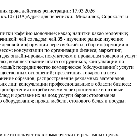
ния срока действия регистрации:
17.03.2026
 кв.107 (UA)
Адрес для переписки:
"Михайлюк, Сороколат и
апитки кофейно-молочные; какао; напитки какао-молочные;
чинкой; чай со льдом; чай.
35
- изучение рынка; изучение
е деловой информации через веб-сайты; сбор информации в
есом; консультации по организации бизнеса; маркетинг;
 для онлайн-продаж покупателям и продавцам товаров и услуг;
ях; комплектование штата сотрудников; консультации по
мощь]; посредничество коммерческое [обслуживание]; услуги
общественных отношений; презентация товаров на всех
анение образцов; распространение рекламных материалов;
их лиц; консультации профессиональные в области бизнеса;
и приобретения потребителями через розничные и оптовые
люд и доставке их на дом; услуги баров; столовые на
 оборудования; прокат мебели, столового белья и посуды;
и не использует их в коммерческих и рекламных целях.