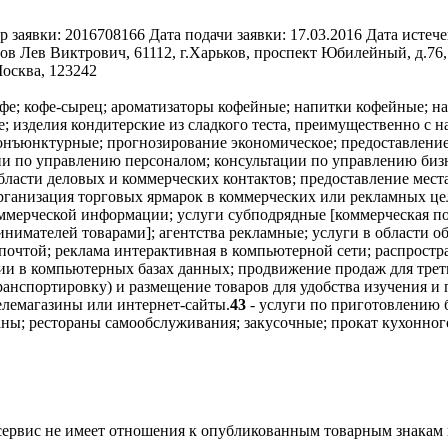
р заявки:
2016708166
Дата подачи заявки:
17.03.2016
Дата истече
ов Лев Виктрович, 61112, г.Харьков, проспект Юбилейный, д.76,
Москва, 123242
офе; кофе-сырец; ароматизаторы кофейные; напитки кофейные; н
е; изделия кондитерские из сладкого теста, преимущественно с на
конъюнктурные; прогнозирование экономическое; предоставлени
и по управлению персоналом; консультации по управлению бизн
ласти деловых и коммерческих контактов; предоставление места
рганизация торговых ярмарок в коммерческих или рекламных цел
оммерческой информации; услуги субподрядные [коммерческая по
инимателей товарами]; агентства рекламные; услуги в области 
почтой; реклама интерактивная в компьютерной сети; распростр
и в компьютерных базах данных; продвижение продаж для треть
транспортировку) и размещение товаров для удобства изучения 
елемагазины или интернет-сайты.
43
- услуги по приготовлению б
аны; рестораны самообслуживания; закусочные; прокат кухонного
 сервис не имеет отношения к опубликованным товарным знакам 