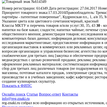
Номер регистрации:
614349
Дата регистрации:
27.04.2017
Номе
Приоритет товарного знака:
17.03.2016
Правообладатель:
Тремас
партнёры - патентные поверенные", Кудринская пл., 1, а/я 35, 
Указание цвета или цветового сочетания:
черный, красный
Классы МКТУ и перечень товаров и/или услуг:
30, 35, 43
30
- к
напитки на базе какао; сладости; напитки чайные; печенье сухо
общественного мнения; демонстрация товаров; исследования 
компьютерных базах данных; информация деловая; консультаци
исследования маркетинговые; предоставление информации в об
организация выставок в коммерческих или рекламных целях; о
вопросам организации и управления бизнесом; агентства по к
снабженческие для третьих лиц [закупка и обеспечение предпр
медиасредствах с целью розничной продажи; реклама; реклама 
оформление рекламных материалов; систематизация информаци
сбор для третьих лиц различных товаров (не подразумевая их 
магазины, почтовые каталоги продаж, электронные средства, т
производстве и в учебных заведениях; кафе; кафетерии; рестор
создание кулинарных скульптур.
Показать в ФИПС
Онлайн поиск
Статьи
Вопрос-ответ
Контакты
info@reg-znaki.ru
reg-znaki.ru собрал всю информацию из открытых источников,