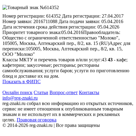
Номер регистрации:
614352
Дата регистрации:
27.04.2017
Номер заявки:
2016711088
Дата подачи заявки:
05.04.2016
Дата истечения срока действия регистрации:
05.04.2026
Приоритет товарного знака:
05.04.2016
Правообладатель:
Общество с ограниченной ответственностью "Молоко",
105005, Москва, Аптекарcкий пер., 8/2, кв. 15 (RU)
Адрес для
переписки:
105005, Москва, Аптекарcкий пер., 8/2, кв. 15,
ООО "Молоко"
Классы МКТУ и перечень товаров и/или услуг:
43
43
- кафе;
кафетерии; закусочные; рестораны; рестораны
самообслуживания; услуги баров; услуги по приготовлению
блюд и доставке их на дом.
Показать в ФИПС
Онлайн поиск
Статьи
Вопрос-ответ
Контакты
info@reg-znaki.ru
reg-znaki.ru собрал всю информацию из открытых источников,
сервис не имеет отношения к опубликованным товарным
знакам и не использует их в коммерческих и рекламных
целях.
Правовая оговорка
© 2014-2026 reg-znaki.ru | Все права защищены