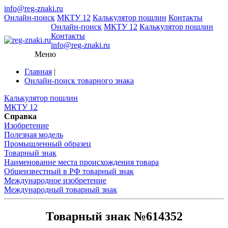
info@reg-znaki.ru
Онлайн-поиск
МКТУ 12
Калькулятор пошлин
Контакты
Онлайн-поиск
МКТУ 12
Калькулятор пошлин
Контакты
info@reg-znaki.ru
Меню
Главная
|
Онлайн-поиск товарного знака
Калькулятор пошлин
МКТУ 12
Справка
Изобретение
Полезная модель
Промышленный образец
Товарный знак
Наименование места происхождения товара
Общеизвестный в РФ товарный знак
Международное изобретение
Международный товарный знак
Товарный знак №614352