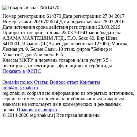
Номер регистрации:
614370
Дата регистрации:
27.04.2017
Номер заявки:
2016709674
Дата подачи заявки:
28.03.2016
Дата истечения срока действия регистрации:
28.03.2026
Приоритет товарного знака:
28.03.2016
Правообладатель:
АДАМА МАХТЕШИМ ЛТД., П.О. Бокс 60, Бир Шева,
8410001, Израиль (IL)
Адрес для переписки:
127006, Москва,
Лесная ул. 9, Белые Сады, 10 этаж, фирма "Бейкер и
Макензи", для Ариевича Е.А.
Классы МКТУ и перечень товаров и/или услуг:
5
5
-
пестициды, инсектициды, фунгициды и гербициды.
Показать в ФИПС
Онлайн поиск
Статьи
Вопрос-ответ
Контакты
info@reg-znaki.ru
reg-znaki.ru собрал всю информацию из открытых источников,
сервис не имеет отношения к опубликованным товарным
знакам и не использует их в коммерческих и рекламных
целях.
Правовая оговорка
© 2014-2026 reg-znaki.ru | Все права защищены