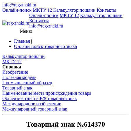
info@reg-znaki.ru
Онлайн-поиск
МКТУ 12
Калькулятор пошлин
Контакты
Онлайн-поиск
МКТУ 12
Калькулятор пошлин
Контакты
info@reg-znaki.ru
Меню
Главная
|
Онлайн-поиск товарного знака
Калькулятор пошлин
МКТУ 12
Справка
Изобретение
Полезная модель
Промышленный образец
Товарный знак
Наименование места происхождения товара
Общеизвестный в РФ товарный знак
Международное изобретение
Международный товарный знак
Товарный знак №614370