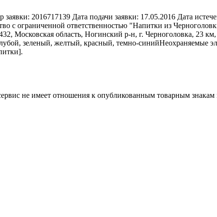
р заявки:
2016717139
Дата подачи заявки:
17.05.2016
Дата истече
во с ограниченной ответственностью "Напитки из Черноголовк
432, Московская область, Ногинский р-н, г. Черноголовка, 2
олубой, зеленый, желтый, красный, темно-синий
Неохраняемые э
питки].
 сервис не имеет отношения к опубликованным товарным знакам 