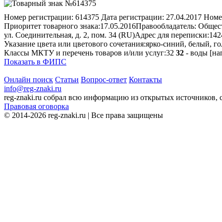
Номер регистрации:
614375
Дата регистрации:
27.04.2017
Номе
Приоритет товарного знака:
17.05.2016
Правообладатель:
Общест
ул. Соединительная, д. 2, пом. 34 (RU)
Адрес для переписки:
142
Указание цвета или цветового сочетания:
ярко-синий, белый, г
Классы МКТУ и перечень товаров и/или услуг:
32
32
- воды [на
Показать в ФИПС
Онлайн поиск
Статьи
Вопрос-ответ
Контакты
info@reg-znaki.ru
reg-znaki.ru собрал всю информацию из открытых источников,
Правовая оговорка
© 2014-2026 reg-znaki.ru | Все права защищены