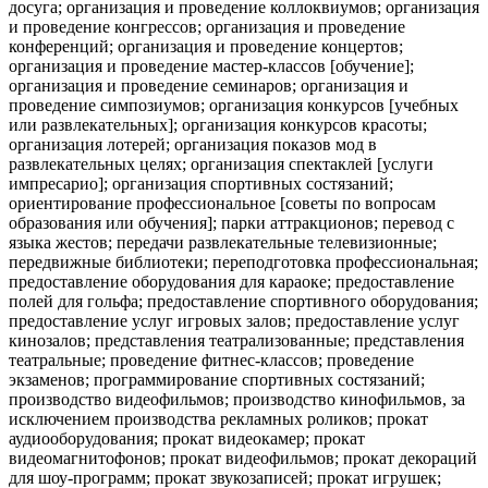
досуга; организация и проведение коллоквиумов; организация
и проведение конгрессов; организация и проведение
конференций; организация и проведение концертов;
организация и проведение мастер-классов [обучение];
организация и проведение семинаров; организация и
проведение симпозиумов; организация конкурсов [учебных
или развлекательных]; организация конкурсов красоты;
организация лотерей; организация показов мод в
развлекательных целях; организация спектаклей [услуги
импресарио]; организация спортивных состязаний;
ориентирование профессиональное [советы по вопросам
образования или обучения]; парки аттракционов; перевод с
языка жестов; передачи развлекательные телевизионные;
передвижные библиотеки; переподготовка профессиональная;
предоставление оборудования для караоке; предоставление
полей для гольфа; предоставление спортивного оборудования;
предоставление услуг игровых залов; предоставление услуг
кинозалов; представления театрализованные; представления
театральные; проведение фитнес-классов; проведение
экзаменов; программирование спортивных состязаний;
производство видеофильмов; производство кинофильмов, за
исключением производства рекламных роликов; прокат
аудиооборудования; прокат видеокамер; прокат
видеомагнитофонов; прокат видеофильмов; прокат декораций
для шоу-программ; прокат звукозаписей; прокат игрушек;