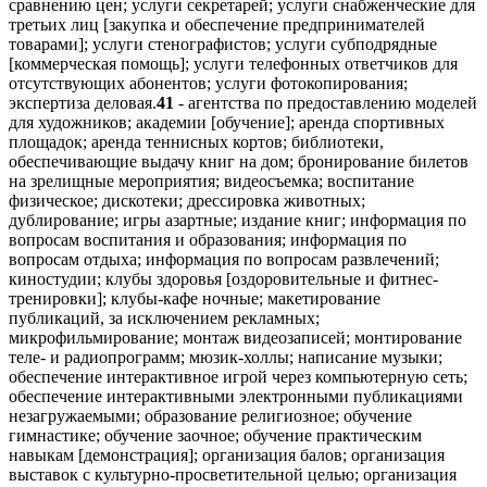
сравнению цен; услуги секретарей; услуги снабженческие для
третьих лиц [закупка и обеспечение предпринимателей
товарами]; услуги стенографистов; услуги субподрядные
[коммерческая помощь]; услуги телефонных ответчиков для
отсутствующих абонентов; услуги фотокопирования;
экспертиза деловая.
41
- агентства по предоставлению моделей
для художников; академии [обучение]; аренда спортивных
площадок; аренда теннисных кортов; библиотеки,
обеспечивающие выдачу книг на дом; бронирование билетов
на зрелищные мероприятия; видеосъемка; воспитание
физическое; дискотеки; дрессировка животных;
дублирование; игры азартные; издание книг; информация по
вопросам воспитания и образования; информация по
вопросам отдыха; информация по вопросам развлечений;
киностудии; клубы здоровья [оздоровительные и фитнес-
тренировки]; клубы-кафе ночные; макетирование
публикаций, за исключением рекламных;
микрофильмирование; монтаж видеозаписей; монтирование
теле- и радиопрограмм; мюзик-холлы; написание музыки;
обеспечение интерактивное игрой через компьютерную сеть;
обеспечение интерактивными электронными публикациями
незагружаемыми; образование религиозное; обучение
гимнастике; обучение заочное; обучение практическим
навыкам [демонстрация]; организация балов; организация
выставок с культурно-просветительной целью; организация