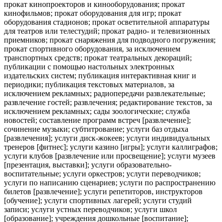
прокат кинопроекторов и кинооборудования; прокат
кинофильмов; прокат оборудования для игр; прокат
оборудования стадионов; прокат осветительной аппаратуры
для театров или телестудий; прокат радио- и телевизионных
приемников; прокат снаряжения для подводного погружения;
прокат спортивного оборудования, за исключением
транспортных средств; прокат театральных декораций;
публикации с помощью настольных электронных
издательских систем; публикация интерактивная книг и
периодики; публикация текстовых материалов, за
исключением рекламных; радиопередачи развлекательные;
развлечение гостей; развлечения; редактирование текстов, за
исключением рекламных; сады зоологические; служба
новостей; составление программ встреч [развлечение];
сочинение музыки; субтитрование; услуги баз отдыха
[развлечения]; услуги диск-жокеев; услуги индивидуальных
тренеров [фитнес]; услуги казино [игры]; услуги каллиграфов;
услуги клубов [развлечение или просвещение]; услуги музеев
[презентация, выставки]; услуги образовательно-
воспитательные; услуги оркестров; услуги переводчиков;
услуги по написанию сценариев; услуги по распространению
билетов [развлечение]; услуги репетиторов, инструкторов
[обучение]; услуги спортивных лагерей; услуги студий
записи; услуги устных переводчиков; услуги школ
[образование]; учреждения дошкольные [воспитание];