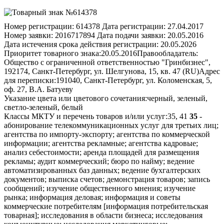
Номер регистрации:
614378
Дата регистрации:
27.04.2017
Номер заявки:
2016717894
Дата подачи заявки:
20.05.2016
Дата истечения срока действия регистрации:
20.05.2026
Приоритет товарного знака:
20.05.2016
Правообладатель:
Общество с ограниченной ответственностью "Гринбизнес",
192174, Санкт-Петербург, ул. Шелгунова, 15, кв. 47 (RU)
Адрес
для переписки:
191040, Санкт-Петербург, ул. Коломенская, 5,
оф. 27, В.А. Батуеву
Указание цвета или цветового сочетания:
черный, зеленый,
светло-зеленый, белый
Классы МКТУ и перечень товаров и/или услуг:
35, 41
35
-
абонирование телекоммуникационных услуг для третьих лиц;
агентства по импорту-экспорту; агентства по коммерческой
информации; агентства рекламные; агентства кадровые;
анализ себестоимости; аренда площадей для размещения
рекламы; аудит коммерческий; бюро по найму; ведение
автоматизированных баз данных; ведение бухгалтерских
документов; выписка счетов; демонстрация товаров; запись
сообщений; изучение общественного мнения; изучение
рынка; информация деловая; информация и советы
коммерческие потребителям [информация потребительская
товарная]; исследования в области бизнеса; исследования