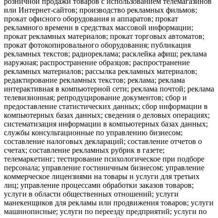
розничной продажи товаров с использованием телемагазинов
или Интернет-сайтов; производство рекламных фильмов;
прокат офисного оборудования и аппаратов; прокат
рекламного времени в средствах массовой информации;
прокат рекламных материалов; прокат торговых автоматов;
прокат фотокопировального оборудования; публикация
рекламных текстов; радиореклама; расклейка афиш; реклама
наружная; распространение образцов; распространение
рекламных материалов; рассылка рекламных материалов;
редактирование рекламных текстов; реклама; реклама
интерактивная в компьютерной сети; реклама почтой; реклама
телевизионная; репродуцирование документов; сбор и
предоставление статистических данных; сбор информации в
компьютерных базах данных; сведения о деловых операциях;
систематизация информации в компьютерных базах данных;
службы консультационные по управлению бизнесом;
составление налоговых деклараций; составление отчетов о
счетах; составление рекламных рубрик в газете;
телемаркетинг; тестирование психологическое при подборе
персонала; управление гостиничным бизнесом; управление
коммерческое лицензиями на товары и услуги для третьих
лиц; управление процессами обработки заказов товаров;
услуги в области общественных отношений; услуги
манекенщиков для рекламы или продвижения товаров; услуги
машинописные; услуги по переезду предприятий; услуги по