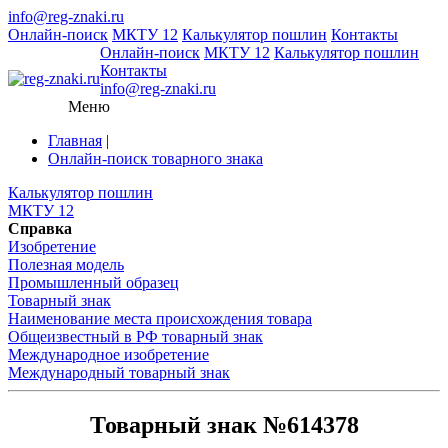
info@reg-znaki.ru
Онлайн-поиск
МКТУ 12
Калькулятор пошлин
Контакты
Онлайн-поиск
МКТУ 12
Калькулятор пошлин
Контакты
info@reg-znaki.ru
Меню
Главная
|
Онлайн-поиск товарного знака
Калькулятор пошлин
МКТУ 12
Справка
Изобретение
Полезная модель
Промышленный образец
Товарный знак
Наименование места происхождения товара
Общеизвестный в РФ товарный знак
Международное изобретение
Международный товарный знак
Товарный знак №614378