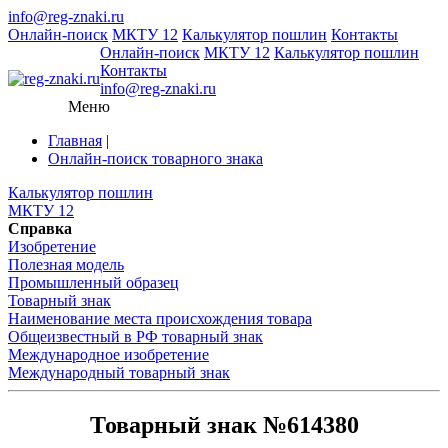
info@reg-znaki.ru
Онлайн-поиск
МКТУ 12
Калькулятор пошлин
Контакты
Онлайн-поиск
МКТУ 12
Калькулятор пошлин
Контакты
info@reg-znaki.ru
Меню
Главная
|
Онлайн-поиск товарного знака
Калькулятор пошлин
МКТУ 12
Справка
Изобретение
Полезная модель
Промышленный образец
Товарный знак
Наименование места происхождения товара
Общеизвестный в РФ товарный знак
Международное изобретение
Международный товарный знак
Товарный знак №614380