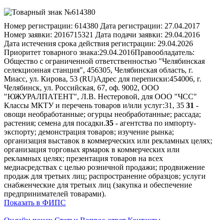
Номер регистрации:
614380
Дата регистрации:
27.04.2017
Номер заявки:
2016715321
Дата подачи заявки:
29.04.2016
Дата истечения срока действия регистрации:
29.04.2026
Приоритет товарного знака:
29.04.2016
Правообладатель:
Общество с ограниченной ответственностью "Челябинская
селекционная станция", 456305, Челябинская область, г.
Миасс, ул. Кирова, 53 (RU)
Адрес для переписки:
454006, г.
Челябинск, ул. Российская, 67, оф. 9002, ООО
"ЮЖУРАЛПАТЕНТ", Л.В. Нестеровой, для ООО "ЧСС"
Классы МКТУ и перечень товаров и/или услуг:
31, 35
31
-
овощи необработанные; огурцы необработанные; рассада;
растения; семена для посадки.
35
- агентства по импорту-
экспорту; демонстрация товаров; изучение рынка;
организация выставок в коммерческих или рекламных целях;
организация торговых ярмарок в коммерческих или
рекламных целях; презентация товаров на всех
медиасредствах с целью розничной продажи; продвижение
продаж для третьих лиц; распространение образцов; услуги
снабженческие для третьих лиц (закупка и обеспечение
предпринимателей товарами).
Показать в ФИПС