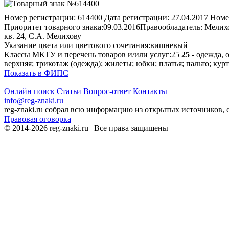
Номер регистрации:
614400
Дата регистрации:
27.04.2017
Номе
Приоритет товарного знака:
09.03.2016
Правообладатель:
Мелихо
кв. 24, С.А. Мелихову
Указание цвета или цветового сочетания:
вишневый
Классы МКТУ и перечень товаров и/или услуг:
25
25
- одежда, 
верхняя; трикотаж (одежда); жилеты; юбки; платья; пальто; курт
Показать в ФИПС
Онлайн поиск
Статьи
Вопрос-ответ
Контакты
info@reg-znaki.ru
reg-znaki.ru собрал всю информацию из открытых источников,
Правовая оговорка
© 2014-2026 reg-znaki.ru | Все права защищены