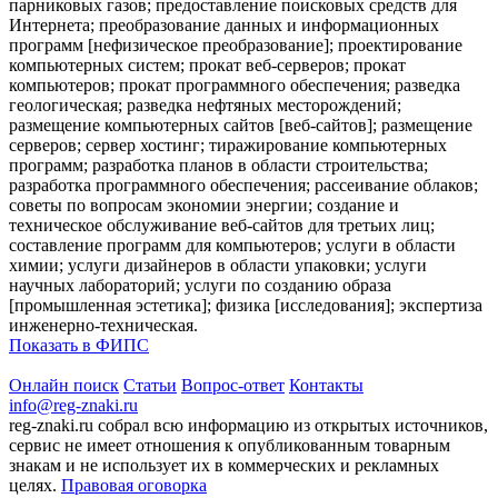
парниковых газов; предоставление поисковых средств для
Интернета; преобразование данных и информационных
программ [нефизическое преобразование]; проектирование
компьютерных систем; прокат веб-серверов; прокат
компьютеров; прокат программного обеспечения; разведка
геологическая; разведка нефтяных месторождений;
размещение компьютерных сайтов [веб-сайтов]; размещение
серверов; сервер хостинг; тиражирование компьютерных
программ; разработка планов в области строительства;
разработка программного обеспечения; рассеивание облаков;
советы по вопросам экономии энергии; создание и
техническое обслуживание веб-сайтов для третьих лиц;
составление программ для компьютеров; услуги в области
химии; услуги дизайнеров в области упаковки; услуги
научных лабораторий; услуги по созданию образа
[промышленная эстетика]; физика [исследования]; экспертиза
инженерно-техническая.
Показать в ФИПС
Онлайн поиск
Статьи
Вопрос-ответ
Контакты
info@reg-znaki.ru
reg-znaki.ru собрал всю информацию из открытых источников,
сервис не имеет отношения к опубликованным товарным
знакам и не использует их в коммерческих и рекламных
целях.
Правовая оговорка