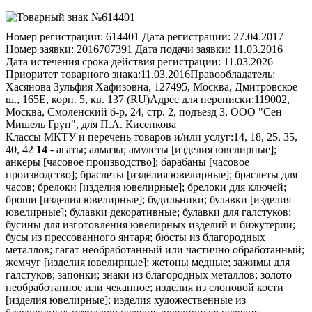
Номер регистрации:
614401
Дата регистрации:
27.04.2017
Номер заявки:
2016707391
Дата подачи заявки:
11.03.2016
Дата истечения срока действия регистрации:
11.03.2026
Приоритет товарного знака:
11.03.2016
Правообладатель:
Хасянова Зульфия Хафизовна, 127495, Москва, Дмитровское
ш., 165Е, корп. 5, кв. 137 (RU)
Адрес для переписки:
119002,
Москва, Смоленский б-р, 24, стр. 2, подъезд 3, ООО "Сен
Мишель Груп", для П.А. Кисенкова
Классы МКТУ и перечень товаров и/или услуг:
14, 18, 25, 35,
40, 42
14
- агаты; алмазы; амулеты [изделия ювелирные];
анкеры [часовое производство]; барабаны [часовое
производство]; браслеты [изделия ювелирные]; браслеты для
часов; брелоки [изделия ювелирные]; брелоки для ключей;
броши [изделия ювелирные]; будильники; булавки [изделия
ювелирные]; булавки декоративные; булавки для галстуков;
бусины для изготовления ювелирных изделий и бижутерии;
бусы из прессованного янтаря; бюсты из благородных
металлов; гагат необработанный или частично обработанный;
жемчуг [изделия ювелирные]; жетоны медные; зажимы для
галстуков; запонки; знаки из благородных металлов; золото
необработанное или чеканное; изделия из слоновой кости
[изделия ювелирные]; изделия художественные из