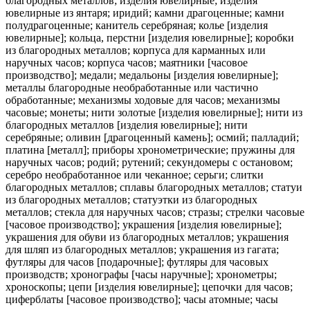
благородных металлов; изделия ювелирные; изделия
ювелирные из янтаря; иридий; камни драгоценные; камни
полудрагоценные; канитель серебряная; колье [изделия
ювелирные]; кольца, перстни [изделия ювелирные]; коробки
из благородных металлов; корпуса для карманных или
наручных часов; корпуса часов; маятники [часовое
производство]; медали; медальоны [изделия ювелирные];
металлы благородные необработанные или частично
обработанные; механизмы ходовые для часов; механизмы
часовые; монеты; нити золотые [изделия ювелирные]; нити из
благородных металлов [изделия ювелирные]; нити
серебряные; оливин [драгоценный камень]; осмий; палладий;
платина [металл]; приборы хронометрические; пружины для
наручных часов; родий; рутений; секундомеры с остановом;
серебро необработанное или чеканное; серьги; слитки
благородных металлов; сплавы благородных металлов; статуи
из благородных металлов; статуэтки из благородных
металлов; стекла для наручных часов; стразы; стрелки часовые
[часовое производство]; украшения [изделия ювелирные];
украшения для обуви из благородных металлов; украшения
для шляп из благородных металлов; украшения из гагата;
футляры для часов [подарочные]; футляры для часовых
производств; хронографы [часы наручные]; хронометры;
хроноскопы; цепи [изделия ювелирные]; цепочки для часов;
циферблаты [часовое производство]; часы атомные; часы