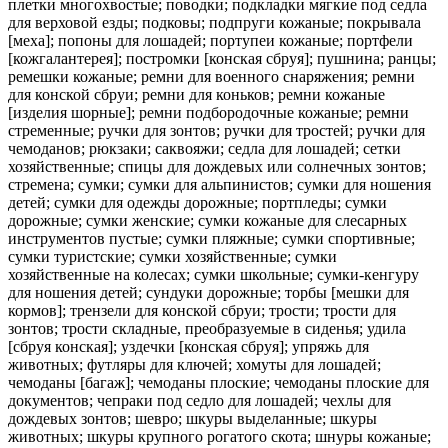
плетки многохвостые; поводки; подкладки мягкие под седла
для верховой езды; подковы; подпруги кожаные; покрывала
[меха]; попоны для лошадей; портупеи кожаные; портфели
[кожгалантерея]; постромки [конская сбруя]; пушнина; ранцы;
ремешки кожаные; ремни для военного снаряжения; ремни
для конской сбруи; ремни для коньков; ремни кожаные
[изделия шорные]; ремни подбородочные кожаные; ремни
стременные; ручки для зонтов; ручки для тростей; ручки для
чемоданов; рюкзаки; саквояжи; седла для лошадей; сетки
хозяйственные; спицы для дождевых или солнечных зонтов;
стремена; сумки; сумки для альпинистов; сумки для ношения
детей; сумки для одежды дорожные; портпледы; сумки
дорожные; сумки женские; сумки кожаные для слесарных
инструментов пустые; сумки пляжные; сумки спортивные;
сумки туристские; сумки хозяйственные; сумки
хозяйственные на колесах; сумки школьные; сумки-кенгуру
для ношения детей; сундуки дорожные; торбы [мешки для
кормов]; трензели для конской сбруи; трости; трости для
зонтов; трости складные, преобразуемые в сиденья; удила
[сбруя конская]; уздечки [конская сбруя]; упряжь для
животных; футляры для ключей; хомуты для лошадей;
чемоданы [багаж]; чемоданы плоские; чемоданы плоские для
документов; чепраки под седло для лошадей; чехлы для
дождевых зонтов; шевро; шкуры выделанные; шкуры
животных; шкуры крупного рогатого скота; шнуры кожаные;