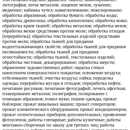
литография; литье металлов; лощение мехов; лужение;
меднение; набивка чучел; намагничивание; никелирование;
обработка абразивная; обработка бумаги; обработка воды;
обработка древесины; обработка кинопленки; обработка кожи;
обработка краев тканей; обработка металлов; обработка мехов;
обработка мехов средствами против моли; обработка отходов
[переработка]; обработка текстильных изделий средствами
против моли; обработка тканей для придания
водоотталкивающих свойств; обработка тканей для придания
несминаемости; обработка тканей для придания
огнестойкости; обработка тканей, текстильных изделий;
обработка чистовая; декаприрование; обработка шерсти;
обрамление художественных работ; окраска стекол
нанесением поверхностного покрытия; освежение воздуха;
отбеливание тканей; очистка воздуха; пайка; переделка
одежды; переработка мусора и отходов; переработка нефти;
печатание рисунков; печатание фотографий; печать офсетная;
плакирование металлов; полиграфия; полирование с
помощью абразивов; помол муки; пошив одежды; прокат
бойлеров; прокат вязальных машин; прокат генераторов;
прокат климатического оборудования; прокат кондиционеров;
прокат отопительных приборов дополнительных; проявление
фотопленок; работы гончарные; работы кузнечные; работы
монтажно-сборочные по заказу для третьих лиц; работы