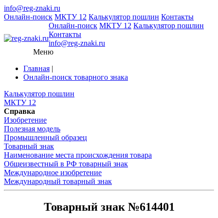
info@reg-znaki.ru
Онлайн-поиск
МКТУ 12
Калькулятор пошлин
Контакты
Онлайн-поиск
МКТУ 12
Калькулятор пошлин
Контакты
info@reg-znaki.ru
Меню
Главная
|
Онлайн-поиск товарного знака
Калькулятор пошлин
МКТУ 12
Справка
Изобретение
Полезная модель
Промышленный образец
Товарный знак
Наименование места происхождения товара
Общеизвестный в РФ товарный знак
Международное изобретение
Международный товарный знак
Товарный знак №614401