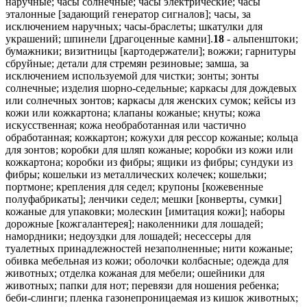
наручные; часы солнечные; часы электрические; часы
эталонные [задающий генератор сигналов]; часы, за
исключением наручных; часы-браслеты; шкатулки для
украшений; шпинели [драгоценные камни].
18
- альпенштоки;
бумажники; визитницы [картодержатели]; вожжи; гарнитуры
сбруйные; детали для стремян резиновые; замша, за
исключением используемой для чистки; зонты; зонты
солнечные; изделия шорно-седельные; каркасы для дождевых
или солнечных зонтов; каркасы для женских сумок; кейсы из
кожи или кожкартона; клапаны кожаные; кнуты; кожа
искусственная; кожа необработанная или частично
обработанная; кожкартон; кожухи для рессор кожаные; кольца
для зонтов; коробки для шляп кожаные; коробки из кожи или
кожкартона; коробки из фибры; ящики из фибры; сундуки из
фибры; кошельки из металлических колечек; кошельки;
портмоне; крепления для седел; крупоны [кожевенные
полуфабрикаты]; ленчики седел; мешки [конверты, сумки]
кожаные для упаковки; молескин [имитация кожи]; наборы
дорожные [кожгалантерея]; наколенники для лошадей;
намордники; недоуздки для лошадей; несессеры для
туалетных принадлежностей незаполненные; нити кожаные;
обивка мебельная из кожи; оболочки колбасные; одежда для
животных; отделка кожаная для мебели; ошейники для
животных; папки для нот; перевязи для ношения ребенка;
беби-слинги; пленка газонепроницаемая из кишок животных;