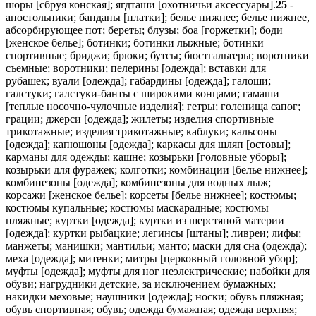
шоры [сбруя конская]; ягдташи [охотничьи аксессуары].
25
-
апостольники; банданы [платки]; белье нижнее; белье нижнее,
абсорбирующее пот; береты; блузы; боа [горжетки]; боди
[женское белье]; ботинки; ботинки лыжные; ботинки
спортивные; бриджи; брюки; бутсы; бюстгальтеры; воротники
съемные; воротники; пелерины [одежда]; вставки для
рубашек; вуали [одежда]; габардины [одежда]; галоши;
галстуки; галстуки-банты с широкими концами; гамаши
[теплые носочно-чулочные изделия]; гетры; голенища сапог;
грации; джерси [одежда]; жилеты; изделия спортивные
трикотажные; изделия трикотажные; каблуки; кальсоны
[одежда]; капюшоны [одежда]; каркасы для шляп [остовы];
карманы для одежды; кашне; козырьки [головные уборы];
козырьки для фуражек; колготки; комбинации [белье нижнее];
комбинезоны [одежда]; комбинезоны для водных лыж;
корсажи [женское белье]; корсеты [белье нижнее]; костюмы;
костюмы купальные; костюмы маскарадные; костюмы
пляжные; куртки [одежда]; куртки из шерстяной материи
[одежда]; куртки рыбацкие; легинсы [штаны]; ливреи; лифы;
манжеты; манишки; мантильи; манто; маски для сна (одежда);
меха [одежда]; митенки; митры [церковный головной убор];
муфты [одежда]; муфты для ног неэлектрические; набойки для
обуви; нагрудники детские, за исключением бумажных;
накидки меховые; наушники [одежда]; носки; обувь пляжная;
обувь спортивная; обувь; одежда бумажная; одежда верхняя;