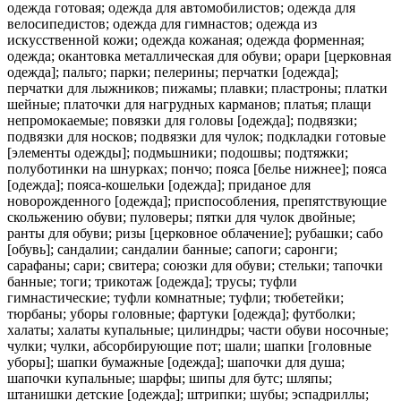
одежда готовая; одежда для автомобилистов; одежда для
велосипедистов; одежда для гимнастов; одежда из
искусственной кожи; одежда кожаная; одежда форменная;
одежда; окантовка металлическая для обуви; орари [церковная
одежда]; пальто; парки; пелерины; перчатки [одежда];
перчатки для лыжников; пижамы; плавки; пластроны; платки
шейные; платочки для нагрудных карманов; платья; плащи
непромокаемые; повязки для головы [одежда]; подвязки;
подвязки для носков; подвязки для чулок; подкладки готовые
[элементы одежды]; подмьшники; подошвы; подтяжки;
полуботинки на шнурках; пончо; пояса [белье нижнее]; пояса
[одежда]; пояса-кошельки [одежда]; приданое для
новорожденного [одежда]; приспособления, препятствующие
скольжению обуви; пуловеры; пятки для чулок двойные;
ранты для обуви; ризы [церковное облачение]; рубашки; сабо
[обувь]; сандалии; сандалии банные; сапоги; саронги;
сарафаны; сари; свитера; союзки для обуви; стельки; тапочки
банные; тоги; трикотаж [одежда]; трусы; туфли
гимнастические; туфли комнатные; туфли; тюбетейки;
тюрбаны; уборы головные; фартуки [одежда]; футболки;
халаты; халаты купальные; цилиндры; части обуви носочные;
чулки; чулки, абсорбирующие пот; шали; шапки [головные
уборы]; шапки бумажные [одежда]; шапочки для душа;
шапочки купальные; шарфы; шипы для бутс; шляпы;
штанишки детские [одежда]; штрипки; шубы; эспадриллы;