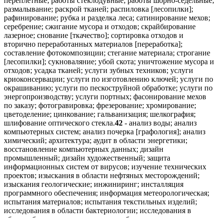
переплетные; работы стеклодувные; работы шорно-седельные;
размалывание; раскрой тканей; распиловка [лесопилки];
рафинирование; рубка и разделка леса; сатинирование мехов;
серебрение; сжигание мусора и отходов; скрайбирование
лазерное; снование [ткачество]; сортировка отходов и
вторично переработанных материалов [переработка];
составление фотокомпозиции; стегание материала; строгание
[лесопилки]; сукноваляние; убой скота; уничтожение мусора и
отходов; усадка тканей; услуги зубных техников; услуги
криоконсервации; услуги по изготовлению ключей; услуги по
окрашиванию; услуги по пескоструйной обработке; услуги по
энергопроизводству; услуги портных; фасонирование мехов
по заказу; фотогравировка; фрезерование; хромирование;
цветоделение; цинкование; гальванизация; шелкография;
шлифование оптического стекла.
42
- анализ воды; анализ
компьютерных систем; анализ почерка [графология]; анализ
химический; архитектура; аудит в области энергетики;
восстановление компьютерных данных; дизайн
промышленный; дизайн художественный; защита
информационных систем от вирусов; изучение технических
проектов; изыскания в области нефтяных месторождений;
изыскания геологические; инжиниринг; инсталляция
программного обеспечения; информация метеорологическая;
испытания материалов; испытания текстильных изделий;
исследования в области бактериологии; исследования в