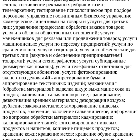
счетах; составление рекламных рубрик в газете;
телемаркетинг; тестирование психологическое при подборе
персонала; управление гостиничным бизнесом; управление
коммерческое лицензиями на товары и услуги для третьих
лиц; управление процессами обработки заказов товаров;
услуги в области общественных отношений; услуги
манекенщиков для рекламы или продвижения товаров; услуги
машинописные; услуги по переезду предприятий; услуги по
сравнению цен; услуги секретарей; услуги снабженческие для
третьих лиц [закупка и обеспечение предпринимателей
товарами]; услуги стенографистов; услуги субподрядные
[коммерческая помощь]; услуги телефонных ответчиков для
отсутствующих абонентов; услуги фотокопирования;
экспертиза деловая.
40
- аппретирование бумаги;
аппретирование текстильных изделий; вулканизация
[обработка материалов]; выделка шкур; выжимание сока из
плодов; вышивание; гальванопокрытие; гравирование;
дезактивация вредных материалов; дезодорация воздуха;
дубление; закалка металлов; замораживание пищевых
продуктов; золочение; золочение гальваническое; информация
по вопросам обработки материалов; кадмирование;
каландрирование тканей; консервирование пищевых
продуктов и напитков; копчение пищевых продуктов;
крашение кожи; крашение мехов; крашение обуви; крашение
текстильных изделий; крашение тканей; ламинирование;