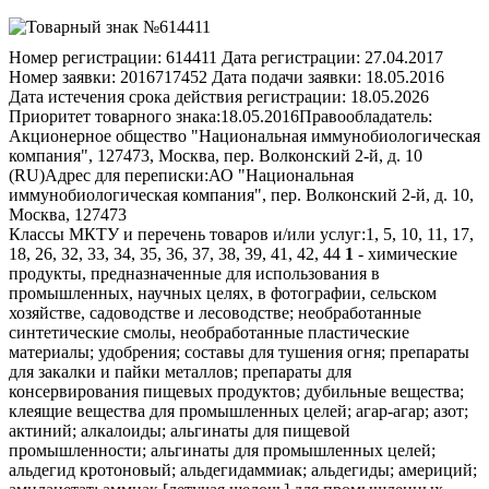
Номер регистрации:
614411
Дата регистрации:
27.04.2017
Номер заявки:
2016717452
Дата подачи заявки:
18.05.2016
Дата истечения срока действия регистрации:
18.05.2026
Приоритет товарного знака:
18.05.2016
Правообладатель:
Акционерное общество "Национальная иммунобиологическая
компания", 127473, Москва, пер. Волконский 2-й, д. 10
(RU)
Адрес для переписки:
АО "Национальная
иммунобиологическая компания", пер. Волконский 2-й, д. 10,
Москва, 127473
Классы МКТУ и перечень товаров и/или услуг:
1, 5, 10, 11, 17,
18, 26, 32, 33, 34, 35, 36, 37, 38, 39, 41, 42, 44
1
- химические продукты, предназначенные для использования в промышленных, научных целях, в фотографии, сельском хозяйстве, садоводстве и лесоводстве; необработанные синтетические смолы, необработанные пластические материалы; удобрения; составы для тушения огня; препараты для закалки и пайки металлов; препараты для консервирования пищевых продуктов; дубильные вещества; клеящие вещества для промышленных целей; агар-агар; азот; актиний; алкалоиды; альгинаты для пищевой промышленности; альгинаты для промышленных целей; альдегид кротоновый; альдегидаммиак; альдегиды; америций; амилацетат; аммиак [летучая щелочь] для промышленных целей; аммиак жидкий безводный; аммиак; ангидрид уксусной кислоты; ангидриды; антидетонаторы для топлива двигателей внутреннего сгорания; антинакипины; антиоксиданты для производства косметики; антиоксиданты для производства пищевых добавок; антиоксиданты для производства фармацевтических продуктов; антиоксиданты для промышленности; антистатики, за исключением бытовых; антифризы; аппреты для текстильной промышленности; аргон; арсенат свинца; астатин; ацетат алюминия; ацетат кальция; ацетат свинца; ацетат целлюлозы необработанный; ацетаты [химические вещества]; ацетилен; ацетон; бактерициды энологические [химические препараты, используемые при производстве вин]; бальзам из гурьюна для изготовления олиф, лаков; барий; бариты; белки [животные или растительные, сырье]; белки животные [сырье]; белки йодистые; белки солодовые; бентонит; беркелий; бикарбонат натрия для химических целей; биоксалат калия; бихромат калия; бихромат натрия; бокситы; бром для химических целей; бумага альбуминовая; бумага баритовая; бумага для диазокопирования; бумага для светокопий; бумага индикаторная химическая; бумага реактивная лакмусовая; бумага реактивная, за исключением используемой для медицинских или ветеринарных целей; бумага самовирирующаяся [фотография]; бумага селитренная; бумага сенсибилизированная; бумага фотометрическая; бура; вар садовый; замазки восковые для прививки деревьев; вещества агглютинирующие для бетона; вещества для газоочистки; вещества для матирования; вещества для отделения и разложения жиров; вещества для предотвращения спускания чулочной петли; вещества для умягчения воды; вещества для флуатирования; вещества и материалы клеящие для промышленных целей; вещества поверхностно-активные; вещества подслащивающие искусственные [химические препараты]; вещества расщепляющиеся для получения ядерной энергии; вещества связующие для литейного производства; вещества химические для вспенивания бетона; вещества химические для выделки кожи; вещества химические для изготовления красок; вещества химические для изготовления пигментов; вещества химические для разжижения крахмала [вещества обесклеивающие]; вещества, предохраняющие цветы от увядания; вещества, способствующие сохранению семян; вискоза; висмут; висмут азотисто-кислый для химических целей; витамины для пищевой промышленности; витамины для производства косметики; витамины для производства пищевых добавок; витамины для производства фармацевтических продуктов; витерит; вода дистиллированная; вода морская для промышленных целей; вода подкисленная для перезарядки аккумуляторов; вода тяжелая; водород; водоросли морские [удобрения]; гадолиний; газопоглотители [химически активные вещества]; газы защитные для сварки; газы отвержденные для промышленных целей; газы-пропилленты для аэрозолей; галлат висмута основной; галлий; гамбир [дубильное вещество]; гелий; гель электрофоретический не для медицинских или ветеринарных целей; гены семян для сельскохозяйственного производства; гидразин; диамид; гидрат алюминия; гидраты; гипосульфиты; глазури для керамики; гликоли; глина вспученная для гидропонных культур [субстрат]; глина фарфоровая [белая]; глинозем; глицериды; глицерин для промышленных целей; глюкоза для пищевой промышленности; глюкоза для промышленных целей; глюкозиды; глютен для пищевой промышленности; глютен для промышленных целей; гольмий; гормоны для ускорения созревания фруктов; горшочки торфоперегнойные для садоводства и огородничества; графит для промышленных целей; гуано; гумус; декстрин [аппрет]; детергенты, используемые в производственных процессах; дефолианты; диастазы для промышленных целей; диатомит; кизельгур; диоксид марганца; диоксид титана для промышленных целей; диоксид циркония; диспергаторы для масел; диспергаторы для нефти; дисперсии пластмасс; диспрозий; дихлорид олова; добавки для бензина очищающие; добавки керамические, используемые при обжиге [гранулы и порошок]; добавки химические для буровых растворов; добавки химические для инсектицидов; добавки химические для масел; добавки химические для моторного топлива; добавки химические для фунгицидов; доломит для промышленных целей; древесина дубильная; европий; желатин для использования в фотографии; желатин для промышленных целей; жидкости вспомогательные для использования с абразивами; жидкости для гидравлических систем; жидкости для десульфатирования электрических аккумуляторов; жидкости для усилителя рулевого управления; жидкости тормозные; жидкость магнитная для промышленных целей; жидкость трансмиссионная; замазки для трещин в деревьях [лесное хозяйство]; замазки стекольные; замедлители для ядерных реакторов; земля диатомовая; земля фуллерова для текстильной промышленности; известь хлорная; изотопы для промышленных целей; йод для промышленных целей; йод для химических целей; йодид алюминия; йодиды щелочных металлов для промышленных целей; ионообменники [препараты химические]; иттербий; иттрий; казеин для пищевой промышленности; казеин для промышленных целей; каинит; калий; калий щавелевокислый; калифорний; камедь сенегальская для промышленных целей; камень винный, за исключением используемого для фармацевтических целей; камфора для промышленных целей; карбид кальция; карбид кремния [сырье]; карбиды; карбонат кальция; карбонат магния; карбонаты; карбюризаторы [металлургия]; кассиопий [лютеций]; катализаторы; катализаторы биохимические; катеху [дубильный экстракт]; каустики для промышленных целей; квасцы; квасцы алюминиево-аммониевые; квасцы алюминиевые; квасцы хромовые; квебрахо для промышленных целей; кетоны; кинопленки сенсибилизированные неэкспонированные; кислород; кислота азотная; кислота антраниловая; кислота бензойная; кислота борная для промышленных целей; кислота винная; кислота вольфрамовая; кислота галловая для производства чернил; кислота галлодубильная; танин; кислота глутаминовая для промышленных целей; кислота дубильная; кислота йодноватая; кислота карболовая для промышленных целей; кислота лимонная для промышленных целей; кислота молочная; кислота муравьиная; кислота надсерная; кислота олеиновая; кислота пикриновая; кислота пирогалловая; кислота салициловая; кислота себациновая; кислота серная; кислота сернистая; кислота соляная; кислота стеариновая; кислота угольная; кислота уксусная; кислота фосфорная; кислота фтористоводородная; кислота хлористоводородная; кислота холевая; кислота хромовая; кислота щавелевая; кислоты; кислоты бензольного ряда; кислоты жирные; кислоты минеральные; кислоты мышьяковистые; клеи для афиш; клеи для кожи; клеи для облицовочных плиток; клеи для обоев; клеи для промышленных целей; клеи для ремонта разбитых изделий; клеи природные [клеящие вещества] для промышленных целей; клеи растительные для борьбы с насекомыми; клей рыбий, за исключением канцелярского, пищевого или бытового; клейковина [клей], за исключением канцелярского или бытового; клейстер крахмальный [клей], за исключением канцелярского или бытового клея; клетки стволовые, за исключением используемых для медицинских или ветеринарных целей; коллаген для промышленных целей; коллодий; компост; консерванты для пива; консерванты для фармацевтической промышленности; кора мангрового дерева для промышленных целей; корье дубильное; крахмал для промышленных целей; кремний; креозот для химических целей; криптон; ксенон; культуры из биологических тканей, за исключением используемых для медицинских или ветеринарных целей; культуры из микроорганизмов, за исключением используемых для медицинских или ветеринарных целей; кюрий; лактоза [сырье]; лактоза для пищевой промышленности; лактоза для промышленных целей; лантан; лед сухой [диоксид углерода]; лецитин [сырье]; лецитин для пищевой промышленности; лецитин для промышленных целей; литий; магнезиты; манганаты; масла для дубления кожи; масла для обработки выделанной кожи; масла для обработки кожи в процессе ее изготовления; масла для сохранения пищевых продуктов; масло хлорированное антраценовое для защиты растений; масса бумажная; масса древесная; мастика для прививки деревьев; мастики для кожи; мастики для шин; мастики масляные [шпатлевки]; материалы для абсорбции масел синтетические; материалы для пайки; материалы керамические в виде частиц для использования в качестве фильтрующих средств; материалы фильтрующие [необработанные пластмассы]; материалы фильтрующие [неорганические вещества]; материалы фильтрующие [растительные вещества]; материалы фильтрующие [химические вещества]; медный купорос; сульфат меди [медь сернокислая]; металлоиды; металлы щелочноземельные; металлы щелочные; метан; метилбензен; метилбензол; мука для промышленных целей; мука из тапиоки для промышленных целей; мука картофельная для промышленных целей; мыла металлические для промышленных целей; мышьяк; мягчители для кожи, за исключением масел; мягчители для промышленных целей; натрий; натрия гипохлорит; нафталин; нашатырь; нейтрализаторы токсичных газов; неодим; неон; нептуний; нитрат аммония; нитрат урана; нитраты; окислители [химические добавки для моторного топлива]; окись азота; окись бария; окись урана; оксалаты; оксид лития; оксид свинца; оксид сурьмы; оксид хрома; оксиды кобальта для промышленных целей; оксиды ртути; оливин [силикатный минерал]; орешки чернильные [дубильные]; осветлители; осветлители для вин; осветлители для текстильных изделий; осветлители и консерванты для пива; осветлители сусла; ослабители фотографические; основания [химические вещества]; отбел