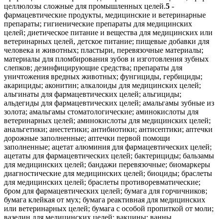
5
- фармацевтические продукты, медицинские и ветеринарные препараты; гигиенические препараты для медицинских целей; диетическое питание и вещества для медицинских или ветеринарных целей, детское питание; пищевые добавки для человека и животных; пластыри, перевязочные материалы; материалы для пломбирования зубов и изготовления зубных слепков; дезинфицирующие средства; препараты для уничтожения вредных животных; фунгициды, гербициды; акарициды; аконитин; алкалоиды для медицинских целей; альгинаты для фармацевтических целей; альгициды; альдегиды для фармацевтических целей; амальгамы зубные из золота; амальгамы стоматологические; аминокислоты для ветеринарных целей; аминокислоты для медицинских целей; анальгетики; анестетики; антибиотики; антисептики; аптечки дорожные заполненные; аптечки первой помощи заполненные; ацетат алюминия для фармацевтических целей; ацетаты для фармацевтических целей; бактерициды; бальзамы для медицинских целей; бандажи перевязочные; биомаркеры диагностические для медицинских целей; биоциды; браслеты для медицинских целей; браслеты противоревматические; бром для фармацевтических целей; бумага для горчичников; бумага клейкая от мух; бумага реактивная для медицинских или ветеринарных целей; бумага с особой пропиткой от моли; вазелин для медицинских целей; вакцины; ванны кислородные; вата антисептическая; вата асептическая; вата гигроскопическая; вата для медицинских целей; вата хлопковая для медицинских целей; вещества диетические для медицинских целей; вещества контрастные радиологические для медицинских целей; вещества питательные для микроорганизмов; вещества радиоактивные для медицинских целей; висмут азотнокислый основной для фармацевтических целей; вода мелиссовая для фармацевтических целей; вода морская для лечебных ванн; воды минеральные для медицинских целей; воды термальные; волокна пищевые; воск формовочный для стоматологических целей; газы для медицинских целей; гваякол для фармацевтических целей; гематоген; гемоглобин; гидрастин; гидрастинин; глицерин для медицинских целей; глицерофосфаты; глюкоза для медицинских целей; горечавка для фармацевтических целей; гормоны для медицинских целей; горчица для фармацевтических целей; горчичники; грязи для ванн; грязи лечебные; гуммигут для медицинских целей; гурьюн-бальзам для медицинских целей; дезинфектанты; средства дезинфицирующие; дезодоранты для освежения воздуха; дезодоранты, за исключением предназначенных для человека или животных; дезодораторы для одежды или текстильных изделий; диастаза для медицинских целей; дигиталин; добавки минеральные пищевые; добавки пищевые; добавки пищевые белковые; добавки пищевые для животных; добавки пищевые дрожжевые; добавки пищевые из альгината; добавки пищевые из глюкозы; добавки пищевые из казеина; добавки пищевые из лецитина; добавки пищевые из масла льняного семени; добавки пищевые из прополиса; добавки пищевые из протеина; добавки пищевые из протеина для животных; добавки пищевые из пчелиного маточного молочка; добавки пищевые из пыльцы растений; добавки пищевые из ростков пшеницы; добавки пищевые из семян льна; добавки пищевые ферментные; дрожжи для фармацевтических целей; желатин для медицинских целей; жир рыбий; изотопы для медицинских целей; инсектициды; йод для фармацевтических целей; йодиды для фармацевтических целей; йодиды щелочных металлов для фармацевтических целей; йодоформ; каломель; камень виннокислый для фармацевтических целей; камень винный для фармацевтических целей; камфора для медицинских целей; капсулы для лекарств; капсулы для фармацевтических целей; карандаши гемостатические; карандаши для лечения бородавок; карандаши каустические; карандаши от головной боли; карбонил [противопаразитарное средство]; каустики для фармацевтических целей; кашу для фармацевтических целей; квассия для медицинских целей; квебрахо для медицинских целей; кислород для медицинских целей; кислота галловая для фармацевтических целей; кислоты для фармацевтических целей; клеи для зубных протезов; клей хирургический; клетки стволовые для ветеринарных целей; клетки стволовые для медицинских целей; кокаин; коллаген для медицинских целей; коллодий для фармацевтических целей; кольца противомозольные для ног; кольца противоревматические; конфеты лекарственные; кора ангустура для медицинских целей; кора деревьев для фармацевтических целей; кора кедрового дерева, используемая в качестве репеллента; кора кондураговая для медицинских целей; кора кротоновая; кора мангрового дерева для фармацевтических целей; кора миробалана для фармацевтических целей; кора хинного дерева для медицинских целей; корма лечебные для животных; корни лекарственные; корни ревеня для фармацевтических целей; корпия для медицинских целей; крахмал для диетических или фармацевтических целей; креозот для фармацевтических целей; кровь для медицинских целей; культуры микроорганизмов для медицинских или ветеринарных целей; кураре; лаки для зубов; лакричник для фармацевтических целей; лактоза для фармацевтических целей; леденцы лекарственные; лейкопластыри; лекарства от запоров; ленты клейкие для медицинских целей; лецитин для медицинских целей; лосьоны для ветеринарных целей; лосьоны для собак; лосьоны для фармацевтических целей; лубриканты для интимных целей; лупулин для фармацевтических целей; магнезия для фармацевтических целей; мази; мази для фармацевтических целей; мази от солнечных ожогов; мази ртутные; мази, предохраняющие от обморожения, для фармацевтических целей; марля для перевязок; масла лекарственные; масло горчичное для медицинских целей; масло камфорное для медицинских целей; масло касторовое для медицинских целей; масло терпентинное для фармацевтических целей; масло укропное для медицинских целей; мастики для зубов; материалы абразивные стоматологические; материалы перевязочные медицинские; материалы хирургические перевязочные; медикаменты; медикаменты для ветеринарных целей; медикаменты для серотерапии; медикаменты для человека; медикаменты стоматологические; ментол; микстуры; молескин для медицинских целей; молоко миндальное для фармацевтических целей; молоко сухое для детей; молочко маточное пчелиное для фармацевтических целей; молочные ферменты для фармацевтических целей; мох ирландский для медицинских целей; мука для фармацевтических целей; мука из льняного семени для фармацевтических целей; мука рыбная для фармацевтических целей; мухоловки клейкие; мята для фармацевтических целей; напитки диетические для медицинских целей; напитки из солодового молока для медицинских целей; наркотики; настои лекарственные; настойка йода; настойка эвкалипта для фармацевтических целей; настойки для медицинских целей; опий; оподельдок; отвары для фармацевтических целей; ошейники противопаразитарные для животных; палочки ватные для медицинских целей; тампоны ватные для медицинских целей; палочки лакричные для фармацевтических целей; палочки серные [дезинфицирующие средства]; пастилки для фармацевтических целей; пектины для фармацевтических целей; пепсины для фармацевтических целей; пептоны для фармацевтических целей; пероксид водорода для медицинских целей; пестициды; пиявки медицинские; плазма крови; повязки глазные, используемые в медицинских целях; повязки для горячих компрессов; повязки для компрессов; повязки наплечные хирургические; подгузники [детские пеленки]; подгузники для домашних животных; подгузники для страдающих недержанием; подушечки мозольные; подушечки, используемые при кормлении грудью; помады медицинские; порошок из шпанских мушек; порошок пиретрума; пояса для гигиенических женских прокладок; препараты антидиуретические; препараты бактериальные для медицинских и ветеринарных целей; препараты бактериологические для медицинских или ветеринарных целей; препараты бальзамические для медицинских целей; препараты белковые для медицинских целей; препараты биологические для ветеринарных целей; препараты биологические для медицинских целей; препараты висмута для фармацевтических целей; препараты витаминные; препараты диагностические для ветеринарных целей; препараты диагностические для медицинских целей; препараты для ванн для медицинских целей; препараты для ванн лечебные; препараты для лечения геморроя; препараты для лечения костных мозолей; препараты для лечения угрей; препараты для облегчения прорезывания зубов; препараты для обработки ожогов; препараты для окуривания медицинские; препараты для органотерапии; препараты для очистки воздуха; препараты для промывания глаз; препараты для расширения бронхов; препараты для снижения половой активности; препараты для стерилизации; препараты для стерилизации почвы; препараты для удаления мозолей; препараты для удаления перхоти фармацевтические; препараты для уничтожения вредных растений; препараты для уничтожения домовых грибов; препараты для уничтожения личинок насекомых; препараты для уничтожения мух; препараты для уничтожения мышей; препараты для уничтожения наземных моллюсков; препараты для уничтожения паразитов; препараты для ухода за кожей фармацевтические; препараты для чистки контактных линз; препараты из микроорганизмов для медицинских или ветеринарных целей; препараты известковые фармацевтические; препараты медицинские для роста волос; препараты опиумные; препараты противоспоровые; препараты с алоэ вера для фармацевтических целей; препараты с микроэлементами для человека или животных; препараты сульфамидные [лекарственные препараты]; препараты фармацевтические для лечения солнечных ожогов; препараты ферментативные для ветеринарных целей; препараты ферментативные для медицинских целей; препараты химико-фармацевтические; препараты химические для ветеринарных целей; препараты химические для диагностики беременности; препараты химические для медицинских целей; препараты химические для обработки злаков, пораженных головней; препараты химические для обработки пораженного винограда; препараты химические для обработки против милдью; препараты химические для обработки против филлоксеры; препараты химические для фармацевтических целей; препараты, используемые при обморожении; препараты, пре