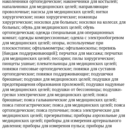
наколенники ортопедические; наконечники для костылей;
напальчники для медицинских целей; направляющие
проволочные; насосы для медицинских целей; нитки
хирургические; ножи хирургические; ножницы
хирургические; носилки для больных; носилки на колесах для
больных; обувь для медицинских целей; обувь
ортопедическая; одежда специальная для операционных
комнат; одежды компрессионные; одеяла с электрообогревом
для медицинских целей; опоры, используемые при
плоскостопии; офтальмометры; офтальмоскопы; перевязь
[бандаж поддерживающий]; перчатки для массажа; перчатки
для медицинских целей; пессарии; пилы хирургические;
пинцеты ушные; плевательницы для медицинских целей;
повязки гипсовые ортопедические; повязки для суставов
ортопедические; повязки поддерживающие; подушечки
брюшные; подушки для медицинских целей; подушки для
предотвращения образования пролежней; подушки надувные
для медицинских целей; подушки от бессонницы; подушки-
грелки электрические для медицинских целей; пояса
брюшные; пояса гальванические для медицинских целей;
пояса гипогастрические; пояса для медицинских целей; пояса
ортопедические; пояса пупочные; пояса электрические для
медицинских целей; презервативы; приборы аэрозольные для
медицинских целей; приборы для измерения артериального
давления; приборы для измерения пульса; приборы для