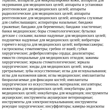
терапии; аппараты для микрошлифовки кожи; аппараты для
окуривания для медицинских целей; аппараты и установки
рентгеновские для медицинских целей; аппараты
радиологические для медицинских целей; аппараты
рентгеновские для медицинских целей; аппараты слуховые
для слабослышащих; аспираторы назальные; бандажи
грыжевые; бандажи для беременных; бандажи эластичные;
банки медицинские; боры стоматологические; бутылки
детские с сосками; валики надувные для медицинских целей;
подушечки надувные для медицинских целей; вибраторы
горячего воздуха для медицинских целей; вибромассажеры;
гастроскопы; гематиметры; гребни от вшей; губки
хирургические; дефибрилляторы сердца; диализаторы;
емкости специальные для медицинских отходов; зажимы
хирургические; зеркала стоматологические; зеркала
хирургические; зонды для медицинских целей; зонды
уретральные; зубы искусственные; иглы для иглоукалывания;
иглы для наложения швов; иглы медицинские; имплантанты
биоразлагаемые для фиксации костей; имплантаты
хирургические из искусственных материалов; ингаляторы;
инжекторы для медицинских целей; инкубаторы для
медицинских целей; инкубаторы для младенцев; инструменты
акушерские; инструменты акушерские ветеринарные;
инструменты для электроиглоукалывания; инструменты
режущие хирургические; инсуффляторы; камеры-эндоскопы