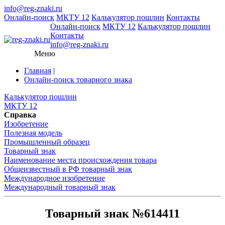
info@reg-znaki.ru
Онлайн-поиск
МКТУ 12
Калькулятор пошлин
Контакты
Онлайн-поиск
МКТУ 12
Калькулятор пошлин
Контакты
info@reg-znaki.ru
Меню
Главная
|
Онлайн-поиск товарного знака
Калькулятор пошлин
МКТУ 12
Справка
Изобретение
Полезная модель
Промышленный образец
Товарный знак
Наименование места происхождения товара
Общеизвестный в РФ товарный знак
Международное изобретение
Международный товарный знак
Товарный знак №614411