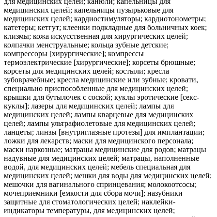
для медицинских целей; канюли; капельницы для
медицинских целей; капельницы пузырьковые для
медицинских целей; кардиостимуляторы; кардиотонометры;
катетеры; кетгут; клеенки подкладные для больничных коек;
клизмы; кожа искусственная для хирургических целей;
колпачки менструальные; кольца зубные детские;
компрессоры [хирургические]; компрессы
термоэлектрические [хирургические]; корсеты брюшные;
корсеты для медицинских целей; костыли; кресла
зубоврачебные; кресла медицинские или зубные; кровати,
специально приспособленные для медицинских целей;
крышки для бутылочек с соской; куклы эротические [секс-
куклы]; лазеры для медицинских целей; лампы для
медицинских целей; лампы кварцевые для медицинских
целей; лампы ультрафиолетовые для медицинских целей;
ланцеты; линзы [внутриглазные протезы] для имплантации;
ложки для лекарств; маски для медицинского персонала;
маски наркозные; матрацы медицинские для родов; матрацы
надувные для медицинских целей; матрацы, наполненные
водой, для медицинских целей; мебель специальная для
медицинских целей; мешки для воды для медицинских целей;
мешочки для вагинального спринцевания; молокоотсосы;
мочеприемники [емкости для сбора мочи]; назубники
защитные для стоматологических целей; наклейки-
индикаторы температуры, для медицинских целей;