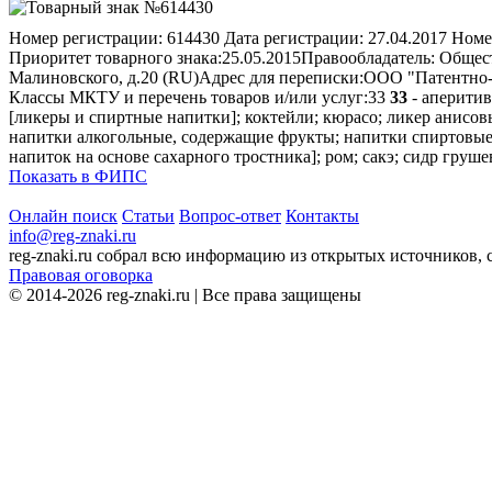
Номер регистрации:
614430
Дата регистрации:
27.04.2017
Номе
Приоритет товарного знака:
25.05.2015
Правообладатель:
Общес
Малиновского, д.20 (RU)
Адрес для переписки:
ООО "Патентно-п
Классы МКТУ и перечень товаров и/или услуг:
33
33
- аперитив
[ликеры и спиртные напитки]; коктейли; кюрасо; ликер анисов
напитки алкогольные, содержащие фрукты; напитки спиртовые;
напиток на основе сахарного тростника]; ром; сакэ; сидр гру
Показать в ФИПС
Онлайн поиск
Статьи
Вопрос-ответ
Контакты
info@reg-znaki.ru
reg-znaki.ru собрал всю информацию из открытых источников,
Правовая оговорка
© 2014-2026 reg-znaki.ru | Все права защищены