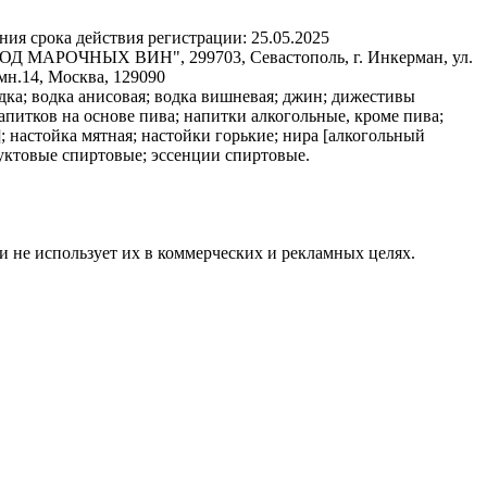
ния срока действия регистрации:
25.05.2025
 МАРОЧНЫХ ВИН", 299703, Севастополь, г. Инкерман, ул.
мн.14, Москва, 129090
дка; водка анисовая; водка вишневая; джин; дижестивы
питков на основе пива; напитки алкогольные, кроме пива;
 настойка мятная; настойки горькие; нира [алкогольный
руктовые спиртовые; эссенции спиртовые.
и не использует их в коммерческих и рекламных целях.