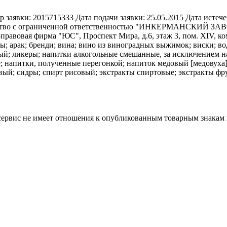
р заявки:
2015715333
Дата подачи заявки:
25.05.2015
Дата истече
тво с ограниченной ответственностью "ИНКЕРМАНСКИЙ ЗАВОД
равовая фирма "ЮС", Проспект Мира, д.6, этаж 3, пом. XIV, ко
ы; арак; бренди; вина; вино из виноградных выжимок; виски; во
ый; ликеры; напитки алкогольные смешанные, за исключением на
 напитки, полученные перегонкой; напиток медовый [медовуха];
шевый; сидры; спирт рисовый; экстракты спиртовые; экстракты ф
 сервис не имеет отношения к опубликованным товарным знакам 