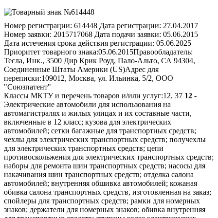
Номер регистрации:
614448
Дата регистрации:
27.04.2017
Номер заявки:
2015717068
Дата подачи заявки:
05.06.2015
Дата истечения срока действия регистрации:
05.06.2025
Приоритет товарного знака:
05.06.2015
Правообладатель:
Тесла, Инк., 3500 Дир Крик Роуд, Пало-Альто, СА 94304,
Соединенные Штаты Америки (US)
Адрес для
переписки:
109012, Москва, ул. Ильинка, 5/2, ООО
"Союзпатент"
Классы МКТУ и перечень товаров и/или услуг:
12, 37
12
-
Электрические автомобили для использования на
автомагистралях и жилых улицах и их составные части,
включенные в 12 класс; кузова для электрических
автомобилей; сетки багажные для транспортных средств;
чехлы для электрических транспортных средств; получехлы
для электрических транспортных средств; цепи
противоскольжения для электрических транспортных средств;
наборы для ремонта шин транспортных средств; насосы для
накачивания шин транспортных средств; отделка салона
автомобилей; внутренняя обшивка автомобилей; кожаная
обивка салона транспортных средств, изготовленная на заказ;
спойлеры для транспортных средств; рамки для номерных
знаков; держатели для номерных знаков; обивка внутренняя