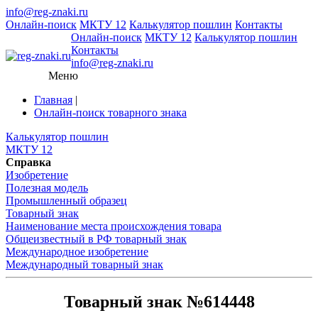
info@reg-znaki.ru
Онлайн-поиск
МКТУ 12
Калькулятор пошлин
Контакты
Онлайн-поиск
МКТУ 12
Калькулятор пошлин
Контакты
info@reg-znaki.ru
Меню
Главная
|
Онлайн-поиск товарного знака
Калькулятор пошлин
МКТУ 12
Справка
Изобретение
Полезная модель
Промышленный образец
Товарный знак
Наименование места происхождения товара
Общеизвестный в РФ товарный знак
Международное изобретение
Международный товарный знак
Товарный знак №614448