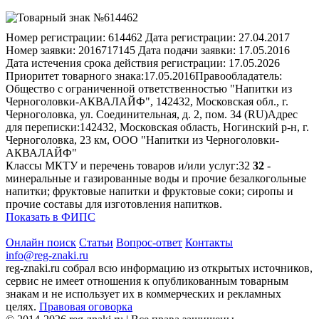
Номер регистрации:
614462
Дата регистрации:
27.04.2017
Номер заявки:
2016717145
Дата подачи заявки:
17.05.2016
Дата истечения срока действия регистрации:
17.05.2026
Приоритет товарного знака:
17.05.2016
Правообладатель:
Общество с ограниченной ответственностью "Напитки из
Черноголовки-АКВАЛАЙФ", 142432, Московская обл., г.
Черноголовка, ул. Соединительная, д. 2, пом. 34 (RU)
Адрес
для переписки:
142432, Московская область, Ногинский р-н, г.
Черноголовка, 23 км, ООО "Напитки из Черноголовки-
АКВАЛАЙФ"
Классы МКТУ и перечень товаров и/или услуг:
32
32
-
минеральные и газированные воды и прочие безалкогольные
напитки; фруктовые напитки и фруктовые соки; сиропы и
прочие составы для изготовления напитков.
Показать в ФИПС
Онлайн поиск
Статьи
Вопрос-ответ
Контакты
info@reg-znaki.ru
reg-znaki.ru собрал всю информацию из открытых источников,
сервис не имеет отношения к опубликованным товарным
знакам и не использует их в коммерческих и рекламных
целях.
Правовая оговорка