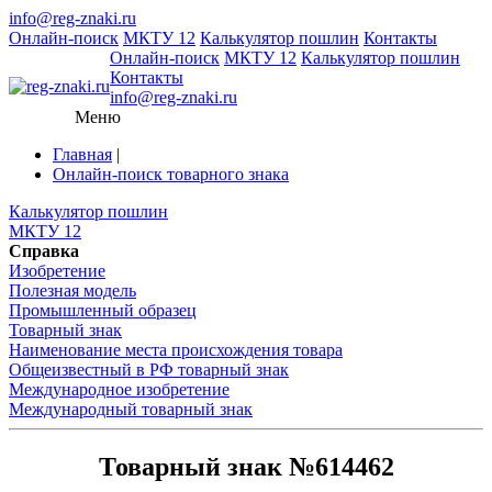
info@reg-znaki.ru
Онлайн-поиск
МКТУ 12
Калькулятор пошлин
Контакты
Онлайн-поиск
МКТУ 12
Калькулятор пошлин
Контакты
info@reg-znaki.ru
Меню
Главная
|
Онлайн-поиск товарного знака
Калькулятор пошлин
МКТУ 12
Справка
Изобретение
Полезная модель
Промышленный образец
Товарный знак
Наименование места происхождения товара
Общеизвестный в РФ товарный знак
Международное изобретение
Международный товарный знак
Товарный знак №614462