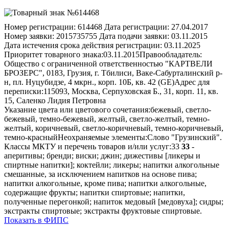
Номер регистрации:
614468
Дата регистрации:
27.04.2017
Номер заявки:
2015735755
Дата подачи заявки:
03.11.2015
Дата истечения срока действия регистрации:
03.11.2025
Приоритет товарного знака:
03.11.2015
Правообладатель:
Общество с ограниченной ответственностью "КАРТВЕЛИ
БРОЗЕРС", 0183, Грузия, г. Тбилиси, Ваке-Сабурталинский р-
н, пл. Нуцубидзе, 4 мкрн., корп. 10Б, кв. 42 (GE)
Адрес для
переписки:
115093, Москва, Серпуховская Б., 31, корп. 11, кв.
15, Саленко Лидия Петровна
Указание цвета или цветового сочетания:
бежевый, светло-
бежевый, темно-бежевый, желтый, светло-желтый, темно-
желтый, коричневый, светло-коричневый, темно-коричневый,
темно-красный
Неохраняемые элементы:
Слово "Грузинский".
Классы МКТУ и перечень товаров и/или услуг:
33
33
-
аперитивы; бренди; виски; джин; дижестивы [ликеры и
спиртные напитки]; коктейли; ликеры; напитки алкогольные
смешанные, за исключением напитков на основе пива;
напитки алкогольные, кроме пива; напитки алкогольные,
содержащие фрукты; напитки спиртовые; напитки,
полученные перегонкой; напиток медовый [медовуха]; сидры;
экстракты спиртовые; экстракты фруктовые спиртовые.
Показать в ФИПС