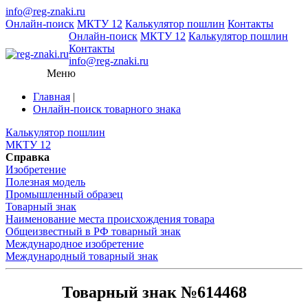
info@reg-znaki.ru
Онлайн-поиск
МКТУ 12
Калькулятор пошлин
Контакты
Онлайн-поиск
МКТУ 12
Калькулятор пошлин
Контакты
info@reg-znaki.ru
Меню
Главная
|
Онлайн-поиск товарного знака
Калькулятор пошлин
МКТУ 12
Справка
Изобретение
Полезная модель
Промышленный образец
Товарный знак
Наименование места происхождения товара
Общеизвестный в РФ товарный знак
Международное изобретение
Международный товарный знак
Товарный знак №614468