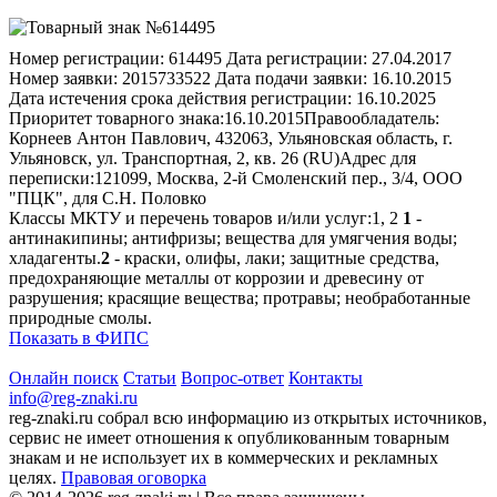
Номер регистрации:
614495
Дата регистрации:
27.04.2017
Номер заявки:
2015733522
Дата подачи заявки:
16.10.2015
Дата истечения срока действия регистрации:
16.10.2025
Приоритет товарного знака:
16.10.2015
Правообладатель:
Корнеев Антон Павлович, 432063, Ульяновская область, г.
Ульяновск, ул. Транспортная, 2, кв. 26 (RU)
Адрес для
переписки:
121099, Москва, 2-й Смоленский пер., 3/4, ООО
"ПЦК", для С.Н. Половко
Классы МКТУ и перечень товаров и/или услуг:
1, 2
1
-
антинакипины; антифризы; вещества для умягчения воды;
хладагенты.
2
- краски, олифы, лаки; защитные средства,
предохраняющие металлы от коррозии и древесину от
разрушения; красящие вещества; протравы; необработанные
природные смолы.
Показать в ФИПС
Онлайн поиск
Статьи
Вопрос-ответ
Контакты
info@reg-znaki.ru
reg-znaki.ru собрал всю информацию из открытых источников,
сервис не имеет отношения к опубликованным товарным
знакам и не использует их в коммерческих и рекламных
целях.
Правовая оговорка