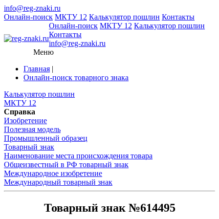
info@reg-znaki.ru
Онлайн-поиск
МКТУ 12
Калькулятор пошлин
Контакты
Онлайн-поиск
МКТУ 12
Калькулятор пошлин
Контакты
info@reg-znaki.ru
Меню
Главная
|
Онлайн-поиск товарного знака
Калькулятор пошлин
МКТУ 12
Справка
Изобретение
Полезная модель
Промышленный образец
Товарный знак
Наименование места происхождения товара
Общеизвестный в РФ товарный знак
Международное изобретение
Международный товарный знак
Товарный знак №614495