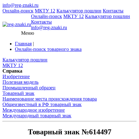
info@reg-znaki.ru
Онлайн-поиск
МКТУ 12
Калькулятор пошлин
Контакты
Онлайн-поиск
МКТУ 12
Калькулятор пошлин
Контакты
info@reg-znaki.ru
Меню
Главная
|
Онлайн-поиск товарного знака
Калькулятор пошлин
МКТУ 12
Справка
Изобретение
Полезная модель
Промышленный образец
Товарный знак
Наименование места происхождения товара
Общеизвестный в РФ товарный знак
Международное изобретение
Международный товарный знак
Товарный знак №614497