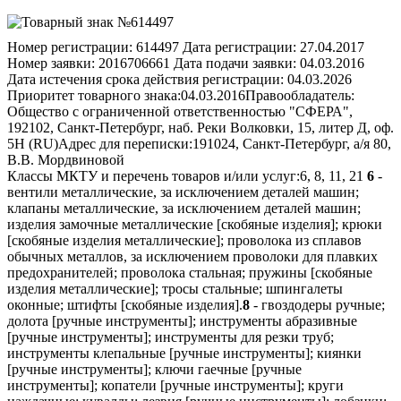
Номер регистрации:
614497
Дата регистрации:
27.04.2017
Номер заявки:
2016706661
Дата подачи заявки:
04.03.2016
Дата истечения срока действия регистрации:
04.03.2026
Приоритет товарного знака:
04.03.2016
Правообладатель:
Общество с ограниченной ответственностью "СФЕРА",
192102, Санкт-Петербург, наб. Реки Волковки, 15, литер Д, оф.
5Н (RU)
Адрес для переписки:
191024, Санкт-Петербург, а/я 80,
В.В. Мордвиновой
Классы МКТУ и перечень товаров и/или услуг:
6, 8, 11, 21
6
-
вентили металлические, за исключением деталей машин;
клапаны металлические, за исключением деталей машин;
изделия замочные металлические [скобяные изделия]; крюки
[скобяные изделия металлические]; проволока из сплавов
обычных металлов, за исключением проволоки для плавких
предохранителей; проволока стальная; пружины [скобяные
изделия металлические]; тросы стальные; шпингалеты
оконные; штифты [скобяные изделия].
8
- гвоздодеры ручные;
долота [ручные инструменты]; инструменты абразивные
[ручные инструменты]; инструменты для резки труб;
инструменты клепальные [ручные инструменты]; киянки
[ручные инструменты]; ключи гаечные [ручные
инструменты]; копатели [ручные инструменты]; круги