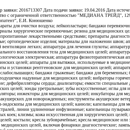
р заявки:
2016713307
Дата подачи заявки:
19.04.2016
Дата истече
во с ограниченной ответственностью "МЕДИАНА ТРЕЙД", 129301
опатент", Е.И. Конюшенко
араты для очистки воздуха; лейкопластыри; бандажи перевязочн
риалы хирургические перевязочные; резина для медицинских цел
 пропитанные лекарственными средствами; препараты диагности
е; ортопедические изделия; материалы дли наложении швов; апп
й вентиляции легких; аппаратура для лечения глухоты; аппарату
ального восстановления тела для медицинских целей; аппаратур
ологическая электрическая; аппаратура физиотерапевтическая а
цинских целей; аппараты для вытяжки, используемые в медицин
аты и установки рентгеновские для медицинских целей; аппара
я слабослышащих; бандажи грыжевые; бандажи для беременных; 
подушечки надувные для медицинских целей; вибраторы горячег
кие; дефибрилляторы сердца; диализаторы; емкости специальные
нских целей; зонды уретральные; зубы искусственные; иглы для
аляторы; инжекторы для медицинских целей; инкубаторы для ме
 акушерских для новорожденных; инструменты акушерские вете
-эндоскопы для медицинских целей; канюли; капельницы для ме
стралей, линии удлиненные инфузионные; капельницы пузырько
ых коек; клизмы; кожа искусственная для хирургических целей;
целей; костыли; кресла зубоврачебные; кресла медицинские или
я медицинских целей, включая фонарики диагностические; ламп