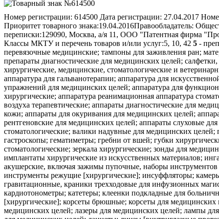
Номер регистрации:
614500
Дата регистрации:
27.04.2017
Номе
Приоритет товарного знака:
19.04.2016
Правообладатель:
Общест
переписки:
129090, Москва, а/я 11, ООО "Патентная фирма "Пр
Классы МКТУ и перечень товаров и/или услуг:
5, 10, 42
5
- преп
перевязочные медицинские; тампоны для заживления ран; мате
препараты диагностические для медицинских целей; салфетки,
хирургические, медицинские, стоматологические и ветеринарны
аппаратура для гальванотерапии; аппаратура для искусственно
упражнений для медицинских целей; аппаратура для функцион
хирургические; аппаратура реанимационная аппаратура стомат
воздуха терапевтические; аппараты диагностические для меди
кожи; аппараты для окуривания для медицинских целей; аппар
рентгеновские для медицинских целей; аппараты слуховые дл
стоматологические; валики надувные для медицинских целей; 
гастроскопы; гематиметры; гребни от вшей; губки хирургичес
стоматологические; зеркала хирургические; зонды для медици
имплантаты хирургические из искусственных материалов; инг
акушерские, включая зажимы пупочные, наборы инструментов
инструменты режущие [хирургические]; инсуффляторы; камеры
гравитационные, краники трехходовые для инфузионных маги
кардиотонометры; катетеры; клеенки подкладные для больничн
[хирургические]; корсеты брюшные; корсеты для медицинских 
медицинских целей; лазеры для медицинских целей; лампы дл