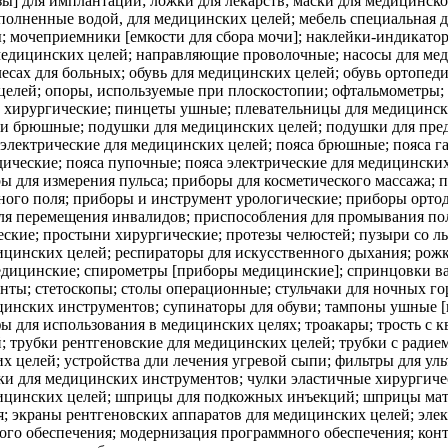
зы] для имплантации; ложки для лекарств; маски для медицинск
полненные водой, для медицинских целей; мебель специальная 
; мочеприемники [емкости для сбора мочи]; наклейки-индикато
 медицинских целей; направляющие проволочные; насосы для мед
есах для больных; обувь для медицинских целей; обувь ортопед
целей; опоры, используемые при плоскостопии; офтальмометры;
ы хирургические; пинцеты ушные; плевательницы для медицински
ки брюшные; подушки для медицинских целей; подушки для пре
электрические для медицинских целей; пояса брюшные; пояса га
едические; пояса пупочные; пояса электрические для медицинск
ры для измерения пульса; приборы для косметического массажа;
ного поля; приборы и инструмент урологические; приборы орто
ля перемещения инвалидов; приспособления для промывания пол
ские; простыни хирургические; протезы челюстей; пузыри со л
цинских целей; респираторы для искусственного дыхания; рожки
медицинские; спирометры [приборы медицинские]; спринцовки ва
нты; стетоскопы; столы операционные; стульчаки для ночных го
цинских инструментов; супинаторы для обуви; тампоны ушные [
 для использования в медицинских целях; троакары; трость с к
 трубки рентгеновские для медицинских целей; трубки с радием
их целей; устройства дли лечения угревой сыпи; фильтры для у
и для медицинских инструментов; чулки эластичные хирургичес
ицинских целей; шприцы для подкожных инъекций; шприцы мат
; экраны рентгеновских аппаратов для медицинских целей; эле
ого обеспечения; модернизация программного обеспечения; конт