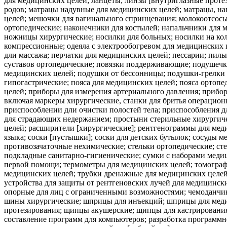
для медицинских целей; ланцеты; линзы [внутриглазные проте
родов; матрацы надувные для медицинских целей; матрацы, на
целей; мешочки для вагинального спринцевания; молокоотсосы
ортопедические; наконечники для костылей; напальчники для
ножницы хирургические; носилки для больных; носилки на кол
компрессионные; одеяла с электрообогревом для медицинских 
дли массажа; перчатки для медицинских целей; пессарии; пил
суставов ортопедические; повязки поддерживающие; подушеч
медицинских целей; подушки от бессонницы; подушки-грелки 
гипогастрические; пояса для медицинских целей; пояса ортоп
целей; приборы для измерения артериального давления; прибо
включая маркеры хирургические, станки для бритья операцион
приспособлении дли очистки полостей тела; приспособления д
для страдающих недержанием; простыни стерильные хирургиче
целей; расширители [хирургические]; рентгенограммы для меди
языка; соски [пустышки]; соски для детских бутылок; сосуды 
противозачаточные нехимические; стельки ортопедические; сте
подкладные санитарно-гигиенические; сумки с наборами меди
первой помощи; термометры для медицинских целей; томографы
медицинских целей; трубки дренажные для медицинских целей;
устройства для защиты от рентгеновских лучей для медицинск
опорные для лиц с ограниченными возможностями; чемоданчик
шины хирургические; шприцы для инъекций; шприцы для мед
протезирования; щипцы акушерские; щипцы для кастрирования
составление программ для компьютеров; разработка программн