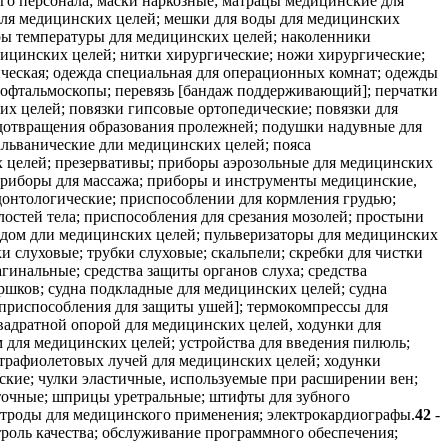
ого персонала; маски наркозные; матрацы медицинские для
для медицинских целей; мешки для воды для медицинских
ры температуры для медицинских целей; наколенники
ицинских целей; нитки хирургические; ножи хирургические;
ическая; одежда специальная для операционных комнат; одежды
 офтальмоскопы; перевязь [бандаж поддерживающий]; перчатки
х целей; повязки гипсовые ортопедические; повязки для
дотвращения образования пролежней; подушки надувные для
льванические дли медицинских целей; пояса
их целей; презервативы; приборы аэрозольные для медицинских
 приборы для массажа; приборы и инструменты медицинские,
донтологические; приспособлении для кормления грудью;
остей тела; приспособления для срезания мозолей; простыни
ьдом дли медицинских целей; пульверизаторы для медицинских
 слуховые; трубки слуховые; скальпели; скребки для чистки
гинальные; средства защиты органов слуха; средства
ршков; судна подкладные для медицинских целей; судна
приспособления для защиты ушей]; термокомпрессы для
вадратной опорой для медицинских целей, ходунки для
 для медицинских целей; устройства для введения пилюль;
льтрафиолетовых лучей для медицинских целей; ходунки
кие; чулки эластичные, используемые при расширении вен;
очные; шприцы уретральные; штифты для зубного
ктроды для медицинского применения; электрокардиографы.
42
-
роль качества; обслуживание программного обеспечения;