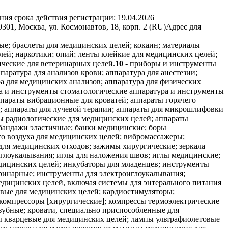
ния срока действия регистрации:
19.04.2026
, Москва, ул. Космонавтов, 18, корп. 2 (RU)
Адрес для
ые; браслеты для медицинских целей; кокаин; материалы
ей; наркотики; опий; ленты клейкие для медицинских целей;
ческие для ветеринарных целей.
10
- приборы и инструменты
аратура для анализов крови; аппаратура для анестезии;
ра для медицинских анализов; аппаратура для физических
а и инструменты стоматологические аппаратура и инструменты
ппараты вибрационные для кроватей; аппараты горячего
е; аппараты для лучевой терапии; аппараты для микрошлифовки
ты радиологические для медицинских целей; аппараты
бандажи эластичные; банки медицинские; боры
о воздуха для медицинских целей; вибромассажеры;
 для медицинских отходов; зажимы хирургические; зеркала
 иглоукалывания; иглы для наложения швов; иглы медицинские;
дицинских целей; инкубаторы для младенцев; инструменты
ринарные; инструменты для электроиглоукалывания;
дицинских целей, включая системы для энтерального питания
вые для медицинских целей; кардиостимуляторы;
 компрессоры [хирургические]; компрессы термоэлектрические
 зубные; кровати, специально приспособленные для
ы кварцевые для медицинских целей; лампы ультрафиолетовые