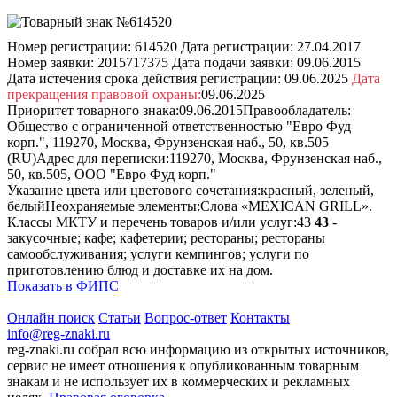
Номер регистрации:
614520
Дата регистрации:
27.04.2017
Номер заявки:
2015717375
Дата подачи заявки:
09.06.2015
Дата истечения срока действия регистрации:
09.06.2025
Дата
прекращения правовой охраны:
09.06.2025
Приоритет товарного знака:
09.06.2015
Правообладатель:
Общество с ограниченной ответственностью "Евро Фуд
корп.", 119270, Москва, Фрунзенская наб., 50, кв.505
(RU)
Адрес для переписки:
119270, Москва, Фрунзенская наб.,
50, кв.505, ООО "Евро Фуд корп."
Указание цвета или цветового сочетания:
красный, зеленый,
белый
Неохраняемые элементы:
Слова «MEXICAN GRILL».
Классы МКТУ и перечень товаров и/или услуг:
43
43
-
закусочные; кафе; кафетерии; рестораны; рестораны
самообслуживания; услуги кемпингов; услуги по
приготовлению блюд и доставке их на дом.
Показать в ФИПС
Онлайн поиск
Статьи
Вопрос-ответ
Контакты
info@reg-znaki.ru
reg-znaki.ru собрал всю информацию из открытых источников,
сервис не имеет отношения к опубликованным товарным
знакам и не использует их в коммерческих и рекламных