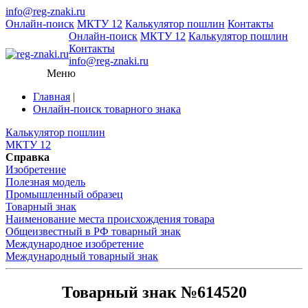
info@reg-znaki.ru
Онлайн-поиск
МКТУ 12
Калькулятор пошлин
Контакты
Онлайн-поиск
МКТУ 12
Калькулятор пошлин
Контакты
info@reg-znaki.ru
Меню
Главная
|
Онлайн-поиск товарного знака
Калькулятор пошлин
МКТУ 12
Справка
Изобретение
Полезная модель
Промышленный образец
Товарный знак
Наименование места происхождения товара
Общеизвестный в РФ товарный знак
Международное изобретение
Международный товарный знак
Товарный знак №614520