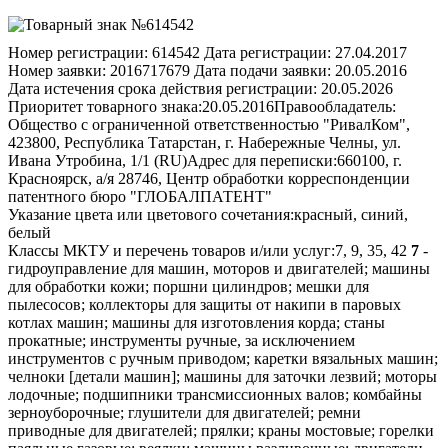
Номер регистрации:
614542
Дата регистрации:
27.04.2017
Номер заявки:
2016717679
Дата подачи заявки:
20.05.2016
Дата истечения срока действия регистрации:
20.05.2026
Приоритет товарного знака:
20.05.2016
Правообладатель:
Общество с ограниченной ответственностью "РивалКом",
423800, Республика Татарстан, г. Набережные Челны, ул.
Ивана Утробина, 1/1 (RU)
Адрес для переписки:
660100, г.
Красноярск, а/я 28746, Центр обработки корреспонденции
патентного бюро "ГЛОБАЛПАТЕНТ"
Указание цвета или цветового сочетания:
красный, синий,
белый
Классы МКТУ и перечень товаров и/или услуг:
7, 9, 35, 42
7
- гидроуправление для машин, моторов и двигателей; машины для обработки кожи; поршни цилиндров; мешки для пылесосов; коллекторы для защиты от накипи в паровых котлах машин; машины для изготовления корда; станы прокатные; инструменты ручные, за исключением инструментов с ручным приводом; каретки вязальных машин; челноки [детали машин]; машины для заточки лезвий; моторы лодочные; подшипники трансмиссионных валов; комбайны зерноуборочные; глушители для двигателей; ремни приводные для двигателей; прялки; краны мостовые; горелки паяльные газовые; веялки; машины разливочные; двигатели реактивные, за исключением используемых для наземных транспортных средств; машины для изготовления масла; подъемники грузовые; ремни приводные вентиляторов для двигателей; картеры моторов и двигателей; машины для укупорки пробками бутылок; машины для штемпелевания; снегоочистители; сеноворошилки; машины для строительства дорог; аппараты для очистки ацетилена; машины стригальные; прессы для вина; передачи редукционные понижающие, за исключением используемых для наземных транспортных средств; машины клепальные; ремизы ткацких станков; преобразователи каталитические выхлопных газов; регуляторы скорости для машин и двигателей; соковыжималки бытовые электрические; машины для формирования пяточной части; регуляторы давления [детали машин]; подъемники [лифты]; эжекторы; устройства подъемные; бобины [детали машин]; полотна пильные [детали машин, станков]; центрифуги [машины]; ленты для конвейеров; направляющие машин; двигатели гидравлические; цилиндры печатные; катушки [детали машин]; пуансоны дыропробивных прессов; машины для обработки табака; машины пневматические; машины для подрезания кожи; барабаны [детали машин]; машины для укупорки крышками бутылок; прессы печатные; подшипники антифрикционные для машин; машины для гофрирования; тяги соединительные для двигателей; двигатели для самолетов; установки для просеивания; машины отжимные для белья; машины электромеханические для химической промышленности; насосы центробежные; мельницы бытовые, за исключением мельниц с ручным приводом; машины для доводки; мельницы центробежные; самонаклады полиграфические [подающие устройства для бумаги]; головки сверлильные [детали машин]; накладки тормозные, за исключением используемых для транспортных средств; копья кислородные для термического бурения [машины]; устройства воздухоотсасывающие; ремни подъемные; генераторы тока; машины бумагоделательные; сбивалки бытовые электрические; устройства для закрывания дверей пневматические; щетки с электроприводами [детали машин]; генераторы постоянного тока; экономайзеры топливные для двигателей; машины для очистки плодов и овощей; резаки газовые; бульдозеры; машины чесальные; пистолеты для нанесения клея электрические; установки для производства минеральной воды; карбюраторы; конвейеры ленточные; магнето зажигания; домкраты [машины]; аппараты для электродуговой сварки; краны спускные [водоотделители]; диафрагмы для насосов; лебедки; машины для изготовления сосисок; коробки смазочные [детали машин]; машины стиральные [для белья]; культиваторы [машины]; ножи соломорезок; ножницы слесарные электрические; пистолеты для экструдирования мастик пневматические; котлы паровых машин; машины печатные; лампы паяльные; клапаны обратные [детали машин]; движители, за исключением используемых для наземных транспортных средств; радиаторы [охлаждения] для двигателей; аппараты для электродуговой резки; площадки загрузочные; жатки-сноповязалки; подшипники роликовые; электрополотеры; маслобойки; комбайны угольные; измельчители [машины] для промышленных целей; машины для гальванопластики; конвейеры [машины]; машины для тиснения; пистолеты [инструменты с использованием взрывчатых веществ]; соломорезки; уплотнительные соединения [части двигателей]; машины стиральные с предварительной оплатой; машины трепальные; устройства для предотвращения загрязнения от моторов и двигателей; станки металлообрабатывающие; кофемолки, за исключением ручных; аппараты для подачи пива под давлением; насосы для подачи пива; статоры [части машин]; машины отрезные; вентили [детали машин]; электромолоты; машины литейные; эскалаторы; машины для герметизации промышленные; машины для переработки руд; матрицы полиграфические; молоты [детали машин]; каландры; молоты ковочные [небольших размеров]; жатки; дезинтеграторы; машины для подшлифовывания кожи; пылесосы; машины для обрушивания зерен злаков; машины кухонные электрические; компрессоры для холодильников; вышки буровые плавучие или наземные; устройства для открывания дверей пневматические; электроды для сварочных машин; машины для транспортировки зерна воздуходувные; машины для резки хлеба; ножи [детали машин]; фильтры [детали машин или двигателей]; домкраты реечные; кривошипы [детали машин]; вентиляторы для двигателей; машинки для стрижки животных; машины смешивающие; пилы цепные; станки токарные; башмаки тормозные, за исключением используемых для транспортных средств; коробки для матриц полиграфических [печатное дело]; двигатели, за исключением используемых для наземных транспортных средств; полиспасты; машины для штамповки; компрессоры воздушные [установки для гаражей]; теплообменники [части машин]; машины для наполнения бутылок; устройства на воздушной подушке для перемещения грузов; устройства для закрывания дверей электрические; колеса машин; подъемники, за исключением лыжных; круги точильные [детали машин]; жернова мельничные; горелки газовые сварочные; машины фильтровальные; машины и устройства полировальные [электрические]; муфты сцепления, за исключением используемых для наземных транспортных средств; стеклорезы алмазные [детали машин]; инструменты режущие [детали машин]; патроны сверлильные [детали машин, станков]; гарнитуры игольчатые [части кардных машин]; клапаны [детали машин]; установки для обезжиривания [машины]; бетономешалки [машины]; устройства для закрывания дверей гидравлические; грохоты [машины или детали машин]; вагоноподъемники; стаканы доильных машин; устройства для приготовления пищевых продуктов электромеханические; экскаваторы; аппараты сварочные электрические; насосы масляные; насосы топливные с автоматическим регулированием; машины для транспортировки газов воздуходувные; кабестаны; опоры подшипниковые для машин; машины заверточные; машины для дробления отходов, отбросов, мусора; насосы аэрирующие для аквариумов; дернорезы; прессы [машины промышленные]; буксы для шеек валов [детали машин]; станки строгальные; насосы [машины]; элементы сменные для фильтровальных машин; поршни амортизаторов [детали машин]; сцепления, за исключением используемых для наземных транспортных средств; насосы [части машин или двигателей]; устройства для чистки обуви электрические; корпуса машин; регуляторы [части машин]; машины для штопки; установки для отсасывания пыли [очистные установки]; трубы паровых котлов [части машин]; свечи зажигания для двигателей внутреннего сгорания; машины формовочные; гудронаторы; газонокосилки [машины]; щетки [детали машин]; приспособления для паровой очистки; прессы штамповочные; клапаны редукционные [детали машин]; машины наборные [печатное дело]; механизмы подающие [детали машин]; держатели для режущих инструментов машин, станков; орудия сельскохозяйственные, за исключением орудий с ручным приводом; машины правильные; ножи электрические; прессы для винограда; грабли механические; кормушки для животных механические; преобразователи топлива для двигателей внутреннего сгорания; инжекторы для двигателей; сеялки [машины]; гребнеотделители [машины]; паяльники электрические; машины обметочные швейные; мембраны для насосов; резаки [детали машин]; сноповязалки; валы коленчатые; машины для гравирования; устройства погрузочно-разгрузочные; кожухи [детали машин]; машины для просеивания шлака; устройства для мойки; машины для производства сахара; машины для изготовления стереотипов; генераторы электрические; кольца смазочные [детали машин]; паросепараторы; верстаки пильные [части машин]; цепи приводные, за исключением используемых для наземных транспортных средств; подвески [детали машин]; молоты свайные; колодки тормозные, за исключением используемых для транспортных средств; машины для пивоварения; машины для натягивания струн в теннисных ракетках; пневмотранспортеры; машины для упаковки; шланги пылесосов; турбины, за исключением используемых для наземных транспортных средств; оборудование для переработки руд; машины для побелки; машины для герметизации бутылок; машины паровые; насосы для отопительных установок; дрели ручные электрические; насадки к пылесосам для разбрызгивания ароматических и дезинфицирующих веществ; дорожки пешеходные движущиеся [тротуары]; пяльца круглые для вышивальных машин; ключи консервные электрические; копры [машины]; машины текстильные; элеваторы сельскохозяйственные; машины для переработки пластмасс; мельницы [машины]; устройства для обвязки кип сена; валы трансмиссионные, за исключением используемых для наземных транспортных средств; станки для текстильной промышленности; лемехи плужные; машины прядильные; машины горные; машины сучильные; валы печатные для машин; машины отделочные; щетки генераторов постоянного тока; машины для резки кровельной черепицы; бункера саморазгружающиеся [механические]; стрелы грузовые [подъемные]; фартуки суппортов [детали машин]; питатели для карбюраторов; ремни приводные для генераторов постоянного тока; разбрызгиватели для сточных вод; цилиндры двигателей; ремни для машин; канавокопатели плужные [плуги]; устройства для управления машинами или двигателями; устройства для закрывания окон, пневматические; машины для обработки стекла; патроны [детали машин]; машины для текстильной промышленности; бороны; маховики машин; станки камнеобрабатывающие; машины для изготовления кружев; станки гайконарезные; перфораторы бурильные; машины упаковочные; цилиндры машин; трансмиссии, за исключением используемых для наземных транспортных средств; ремизки ткацких станков; установки доильные; вибраторы [машины] для промышленных целей; машины для