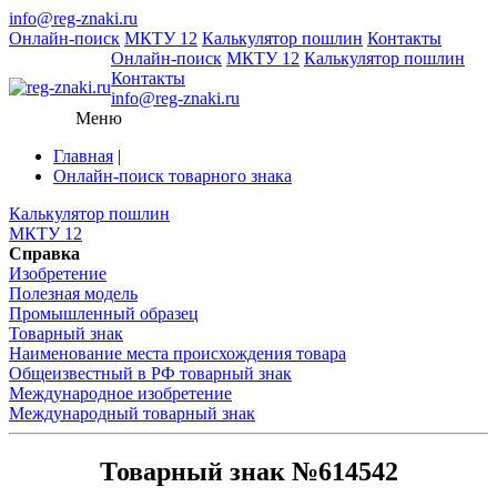
info@reg-znaki.ru
Онлайн-поиск
МКТУ 12
Калькулятор пошлин
Контакты
Онлайн-поиск
МКТУ 12
Калькулятор пошлин
Контакты
info@reg-znaki.ru
Меню
Главная
|
Онлайн-поиск товарного знака
Калькулятор пошлин
МКТУ 12
Справка
Изобретение
Полезная модель
Промышленный образец
Товарный знак
Наименование места происхождения товара
Общеизвестный в РФ товарный знак
Международное изобретение
Международный товарный знак
Товарный знак №614542