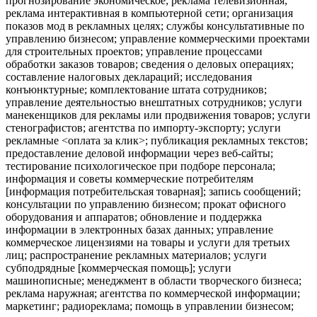
прогнозирование экономическое; реклама телевизионная;
реклама интерактивная в компьютерной сети; организация
показов мод в рекламных целях; службы консультативные по
управлению бизнесом; управление коммерческими проектами
для строительных проектов; управление процессами
обработки заказов товаров; сведения о деловых операциях;
составление налоговых деклараций; исследования
конъюнктурные; комплектование штата сотрудников;
управление деятельностью внештатных сотрудников; услуги
манекенщиков для рекламы или продвижения товаров; услуги
стенографистов; агентства по импорту-экспорту; услуги
рекламные <оплата за клик>; публикация рекламных текстов;
предоставление деловой информации через веб-сайты;
тестирование психологическое при подборе персонала;
информация и советы коммерческие потребителям
[информация потребительская товарная]; запись сообщений;
консультации по управлению бизнесом; прокат офисного
оборудования и аппаратов; обновление и поддержка
информации в электронных базах данных; управление
коммерческое лицензиями на товары и услуги для третьих
лиц; распространение рекламных материалов; услуги
субподрядные [коммерческая помощь]; услуги
машинописные; менеджмент в области творческого бизнеса;
реклама наружная; агентства по коммерческой информации;
маркетинг; радиореклама; помощь в управлении бизнесом;